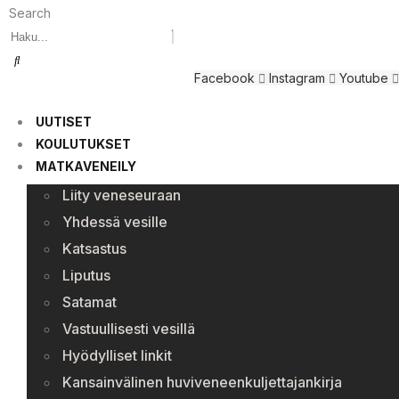
Search
Facebook
Instagram
Youtube
UUTISET
KOULUTUKSET
MATKAVENEILY
Liity veneseuraan
Yhdessä vesille
Katsastus
Liputus
Satamat
Vastuullisesti vesillä
Hyödylliset linkit
Kansainvälinen huviveneenkuljettajankirja