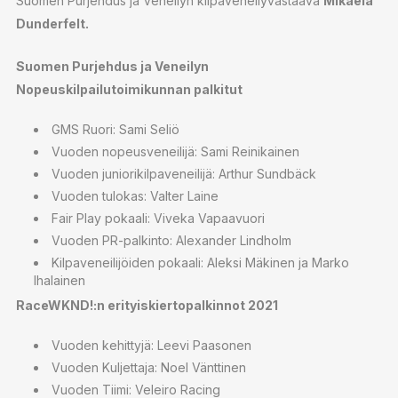
Suomen Purjehdus ja Veneilyn kilpaveneilyvastaava
Mikaela
Dunderfelt.
Suomen Purjehdus ja Veneilyn
Nopeuskilpailutoimikunnan palkitut
GMS Ruori: Sami Seliö
Vuoden nopeusveneilijä: Sami Reinikainen
Vuoden juniorikilpaveneilijä: Arthur Sundbäck
Vuoden tulokas: Valter Laine
Fair Play pokaali: Viveka Vapaavuori
Vuoden PR-palkinto: Alexander Lindholm
Kilpaveneilijöiden pokaali: Aleksi Mäkinen ja Marko
Ihalainen
RaceWKND!:n erityiskiertopalkinnot 2021
Vuoden kehittyjä: Leevi Paasonen
Vuoden Kuljettaja: Noel Vänttinen
Vuoden Tiimi: Veleiro Racing