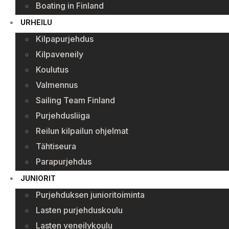
Boating in Finland
URHEILU
Kilpapurjehdus
Kilpaveneily
Koulutus
Valmennus
Sailing Team Finland
Purjehdusliiga
Reilun kilpailun ohjelmat
Tähtiseura
Parapurjehdus
JUNIORIT
Purjehduksen junioritoiminta
Lasten purjehduskoulu
Lasten veneilykoulu