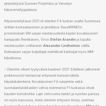
järjestetyssä Suomen Purjehdus ja Veneilyn
kilpaveneilygaalassa.
Kilpaveneilykausi 2021 oli etenkin F4-luokan osalta Suomessa
erittäin korkeatasoinen ja jännittävä. RaceWKND!:n
promotoiman SM-sarjan mestaruudesta käytiin kovatasoinen
kamppailu Reinikaisen, Viron
Stefan Arandin
ja lopulta
mestaruuden voittaneen
Alexander Lindholmin
välillä.
Kotimaisen sarjan kuljettajat miehittivät kärkisijat myös MM-
kilpailuissa.
– Olemme oikein tyytyväisiä kauteen 2021. Edelleen jatkuneet
poikkeusolot leimasivat erityisesti kansainvälistä
kilpailukalenteria. Kovatasoinen F4-sarjamme sekä
suomalaistulokkaiden vahva esiinmarssi F1-luokassa olivat
kauden kohokohtia. Lajin vetovoima lasten ja nuorten parissa
on myös kasvussa, mistä olemme erityisen iloisia, summaa