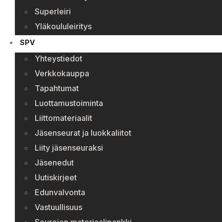
Superleiri
Yläkoululeiritys
SPV
Yhteystiedot
Verkkokauppa
Tapahtumat
Luottamustoiminta
Liittomateriaalit
Jäsenseurat ja luokkaliitot
Liity jäsenseuraksi
Jäsenedut
Uutiskirjeet
Edunvalvonta
Vastuullisuus