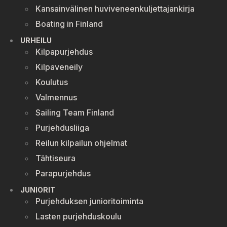
Kansainvälinen huviveneenkuljettajankirja
Boating in Finland
URHEILU
Kilpapurjehdus
Kilpaveneily
Koulutus
Valmennus
Sailing Team Finland
Purjehdusliiga
Reilun kilpailun ohjelmat
Tähtiseura
Parapurjehdus
JUNIORIT
Purjehduksen junioritoiminta
Lasten purjehduskoulu