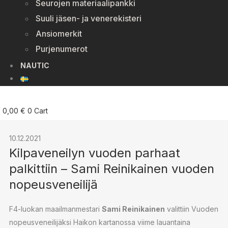
Seurojen materiaalipankki
Suuli jäsen- ja venerekisteri
Ansiomerkit
Purjenumerot
NAUTIC
0,00
€
0
Cart
10.12.2021
Kilpaveneilyn vuoden parhaat
palkittiin – Sami Reinikainen vuoden
nopeusveneilijä
F4-luokan maailmanmestari
Sami Reinikainen
valittiin Vuoden
nopeusveneilijäksi Haikon kartanossa viime lauantaina