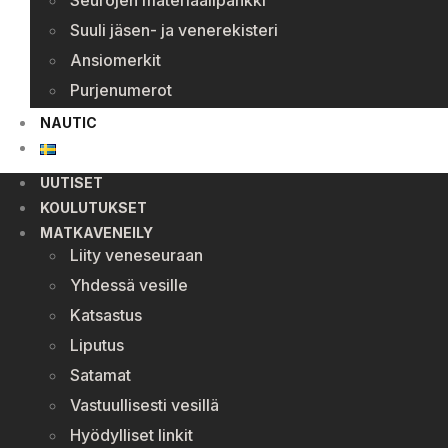
Seurojen materiaalipankki
Suuli jäsen- ja venerekisteri
Ansiomerkit
Purjenumerot
NAUTIC
UUTISET
KOULUTUKSET
MATKAVENEILY
Liity veneseuraan
Yhdessä vesille
Katsastus
Liputus
Satamat
Vastuullisesti vesillä
Hyödylliset linkit