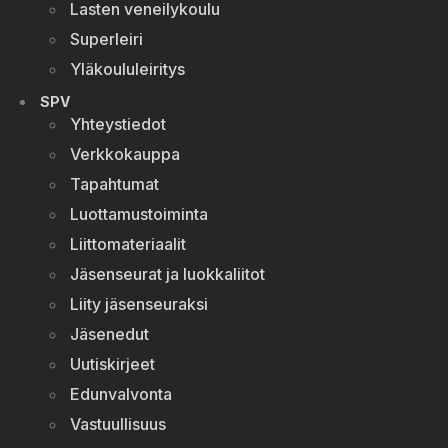
Lasten veneilykoulu
Superleiri
Yläkoululeiritys
SPV
Yhteystiedot
Verkkokauppa
Tapahtumat
Luottamustoiminta
Liittomateriaalit
Jäsenseurat ja luokkaliitot
Liity jäsenseuraksi
Jäsenedut
Uutiskirjeet
Edunvalvonta
Vastuullisuus