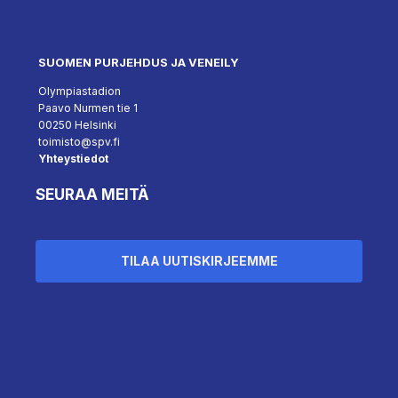
SUOMEN PURJEHDUS JA VENEILY
Olympiastadion
Paavo Nurmen tie 1
00250 Helsinki
toimisto@spv.fi
Yhteystiedot
SEURAA MEITÄ
TILAA UUTISKIRJEEMME
``