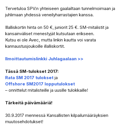
Tervetuloa SPV:n yhteiseen gaalailtaan tunnelmoimaan ja
juhlimaan yhdessä veneilyharrastajien kanssa.
Illalliskortin hinta on 50 €, juniorit 25 €. SM-mitalistit ja
kansainväliset menestyjät kutsutaan erikseen.
Kutsu ei ole Avec, mutta linkin kautta voi varata
kannaustusjoukoille illalliskortit.
Ilmoittautumislinkki Juhlagaalaan >>
Tässä SM-tulokset 2017:
Rata SM 2017 tulokset
ja
Offshore SM2017 lopputulokset
– onnittelut mitalisteille ja uusille tulokkaille!
Tärkeitä päivämääriä!
30.9.2017 mennessä Kansallisten kilpailumääräyksien
muutosehdotukset!