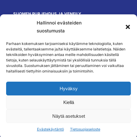
SUOMEN PURJEHDUS JA VENEILY
Hallinnoi evästeiden
Olympiastadion
Paavo Nurmen tie 1
suostumusta
00250 Helsinki
toimisto@spv.fi
Parhaan kokemuksen tarjoamiseksi käytämme teknologioita, kuten
Yhteystiedot
evästeitä, tallentaaksemme ja/tai käyttääksemme laitetietoja. Näiden
tekniikoiden hyväksyminen antaa meille mahdollisuuden käsitellä
SEURAA MEITÄ
tietoja, kuten selauskäyttäytymistä tai yksilöllisiä tunnuksia tällä
sivustolla. Suostumuksen jättäminen tai peruuttaminen voi vaikuttaa
haitallisesti tiettyihin ominaisuuksiin ja toimintoihin.
TILAA UUTISKIRJEEMME
Hyväksy
Kiellä
``
Näytä asetukset
Evästekäytäntö
Tietosuojaseloste