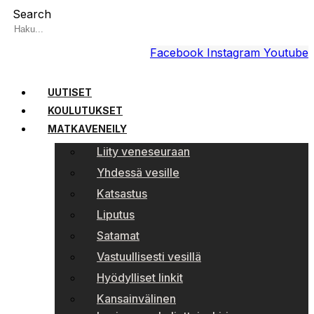
Search
Facebook
Instagram
Youtube
UUTISET
KOULUTUKSET
MATKAVENEILY
Liity veneseuraan
Yhdessä vesille
Katsastus
Liputus
Satamat
Vastuullisesti vesillä
Hyödylliset linkit
Kansainvälinen