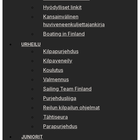
Hyödylliset linkit
Kansainvälinen
huviveneenkuljettajankirja
Boating in Finland
URHEILU
Kilpapurjehdus
Kilpaveneily
Koulutus
Valmennus
Sailing Team Finland
Purjehdusliiga
Reilun kilpailun ohjelmat
Tähtiseura
Parapurjehdus
JUNIORIT