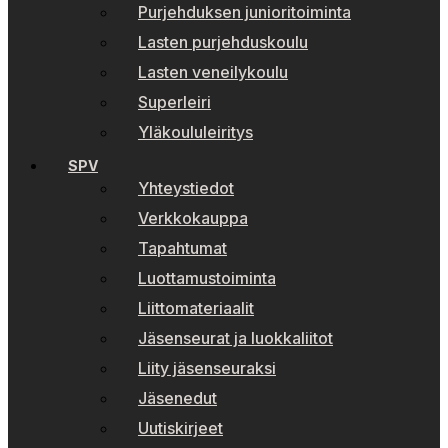
Purjehduksen junioritoiminta
Lasten purjehduskoulu
Lasten veneilykoulu
Superleiri
Yläkoululeiritys
SPV
Yhteystiedot
Verkkokauppa
Tapahtumat
Luottamustoiminta
Liittomateriaalit
Jäsenseurat ja luokkaliitot
Liity jäsenseuraksi
Jäsenedut
Uutiskirjeet