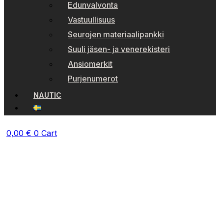
Edunvalvonta
Vastuullisuus
Seurojen materiaalipankki
Suuli jäsen- ja venerekisteri
Ansiomerkit
Purjenumerot
NAUTIC
0,00
€
0
Cart