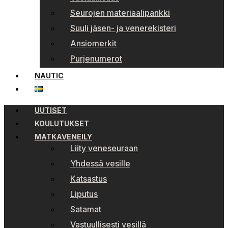
Seurojen materiaalipankki
Suuli jäsen- ja venerekisteri
Ansiomerkit
Purjenumerot
NAUTIC
UUTISET
KOULUTUKSET
MATKAVENEILY
Liity veneseuraan
Yhdessä vesille
Katsastus
Liputus
Satamat
Vastuullisesti vesillä