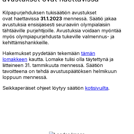
Kilpapurjehduksen tukisäätiön avustukset
ovat haettavissa
31.1.2023
mennessä. Säätiö jakaa
avustuksia ensisijaisesti seuraaviin olympialaisiin
tähtääville purjehtijoille. Avustuksia voidaan myöntää
myös olympiapurjehdusta tukeville valmennus- ja
kehittämishankkeille.
Hakemukset pyydetään tekemään
tämän
lomakkeen
kautta. Lomake tulisi olla täytettynä ja
liitteineen 31. tammikuuta mennessä. Säätiön
tavoitteena on tehdä avustuspäätöksen helmikuun
loppuun mennessä.
Seikkaperäiset ohjeet löytyy säätiön
kotisivuilta
.