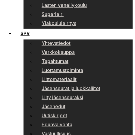
Lasten veneilykoulu
Superleiri
Yläkoululeiritys
SPV
Yhteystiedot
Verkkokauppa
Tapahtumat
Luottamustoiminta
Liittomateriaalit
Jäsenseurat ja luokkaliitot
Liity jäsenseuraksi
Jäsenedut
Uutiskirjeet
Edunvalvonta
Vastuullisuus