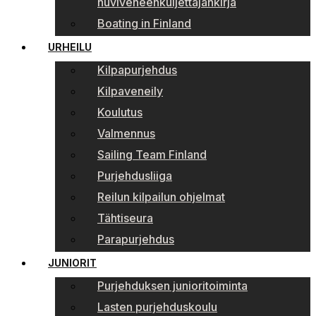
huviveneenkuljettajankirja
Boating in Finland
URHEILU
Kilpapurjehdus
Kilpaveneily
Koulutus
Valmennus
Sailing Team Finland
Purjehdusliiga
Reilun kilpailun ohjelmat
Tähtiseura
Parapurjehdus
JUNIORIT
Purjehduksen junioritoiminta
Lasten purjehduskoulu