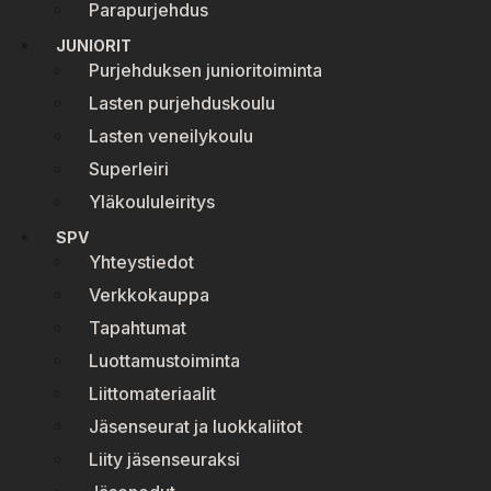
Parapurjehdus
JUNIORIT
Purjehduksen junioritoiminta
Lasten purjehduskoulu
Lasten veneilykoulu
Superleiri
Yläkoululeiritys
SPV
Yhteystiedot
Verkkokauppa
Tapahtumat
Luottamustoiminta
Liittomateriaalit
Jäsenseurat ja luokkaliitot
Liity jäsenseuraksi