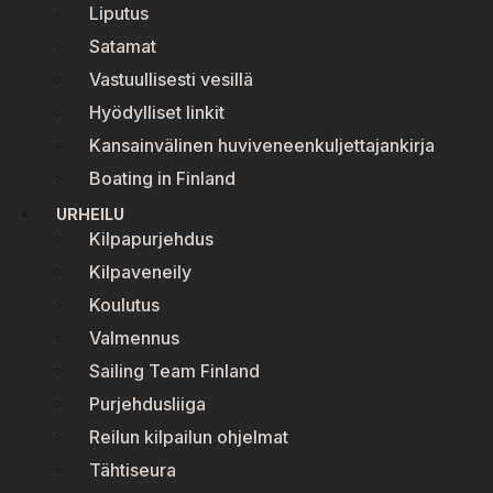
Liputus
Satamat
Vastuullisesti vesillä
Hyödylliset linkit
Kansainvälinen huviveneenkuljettajankirja
Boating in Finland
URHEILU
Kilpapurjehdus
Kilpaveneily
Koulutus
Valmennus
Sailing Team Finland
Purjehdusliiga
Reilun kilpailun ohjelmat
Tähtiseura