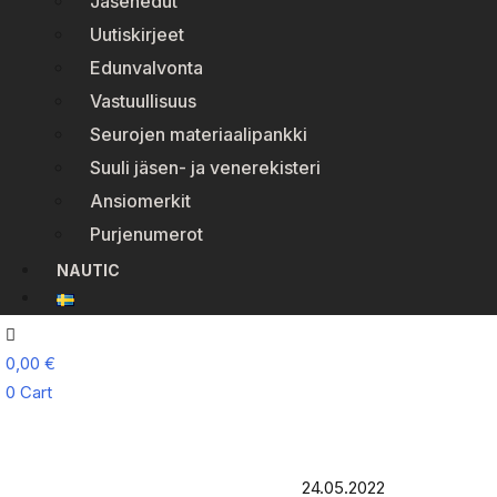
Jäsenedut
Uutiskirjeet
Edunvalvonta
Vastuullisuus
Seurojen materiaalipankki
Suuli jäsen- ja venerekisteri
Ansiomerkit
Purjenumerot
NAUTIC
0,00
€
0
Cart
24.05.2022