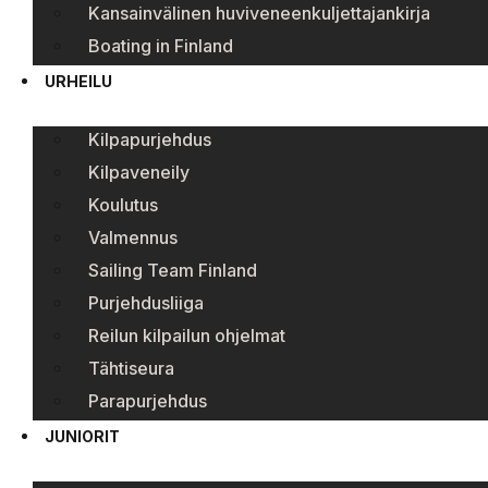
Kansainvälinen huviveneenkuljettajankirja
Boating in Finland
URHEILU
Kilpapurjehdus
Kilpaveneily
Koulutus
Valmennus
Sailing Team Finland
Purjehdusliiga
Reilun kilpailun ohjelmat
Tähtiseura
Parapurjehdus
JUNIORIT