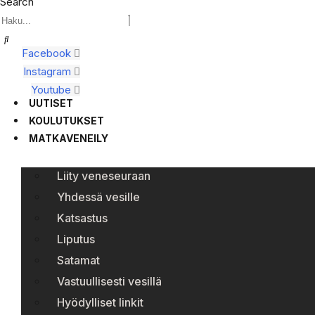
Search
Facebook
Instagram
Youtube
UUTISET
KOULUTUKSET
MATKAVENEILY
Liity veneseuraan
Yhdessä vesille
Katsastus
Liputus
Satamat
Vastuullisesti vesillä
Hyödylliset linkit