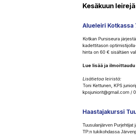
Kesäkuun leirejä 
Alueleiri Kotkassa
Kotkan Pursiseura järjestää
kadettitason optimistijolla
hinta on 60 € sisältäen v
Lue lisää ja iImoittau
Lisätietoa leiristä:
Toni Kettunen, KPS juniori
kpsjuniorit@gmail.com /
Haastajakurssi Tuu
Tuusulanjärven Purjehtijat 
TP:n tukikohdassa Järve