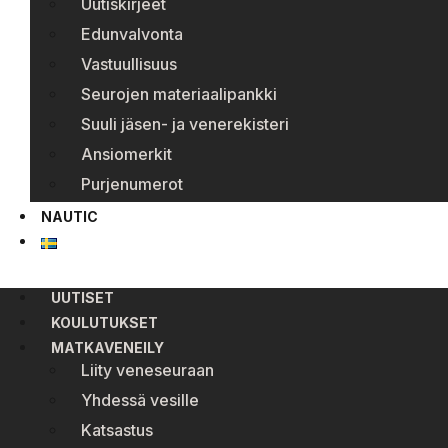
Uutiskirjeet
Edunvalvonta
Vastuullisuus
Seurojen materiaalipankki
Suuli jäsen- ja venerekisteri
Ansiomerkit
Purjenumerot
NAUTIC
UUTISET
KOULUTUKSET
MATKAVENEILY
Liity veneseuraan
Yhdessä vesille
Katsastus