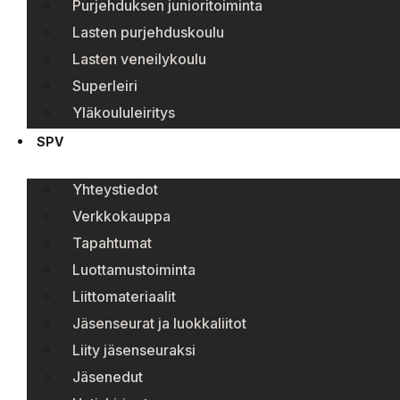
Purjehduksen junioritoiminta
Lasten purjehduskoulu
Lasten veneilykoulu
Superleiri
Yläkoululeiritys
SPV
Yhteystiedot
Verkkokauppa
Tapahtumat
Luottamustoiminta
Liittomateriaalit
Jäsenseurat ja luokkaliitot
Liity jäsenseuraksi
Jäsenedut