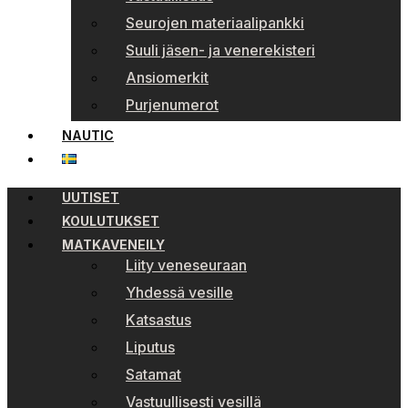
Seurojen materiaalipankki
Suuli jäsen- ja venerekisteri
Ansiomerkit
Purjenumerot
NAUTIC
UUTISET
KOULUTUKSET
MATKAVENEILY
Liity veneseuraan
Yhdessä vesille
Katsastus
Liputus
Satamat
Vastuullisesti vesillä