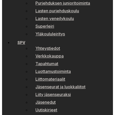
Purjehduksen junioritoiminta
Lasten purjehduskoulu
Lasten veneilykoulu
Superleiri
Yläkoululeiritys
SPV
Yhteystiedot
Verkkokauppa
Tapahtumat
Luottamustoiminta
Liittomateriaalit
Jäsenseurat ja luokkaliitot
Liity jäsenseuraksi
Jäsenedut
Uutiskirjeet