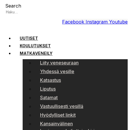
Search
Facebook
Instagram
Youtube
UUTISET
KOULUTUKSET
MATKAVENEILY
Liity veneseuraan
Yhdessä vesille
Katsastus
Liputus
Satamat
Vastuullisesti vesillä
Hyödylliset linkit
Kansainvälinen