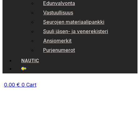
Edunvalvonta
Vastuullisuus
Seurojen materiaalipankki
Suuli jäsen- ja venerekisteri
Ansiomerkit
Purjenumerot
NAUTIC
0,00
€
0
Cart