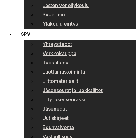
Lasten veneilykoulu
Superleiri
Yläkoululeiritys
SPV
Yhteystiedot
Verkkokauppa
Tapahtumat
Luottamustoiminta
Liittomateriaalit
Jäsenseurat ja luokkaliitot
Liity jäsenseuraksi
Jäsenedut
Uutiskirjeet
Edunvalvonta
Vastuullisuus