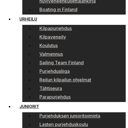
huviveneenkuljettajankirja
Boating in Finland
URHEILU
Kilpapurjehdus
Kilpaveneily
Koulutus
Valmennus
Sailing Team Finland
Purjehdusliiga
Reilun kilpailun ohjelmat
Tähtiseura
Parapurjehdus
JUNIORIT
Purjehduksen junioritoiminta
Lasten purjehduskoulu