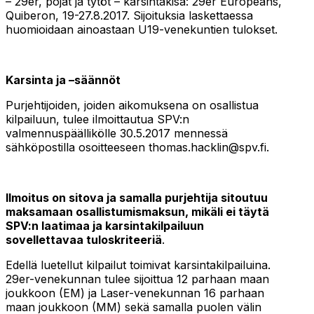
– 29er, pojat ja tytöt – karsintakisa: 29er Europeans,
Quiberon, 19-27.8.2017. Sijoituksia laskettaessa
huomioidaan ainoastaan U19-venekuntien tulokset.
Karsinta ja –säännöt
Purjehtijoiden, joiden aikomuksena on osallistua
kilpailuun, tulee ilmoittautua SPV:n
valmennuspäällikölle 30.5.2017 mennessä
sähköpostilla osoitteeseen thomas.hacklin@spv.fi.
Ilmoitus on sitova ja samalla purjehtija sitoutuu
maksamaan osallistumismaksun, mikäli ei täytä
SPV:n laatimaa ja karsintakilpailuun
sovellettavaa tuloskriteeriä
.
Edellä luetellut kilpailut toimivat karsintakilpailuina.
29er-venekunnan tulee sijoittua 12 parhaan maan
joukkoon (EM) ja Laser-venekunnan 16 parhaan
maan joukkoon (MM) sekä samalla puolen välin