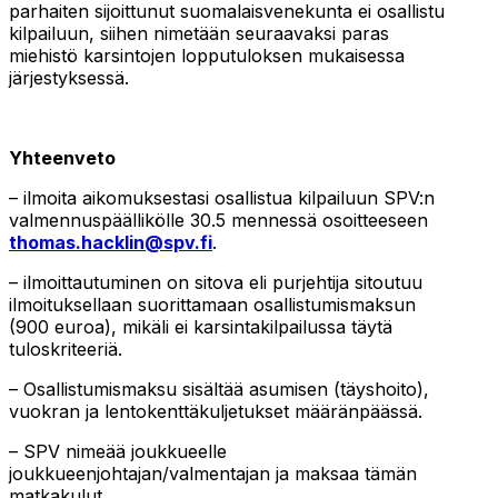
parhaiten sijoittunut suomalaisvenekunta ei osallistu
kilpailuun, siihen nimetään seuraavaksi paras
miehistö karsintojen lopputuloksen mukaisessa
järjestyksessä.
Yhteenveto
– ilmoita aikomuksestasi osallistua kilpailuun SPV:n
valmennuspäällikölle 30.5 mennessä osoitteeseen
thomas.hacklin@spv.fi
.
– ilmoittautuminen on sitova eli purjehtija sitoutuu
ilmoituksellaan suorittamaan osallistumismaksun
(900 euroa), mikäli ei karsintakilpailussa täytä
tuloskriteeriä.
– Osallistumismaksu sisältää asumisen (täyshoito),
vuokran ja lentokenttäkuljetukset määränpäässä.
– SPV nimeää joukkueelle
joukkueenjohtajan/valmentajan ja maksaa tämän
matkakulut.