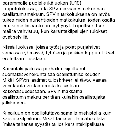
paremmalle puolelle ikäluokan (U19)
lopputuloksissa, jotta SPV maksaa venekunnan
osallistumismaksun. SPV:n tarkoituksena on myös
tukea niiden purjehtijoiden matkakuluja, joiden osalta
em. karsintasääntö on täyttynyt. Lopullisen tuen
määrä vahvistuu, kun karsintakilpailujen tulokset
ovat selvillä.
Niissä luokissa, joissa tytöt ja pojat purjehtivat
samassa ryhmässä, tyttöjen ja poikien lopputulokset
erotellaan toisistaan.
Karsintakilpailussa parhaiten sijoittunut
suomalaisvenekunta saa osallistumisoikeuden.
Mikäli SPV:n laatimat tuloskriteeri ei täyty, vastaa
venekunta vastaa omista kuluistaan
kokonaisuudessaan. SPV:n maksama
osallistumismaksu peritään kultakin osallistujalta
jälkikäteen.
Kilpailuun on osallistuttava samalla miehistöllä kuin
karsintakilpailuun. Mikäli tämä ei ole mahdollista
(mistä tahansa syystä) tai jos karsintakilpailussa