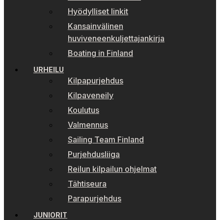
Hyödylliset linkit
Kansainvälinen
huviveneenkuljettajankirja
Boating in Finland
URHEILU
Kilpapurjehdus
Kilpaveneily
Koulutus
Valmennus
Sailing Team Finland
Purjehdusliiga
Reilun kilpailun ohjelmat
Tähtiseura
Parapurjehdus
JUNIORIT