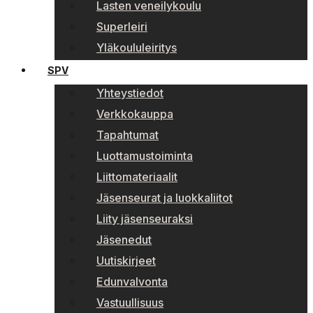
Lasten veneilykoulu
Superleiri
Yläkoululeiritys
SPV
Yhteystiedot
Verkkokauppa
Tapahtumat
Luottamustoiminta
Liittomateriaalit
Jäsenseurat ja luokkaliitot
Liity jäsenseuraksi
Jäsenedut
Uutiskirjeet
Edunvalvonta
Vastuullisuus