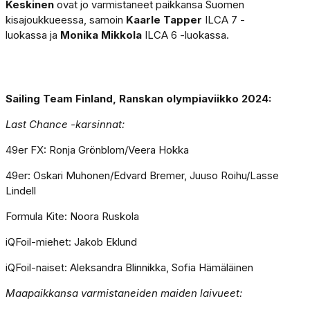
Keskinen
ovat jo varmistaneet paikkansa Suomen
kisajoukkueessa, samoin
Kaarle Tapper
ILCA 7 -
luokassa ja
Monika Mikkola
ILCA 6 -luokassa.
Sailing Team Finland, Ranskan olympiaviikko 2024:
Last Chance -karsinnat:
49er FX: Ronja Grönblom/Veera Hokka
49er: Oskari Muhonen/Edvard Bremer, Juuso Roihu/Lasse
Lindell
Formula Kite: Noora Ruskola
iQFoil-miehet: Jakob Eklund
iQFoil-naiset: Aleksandra Blinnikka, Sofia Hämäläinen
Maapaikkansa varmistaneiden maiden laivueet: