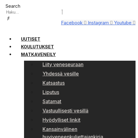
Search
Facebook
Instagram
Youtube
UUTISET
KOULUTUKSET
MATKAVENEILY
Liity veneseuraan
Yhdessä vesille
Katsastus
Liputus
Satamat
Vastuullisesti vesillä
Hyödylliset linkit
Kansainvälinen
huviveneenkuljettajankirja