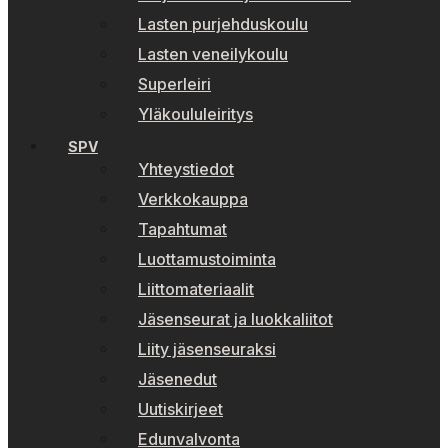
Lasten purjehduskoulu
Lasten veneilykoulu
Superleiri
Yläkoululeiritys
SPV
Yhteystiedot
Verkkokauppa
Tapahtumat
Luottamustoiminta
Liittomateriaalit
Jäsenseurat ja luokkaliitot
Liity jäsenseuraksi
Jäsenedut
Uutiskirjeet
Edunvalvonta