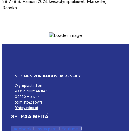
28.7.-8.8. Pariisin 2024 kesäolympialaiset, Marseille,
Ranska
SUOMEN PURJEHDUS JA VENEILY
Olympiastadion
Paavo Nurmen tie 1
00250 Helsinki
toimisto@spv.fi
Yhteystiedot
SEURAA MEITÄ
Facebook
Instagram
Youtube