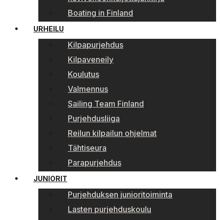
Boating in Finland
URHEILU
Kilpapurjehdus
Kilpaveneily
Koulutus
Valmennus
Sailing Team Finland
Purjehdusliiga
Reilun kilpailun ohjelmat
Tähtiseura
Parapurjehdus
JUNIORIT
Purjehduksen junioritoiminta
Lasten purjehduskoulu