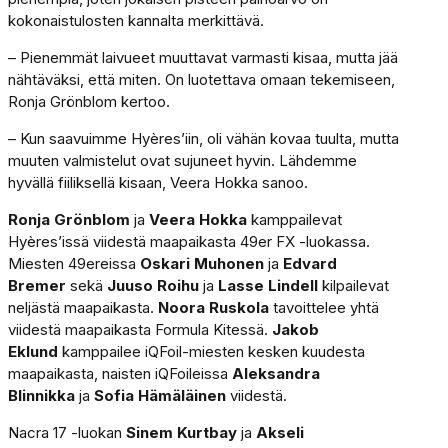
kokonaistulosten kannalta merkittävä.
– Pienemmät laivueet muuttavat varmasti kisaa, mutta jää
nähtäväksi, että miten. On luotettava omaan tekemiseen,
Ronja Grönblom kertoo.
– Kun saavuimme Hyères’iin, oli vähän kovaa tuulta, mutta
muuten valmistelut ovat sujuneet hyvin. Lähdemme
hyvällä fiiliksellä kisaan, Veera Hokka sanoo.
Ronja Grönblom
ja
Veera Hokka
kamppailevat
Hyères’issä viidestä maapaikasta 49er FX -luokassa.
Miesten 49ereissa
Oskari Muhonen
ja
Edvard
Bremer
sekä
Juuso Roihu
ja
Lasse Lindell
kilpailevat
neljästä maapaikasta.
Noora Ruskola
tavoittelee yhtä
viidestä maapaikasta Formula Kitessä.
Jakob
Eklund
kamppailee iQFoil-miesten kesken kuudesta
maapaikasta, naisten iQFoileissa
Aleksandra
Blinnikka
ja
Sofia Hämäläinen
viidestä.
Nacra 17 -luokan
Sinem Kurtbay
ja
Akseli