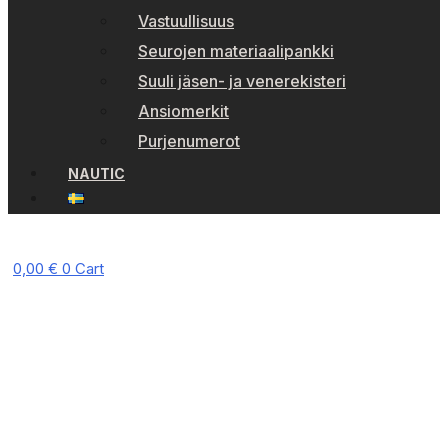
Vastuullisuus
Seurojen materiaalipankki
Suuli jäsen- ja venerekisteri
Ansiomerkit
Purjenumerot
NAUTIC
0,00
€
0
Cart