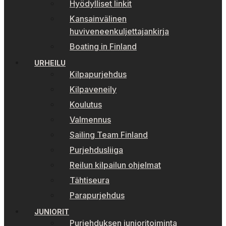
Hyödylliset linkit
Kansainvälinen
huviveneenkuljettajankirja
Boating in Finland
URHEILU
Kilpapurjehdus
Kilpaveneily
Koulutus
Valmennus
Sailing Team Finland
Purjehdusliiga
Reilun kilpailun ohjelmat
Tähtiseura
Parapurjehdus
JUNIORIT
Purjehduksen junioritoiminta