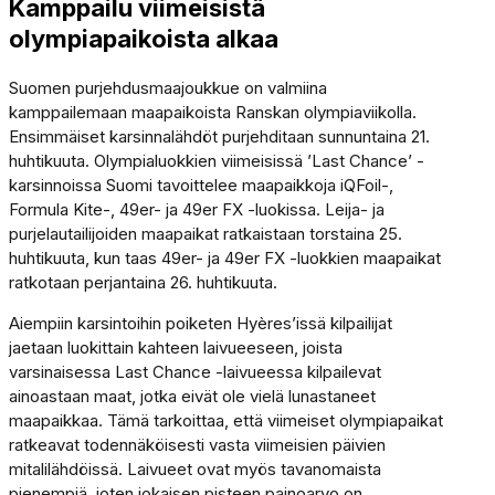
Kamppailu viimeisistä
olympiapaikoista alkaa
Suomen purjehdusmaajoukkue on valmiina
kamppailemaan maapaikoista Ranskan olympiaviikolla.
Ensimmäiset karsinnalähdöt purjehditaan sunnuntaina 21.
huhtikuuta. Olympialuokkien viimeisissä ’Last Chance’ -
karsinnoissa Suomi tavoittelee maapaikkoja iQFoil-,
Formula Kite-, 49er- ja 49er FX -luokissa. Leija- ja
purjelautailijoiden maapaikat ratkaistaan torstaina 25.
huhtikuuta, kun taas 49er- ja 49er FX -luokkien maapaikat
ratkotaan perjantaina 26. huhtikuuta.
Aiempiin karsintoihin poiketen Hyères’issä kilpailijat
jaetaan luokittain kahteen laivueeseen, joista
varsinaisessa Last Chance -laivueessa kilpailevat
ainoastaan maat, jotka eivät ole vielä lunastaneet
maapaikkaa. Tämä tarkoittaa, että viimeiset olympiapaikat
ratkeavat todennäköisesti vasta viimeisien päivien
mitalilähdöissä. Laivueet ovat myös tavanomaista
pienempiä, joten jokaisen pisteen painoarvo on