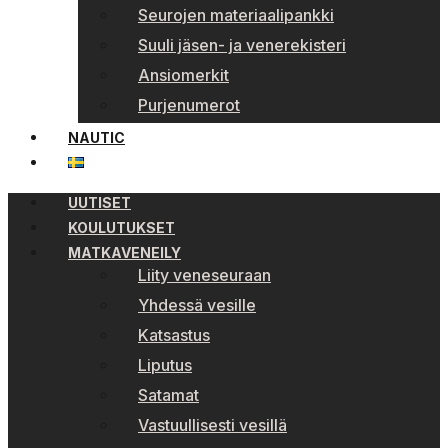
Seurojen materiaalipankki
Suuli jäsen- ja venerekisteri
Ansiomerkit
Purjenumerot
NAUTIC
UUTISET
KOULUTUKSET
MATKAVENEILY
Liity veneseuraan
Yhdessä vesille
Katsastus
Liputus
Satamat
Vastuullisesti vesillä