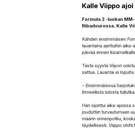
Kalle Viippo ajoi
Formula 2 -luokan MM-sa
Ribadourossa. Kalle Vi
Kahden ensimmäisen Formul
lauantaina ajettuihin aika
päivää ennen kisamatkalle 
Tästä syystä Viipon odotuk
sattua. Lauantai ei lopult
– Ensimmäisissä harjoituks
ihmeellistä tulosta tullutk
Hän sijoittui aika-ajoissa s
jouduttiin turvautumaan uu
määrin onnenpotku, koska
täydellisesti. Viippo ohit