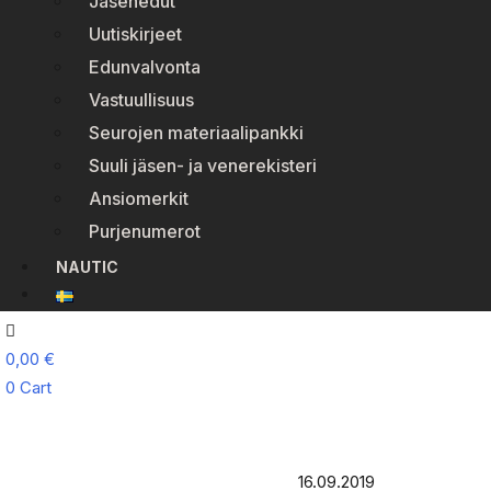
Jäsenedut
Uutiskirjeet
Edunvalvonta
Vastuullisuus
Seurojen materiaalipankki
Suuli jäsen- ja venerekisteri
Ansiomerkit
Purjenumerot
NAUTIC
0,00
€
0
Cart
16.09.2019