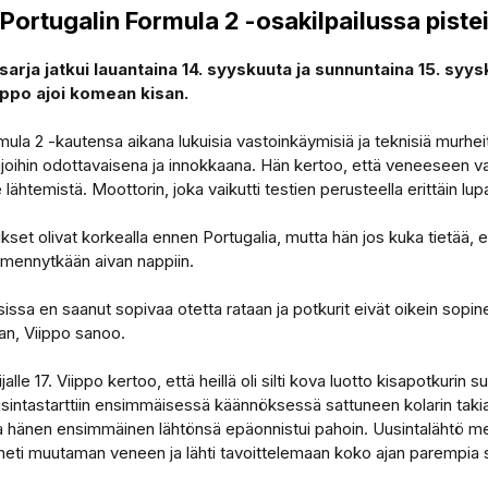
 Portugalin Formula 2 -osakilpailussa pistei
rja jatkui lauantaina 14. syyskuuta ja sunnuntaina 15. syys
ippo ajoi komean kisan.
a 2 -kautensa aikana lukuisia vastoinkäymisiä ja teknisiä murheit
-ajoihin odottavaisena ja innokkaana. Hän kertoo, että veneeseen va
lähtemistä. Moottorin, joka vaikutti testien perusteella erittäin lup
set olivat korkealla ennen Portugalia, mutta hän jos kuka tietää, e
a mennytkään aivan nappiin.
issa en saanut sopivaa otetta rataan ja potkurit eivät oikein sopine
aan, Viippo sanoo.
ijalle 17. Viippo kertoo, että heillä oli silti kova luotto kisapotkuri
sintastarttiin ensimmäisessä käännöksessä sattuneen kolarin takia. 
 hänen ensimmäinen lähtönsä epäonnistui pahoin. Uusintalähtö men
ti heti muutaman veneen ja lähti tavoittelemaan koko ajan parempia s