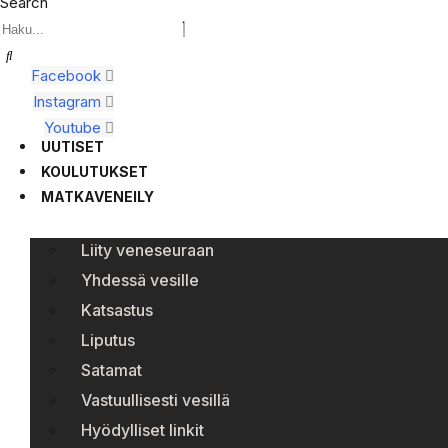
Search
Facebook
Instagram
Youtube
UUTISET
KOULUTUKSET
MATKAVENEILY
Liity veneseuraan
Yhdessä vesille
Katsastus
Liputus
Satamat
Vastuullisesti vesillä
Hyödylliset linkit