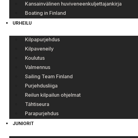
Kansainvälinen huviveneenkuljettajankirja
Boating in Finland
URHEILU
Kilpapurjehdus
Kilpaveneily
Koulutus
Valmennus
Sailing Team Finland
Purjehdusliiga
Reilun kilpailun ohjelmat
Tähtiseura
Parapurjehdus
JUNIORIT