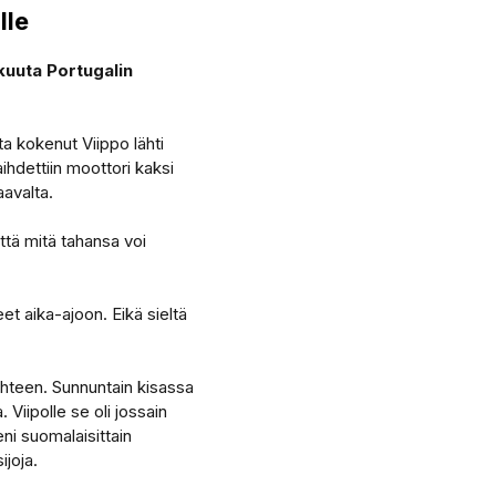
lle
kuuta Portugalin
a kokenut Viippo lähti
ihdettiin moottori kaksi
aavalta.
ttä mitä tahansa voi
et aika-ajoon. Eikä sieltä
n suhteen. Sunnuntain kisassa
Viipolle se oli jossain
i suomalaisittain
ijoja.