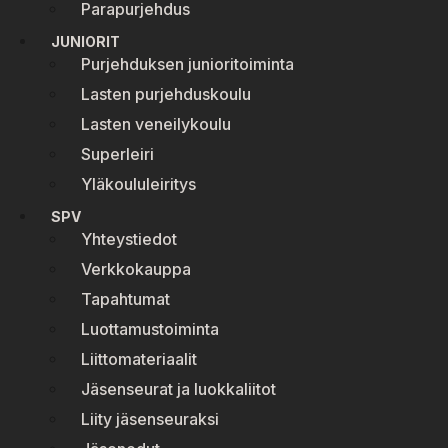
Parapurjehdus
JUNIORIT
Purjehduksen junioritoiminta
Lasten purjehduskoulu
Lasten veneilykoulu
Superleiri
Yläkoululeiritys
SPV
Yhteystiedot
Verkkokauppa
Tapahtumat
Luottamustoiminta
Liittomateriaalit
Jäsenseurat ja luokkaliitot
Liity jäsenseuraksi