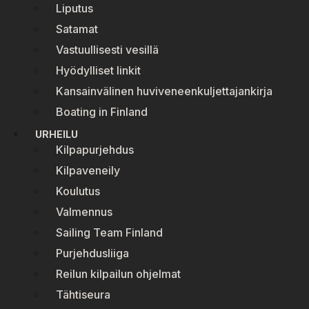
Liputus
Satamat
Vastuullisesti vesillä
Hyödylliset linkit
Kansainvälinen huviveneenkuljettajankirja
Boating in Finland
URHEILU
Kilpapurjehdus
Kilpaveneily
Koulutus
Valmennus
Sailing Team Finland
Purjehdusliiga
Reilun kilpailun ohjelmat
Tähtiseura