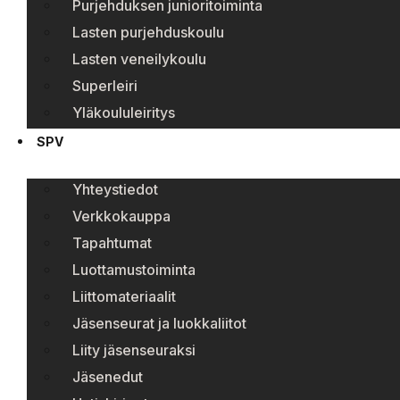
Purjehduksen junioritoiminta
Lasten purjehduskoulu
Lasten veneilykoulu
Superleiri
Yläkoululeiritys
SPV
Yhteystiedot
Verkkokauppa
Tapahtumat
Luottamustoiminta
Liittomateriaalit
Jäsenseurat ja luokkaliitot
Liity jäsenseuraksi
Jäsenedut