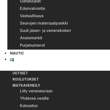
Uutiskirjeet
Edunvalvonta
Vastuullisuus
Seurojen materiaalipankki
Suuli jäsen- ja venerekisteri
Ansiomerkit
Purjenumerot
NAUTIC
UUTISET
KOULUTUKSET
MATKAVENEILY
Liity veneseuraan
Yhdessä vesille
Katsastus