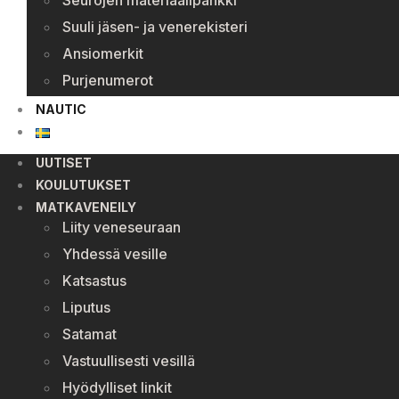
Seurojen materiaalipankki
Suuli jäsen- ja venerekisteri
Ansiomerkit
Purjenumerot
NAUTIC
UUTISET
KOULUTUKSET
MATKAVENEILY
Liity veneseuraan
Yhdessä vesille
Katsastus
Liputus
Satamat
Vastuullisesti vesillä
Hyödylliset linkit