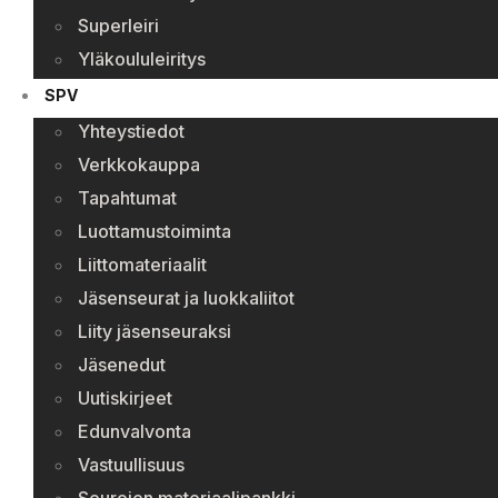
Superleiri
Yläkoululeiritys
SPV
Yhteystiedot
Verkkokauppa
Tapahtumat
Luottamustoiminta
Liittomateriaalit
Jäsenseurat ja luokkaliitot
Liity jäsenseuraksi
Jäsenedut
Uutiskirjeet
Edunvalvonta
Vastuullisuus