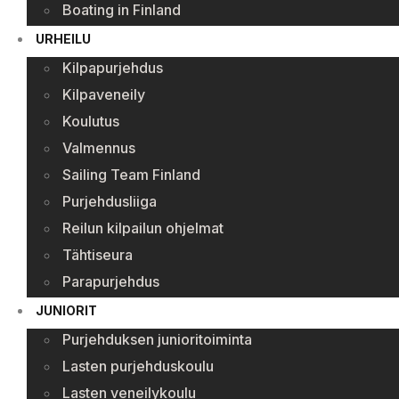
Boating in Finland
URHEILU
Kilpapurjehdus
Kilpaveneily
Koulutus
Valmennus
Sailing Team Finland
Purjehdusliiga
Reilun kilpailun ohjelmat
Tähtiseura
Parapurjehdus
JUNIORIT
Purjehduksen junioritoiminta
Lasten purjehduskoulu
Lasten veneilykoulu