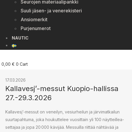
Seurojen materiaalipankki
Suuli jäsen- ja venerekisteri
Ansiomerkit
Purjenumerot
NAUTIC
0,00
€
0
Cart
17.03.2026
Kallavesj’-messut Kuopio-hallissa
27.-29.3.2026
Kallavesj’-messut on veneilyn, ve­siur­hei­lun ja jär­vi­mat­kai­lun
suur­ta­pah­tu­ma, joka houkuttelee vuosittain yli 100 näyt­teil­lea­
set­ta­jaa ja jopa 20 000 kävijää. Messuilla riittää nähtävää ja