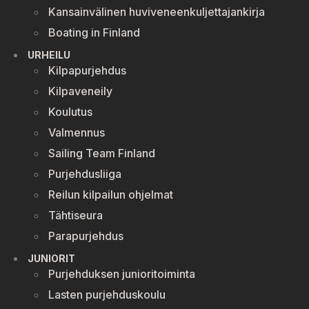
Kansainvälinen huviveneenkuljettajankirja
Boating in Finland
URHEILU
Kilpapurjehdus
Kilpaveneily
Koulutus
Valmennus
Sailing Team Finland
Purjehdusliiga
Reilun kilpailun ohjelmat
Tähtiseura
Parapurjehdus
JUNIORIT
Purjehduksen junioritoiminta
Lasten purjehduskoulu