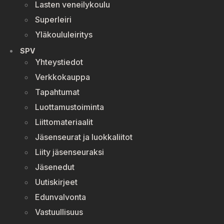
Lasten veneilykoulu
Superleiri
Yläkoululeiritys
SPV
Yhteystiedot
Verkkokauppa
Tapahtumat
Luottamustoiminta
Liittomateriaalit
Jäsenseurat ja luokkaliitot
Liity jäsenseuraksi
Jäsenedut
Uutiskirjeet
Edunvalvonta
Vastuullisuus