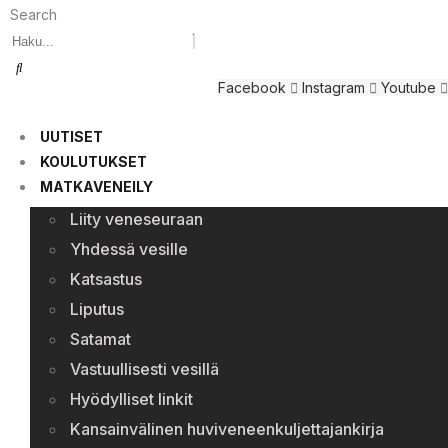
Search
Facebook
Instagram
Youtube
UUTISET
KOULUTUKSET
MATKAVENEILY
Liity veneseuraan
Yhdessä vesille
Katsastus
Liputus
Satamat
Vastuullisesti vesillä
Hyödylliset linkit
Kansainvälinen huviveneenkuljettajankirja