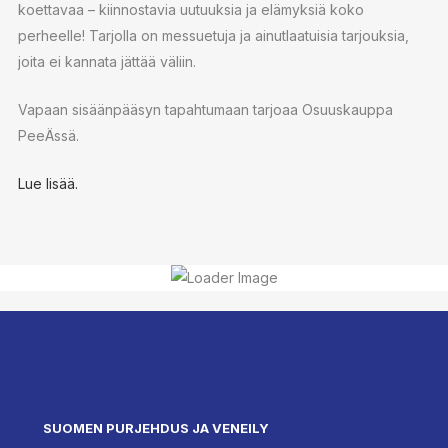
koettavaa – kiin­nos­ta­via uutuuksia ja elämyksiä koko
perheelle! Tarjolla on messuetuja ja ai­nut­laa­tui­sia tarjouksia,
joita ei kannata jättää väliin.
Vapaan si­sään­pää­syn tapahtumaan tarjoaa Osuuskauppa
PeeÄssä.
Lue lisää.
SUOMEN PURJEHDUS JA VENEILY