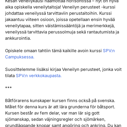
Kesän veneilykausi häämöttää horisontissa – nyt on hyvä
aika opiskella veneilytaitoja! Veneilyn perusteet -kurssi
johdattaa veneilyssä tarvittaviin perustaitoihin. Kurssi
jakaantuu viiteen osioon, joissa opetellaan ensin hyvää
veneilytapaa, sitten väistämissääntöjä ja merimerkkejä,
veneilyssä tarvittavia perussolmuja sekä rantautumista ja
ankkurointia.
Opiskele omaan tahtiin tämä kaikille avoin kurssi
SPV:n
Campuksessa.
Suosittelemme lisäksi kirjaa Veneilyn perusteet, jonka voit
tilata
SPV:n verkkokaupasta.
***
Båtförarens kunskaper kursen finns också på svenska.
Målet för denna kurs är att lära grunderna för båtsport.
Kursen består av fem delar, var man lär sig gott
sjömanskap, sedan väjningsregler och sjömärken,
grundläggande knopar samt angöring och ankring. Du kan