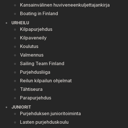
Kansainvälinen huviveneenkuljettajankirja
Boating in Finland
URHEILU
Kilpapurjehdus
Kilpaveneily
Koulutus
Valmennus
Sailing Team Finland
Purjehdusliiga
Reilun kilpailun ohjelmat
Tähtiseura
Parapurjehdus
JUNIORIT
Purjehduksen junioritoiminta
Lasten purjehduskoulu