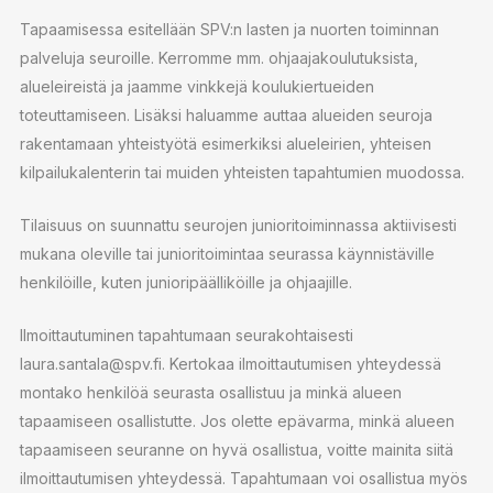
Tapaamisessa esitellään SPV:n lasten ja nuorten toiminnan
palveluja seuroille. Kerromme mm. ohjaajakoulutuksista,
alueleireistä ja jaamme vinkkejä koulukiertueiden
toteuttamiseen. Lisäksi haluamme auttaa alueiden seuroja
rakentamaan yhteistyötä esimerkiksi alueleirien, yhteisen
kilpailukalenterin tai muiden yhteisten tapahtumien muodossa.
Tilaisuus on suunnattu seurojen junioritoiminnassa aktiivisesti
mukana oleville tai junioritoimintaa seurassa käynnistäville
henkilöille, kuten junioripäälliköille ja ohjaajille.
Ilmoittautuminen tapahtumaan seurakohtaisesti
laura.santala@spv.fi. Kertokaa ilmoittautumisen yhteydessä
montako henkilöä seurasta osallistuu ja minkä alueen
tapaamiseen osallistutte. Jos olette epävarma, minkä alueen
tapaamiseen seuranne on hyvä osallistua, voitte mainita siitä
ilmoittautumisen yhteydessä. Tapahtumaan voi osallistua myös