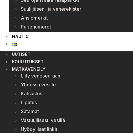
Seurojen materiaalipankki
Suuli jäsen- ja venerekisteri
Ansiomerkit
Purjenumerot
NAUTIC
UUTISET
KOULUTUKSET
MATKAVENEILY
Liity veneseuraan
Yhdessä vesille
Katsastus
Liputus
Satamat
Vastuullisesti vesillä
Hyödylliset linkit