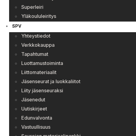
Superleiri
Yläkoululeiritys
SPV
Yhteystiedot
Verkkokauppa
Tapahtumat
Luottamustoiminta
Liittomateriaalit
Jäsenseurat ja luokkaliitot
Liity jäsenseuraksi
Jäsenedut
Uutiskirjeet
Edunvalvonta
Vastuullisuus