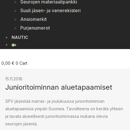
Seurojen materiaalipankki
Suuli jäsen- ja venerekisteri
Ansiomerkit
Purjenumerot
NAUTIC
0,00
€
0
Cart
15.11.2018
Junioritoiminnan aluetapaamiset
SPV järjestää marras- ja joulukuussa junioritoiminnan
aluetapaamisia ympäri Suomea. Tavoitteena on kerätä yhteen
ja tavata alueellisesti junioritoiminnassa mukana olevia
seurojen jäseniä.