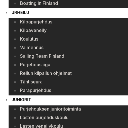
Boating in Finland
URHEILU
Kilpapurjehdus
Kilpaveneily
Koulutus
Valmennus
Sailing Team Finland
Purjehdusliiga
Reilun kilpailun ohjelmat
Tähtiseura
Parapurjehdus
JUNIORIT
Purjehduksen junioritoiminta
Lasten purjehduskoulu
Lasten veneilykoulu