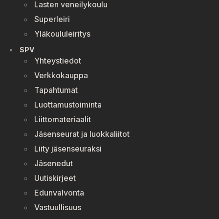
Lasten veneilykoulu
Superleiri
Yläkoululeiritys
SPV
Yhteystiedot
Verkkokauppa
Tapahtumat
Luottamustoiminta
Liittomateriaalit
Jäsenseurat ja luokkaliitot
Liity jäsenseuraksi
Jäsenedut
Uutiskirjeet
Edunvalvonta
Vastuullisuus