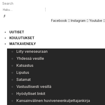
Search
Facebook
Instagram
Youtube
UUTISET
KOULUTUKSET
MATKAVENEILY
Liity veneseuraan
Yhdessä vesille
Katsastus
Liputus
Satamat
Vastuullisesti vesillä
Hyödylliset linkit
Kansainvälinen huviveneenkuljettajankirja