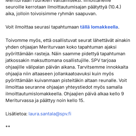
Meriturvaan ruuhkien välttämiseksi. Ilmoittaneille
seuroille kerrotaan ilmoittautumisajan päätyttyä (10.4.)
aika, jolloin toivoisimme ryhmän saapuvan.
Voit ilmoittaa seurasi tapahtumaan
tällä lomakkeella
.
Toivomme myös, että osallistuvat seurat lähettävät ainakin
yhden ohjaajan Meriturvaan koko tapahtuman ajaksi
pyörittämään rasteja. Näin saamme pidettyä tapahtuman
jatkossakin maksuttomana osallistujille. SPV tarjoaa
ohjaajille välipalan päivän aikana. Tarvitsemme innokkaita
ohjaajia niin altaaseen jollankaatoavuksi kuin myös
pyörittämään kuivanmaan pisteitäkin altaan reunalle. Voit
ilmoittaa seuranne ohjaajan yhteystiedot myös samalla
ilmoittautumislomakkeella. Ohjaajien päivä alkaa kello 9
Meriturvassa ja päättyy noin kello 15.
Lisätietoa:
laura.santala@spv.fi
**