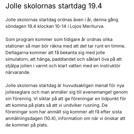
Jolle skolornas startdag 19.4
Jolle skolornas startdag ordnas även i år, denna gång
söndagen 19.4 klockan 10-14 i Lojos Meriturva.
Som program kommer som tidigare år ordnas olika
stationer så man bör räkna med att det tar runt en timme.
Deltagarna kommer att få bekanta sig med jolle
simulatorn, att hänga, paddlandet och såklart öva på att
stjälpa jollen i varmt och klart vatten med en instruktör
närvarande.
Jolle skolornas startdag är huvudsakligen menat för nya
jolleseglare och man anmäler sig till evenemanget genom
sin förening. Vi siktar på att ge föreningar en tidpunkt för
att komma på plats så att vi undviker rusning. De
föreningar som har anmält sig kommer att få efter sista
anmälningsdagen (10.4), information om när vi önskar att
de kommer på plats.