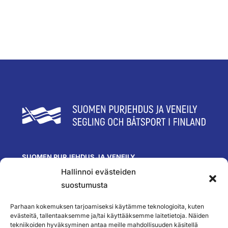
SUOMEN PURJEHDUS JA VENEILY
Hallinnoi evästeiden
Olympiastadion
Paavo Nurmen tie 1
suostumusta
00250 Helsinki
toimisto@spv.fi
Parhaan kokemuksen tarjoamiseksi käytämme teknologioita, kuten
Yhteystiedot
evästeitä, tallentaaksemme ja/tai käyttääksemme laitetietoja. Näiden
tekniikoiden hyväksyminen antaa meille mahdollisuuden käsitellä