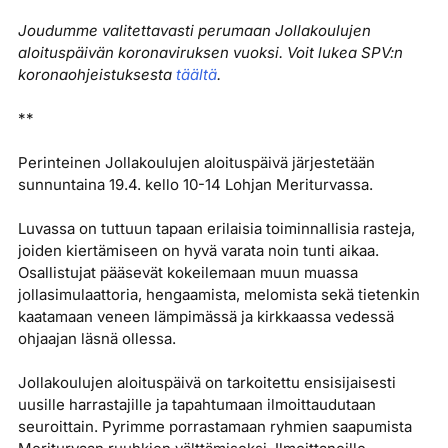
Joudumme valitettavasti perumaan Jollakoulujen
aloituspäivän koronaviruksen vuoksi. Voit lukea SPV:n
koronaohjeistuksesta
täältä
.
**
Perinteinen Jollakoulujen aloituspäivä järjestetään
sunnuntaina 19.4. kello 10-14 Lohjan Meriturvassa.
Luvassa on tuttuun tapaan erilaisia toiminnallisia rasteja,
joiden kiertämiseen on hyvä varata noin tunti aikaa.
Osallistujat pääsevät kokeilemaan muun muassa
jollasimulaattoria, hengaamista, melomista sekä tietenkin
kaatamaan veneen lämpimässä ja kirkkaassa vedessä
ohjaajan läsnä ollessa.
Jollakoulujen aloituspäivä on tarkoitettu ensisijaisesti
uusille harrastajille ja tapahtumaan ilmoittaudutaan
seuroittain. Pyrimme porrastamaan ryhmien saapumista