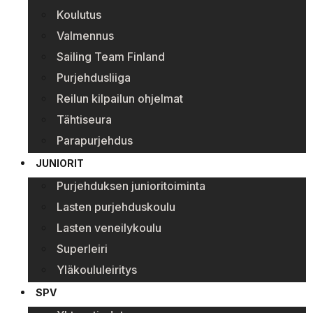
Koulutus
Valmennus
Sailing Team Finland
Purjehdusliiga
Reilun kilpailun ohjelmat
Tähtiseura
Parapurjehdus
JUNIORIT
Purjehduksen junioritoiminta
Lasten purjehduskoulu
Lasten veneilykoulu
Superleiri
Yläkoululeiritys
SPV