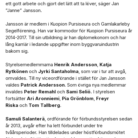
ett gott arbete och gjort det lätt att ta löver, säger Jan
”Janne” Jansson.
Jansson är medlem i Kuopion Pursiseura och Gamlakarleby
Segelförening. Han var kommodor för Kuopion Pursiseura år
2014-2017. Till sin utbildning är han diplomekonom och har
lång karriär i ledande uppgifter inom byggvaruindustrin
bakom sig.
Styrelsemedlemmarna
Henrik Andersson
,
Katja
Rytkönen
och
Jyrki Santaholma
, som var i tur att avgå,
omvaldes. Till ny viceordförande i stället för Jan Jansson
valdes
Patrick Andersson
. Som övriga nya medlemmar
invaldes
Peter
Remahl
och
Sami Seliö.
I styrelsen
fortsätter
Ari Aronniemi
,
Pia Grönblom
,
Freyr
Riska
och
Tom Tallberg
.
Samuli Salanterä
, ordförande för förbundsstyrelsen sedan
år 2013, avgår efter ha lett förbundet under tre
tvåårsperioder. Han tilldelades under höstförbundsmötet