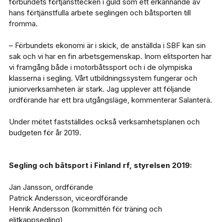
förbundets förtjänsttecken i guld som ett erkännande av
hans förtjänstfulla arbete seglingen och båtsporten till
fromma.
– Förbundets ekonomi är i skick, de anställda i SBF kan sin
sak och vi har en fin arbetsgemenskap. Inom elitsporten har
vi framgång både i motorbåtssport och i de olympiska
klasserna i segling. Vårt utbildningssystem fungerar och
juniorverksamheten är stark. Jag upplever att följande
ordförande har ett bra utgångsläge, kommenterar Salanterä.
Under mötet fastställdes också verksamhetsplanen och
budgeten för år 2019.
Segling och båtsport i Finland rf, styrelsen 2019:
Jan Jansson, ordförande
Patrick Andersson, viceordförande
Henrik Andersson (kommittén för träning och
elitkappsegling)