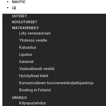
NAUTIC
UUTISET
KOULUTUKSET
MATKAVENEILY
Liity veneseuraan
Yhdessä vesille
Katsastus
Liputus
Satamat
Vastuullisesti vesillä
Hyödylliset linkit
Kansainvälinen huviveneenkuljettajankirja
Boating in Finland
URHEILU
Kilpapurjehdus