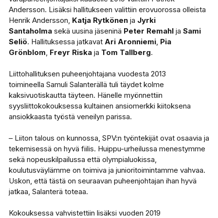
Andersson. Lisäksi hallitukseen valittiin erovuorossa olleista
Henrik Andersson,
Katja Rytkönen
ja
Jyrki
Santaholma
sekä uusina jäseninä
Peter Remahl
ja
Sami
Seliö
. Hallituksessa jatkavat
Ari Aronniemi
,
Pia
Grönblom
,
Freyr Riska
ja
Tom Tallberg
.
Liittohallituksen puheenjohtajana vuodesta 2013
toimineella Samuli Salanterällä tuli täydet kolme
kaksivuotiskautta täyteen. Hänelle myönnettiin
syysliittokokouksessa kultainen ansiomerkki kiitoksena
ansiokkaasta työstä veneilyn parissa.
– Liiton talous on kunnossa, SPV:n työntekijät ovat osaavia ja
tekemisessä on hyvä fiilis. Huippu-urheilussa menestymme
sekä nopeuskilpailussa että olympialuokissa,
koulutusväylämme on toimiva ja junioritoimintamme vahvaa.
Uskon, että tästä on seuraavan puheenjohtajan ihan hyvä
jatkaa, Salanterä toteaa.
Kokouksessa vahvistettiin lisäksi vuoden 2019