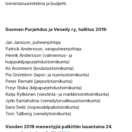
toimintasuunnitelma ja budjetti.
Suomen Purjehdus ja Veneily ry, hallitus 2019:
Jan Jansson, puheenjohtaja
Patrick Andersson, varapuheenjohtaja
Henrik Andersson (valmennus- ja
huippukilpapurjehdustoimikunta)
Ari Aronniemi (koulutustoimikunta)
Pia Grönblom (lapsi- ja nuorisotoimikunta)
Peter Remahl (järjestötoimikunta)
Freyr Riska (kilpapurjehdustoimikunta)
Katja Rytkönen (viestintä- ja markkinointitoimikunta)
Jyrki Santaholma (veneilyturvallisuustoimikunta)
Sami Seliö (nopeuskilpailutoimikunta)
Tom Tallberg (veneilytoimikunta)
Vuoden 2018 menestyjiä palkittiin lauantaina 24.