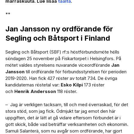
marraskuuta. Lue lisää
täältä
.
**
Jan Jansson ny ordförande för
Segling och Båtsport i Finland
Segling och Båtsport (SBF) rf:s höstförbundsmöte hölls
söndagen 25 november på Fiskartorpet i Helsingfors. På
mötet valdes styrelsens nuvarande viceordförande
Jan
Jansson
till ordförande för förbundsstyrelsen för perioden
2019-2020. Han fick 427 röster av totalt 734. De övriga
kandidaternas röstetal var:
Esko Kilpi
173 röster
och
Henrik Andersson
118 röster.
– Jag är verkligen tacksam, till och med överraskad, för det
stora stöd, som jag fick. Ödmjukt tar jag emot den här
uppgiften, det är lätt at gå vidare eftersom förbundet är i
gott skick, både vad beträffar verksamheten och ekonomin.
Samuli Salanterä, som nu avgår som ordförande, har gjort