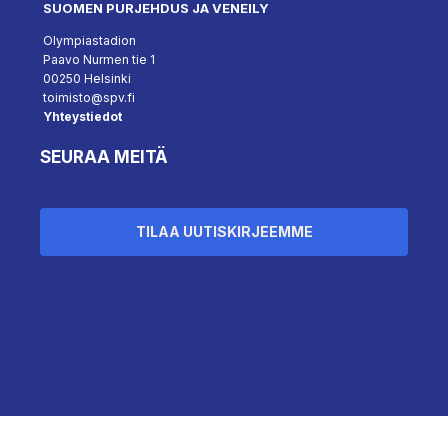
SUOMEN PURJEHDUS JA VENEILY
Olympiastadion
Paavo Nurmen tie 1
00250 Helsinki
toimisto@spv.fi
Yhteystiedot
SEURAA MEITÄ
TILAA UUTISKIRJEEMME
Hallinnoi suostumusta
``