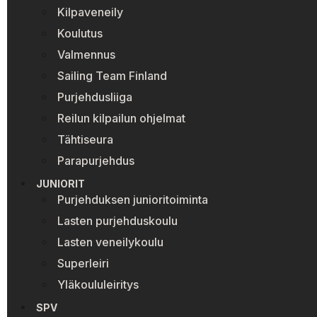
Kilpaveneily
Koulutus
Valmennus
Sailing Team Finland
Purjehdusliiga
Reilun kilpailun ohjelmat
Tähtiseura
Parapurjehdus
JUNIORIT
Purjehduksen junioritoiminta
Lasten purjehduskoulu
Lasten veneilykoulu
Superleiri
Yläkoululeiritys
SPV