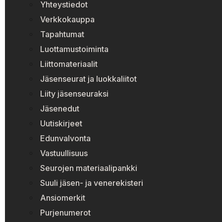
Yhteystiedot
Verkkokauppa
Tapahtumat
Luottamustoiminta
Liittomateriaalit
Jäsenseurat ja luokkaliitot
Liity jäsenseuraksi
Jäsenedut
Uutiskirjeet
Edunvalvonta
Vastuullisuus
Seurojen materiaalipankki
Suuli jäsen- ja venerekisteri
Ansiomerkit
Purjenumerot