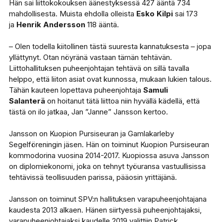
Hän sai liittokokouksen äänestyksessä 427 ääntä 734
mahdollisesta. Muista ehdolla olleista
Esko Kilpi
sai 173
ja
Henrik Andersson
118 ääntä.
– Olen todella kiitollinen tästä suuresta kannatuksesta – jopa
yllättynyt. Otan nöyränä vastaan tämän tehtävän.
Liittohallituksen puheenjohtajan tehtävä on sillä tavalla
helppo, että liiton asiat ovat kunnossa, mukaan lukien talous.
Tähän kauteen lopettava puheenjohtaja
Samuli
Salanterä
on hoitanut tätä liittoa niin hyvällä kädellä, että
tästä on ilo jatkaa, Jan ”Janne” Jansson kertoo.
Jansson on Kuopion Pursiseuran ja Gamlakarleby
Segelföreningin jäsen. Hän on toiminut Kuopion Pursiseuran
kommodorina vuosina 2014-2017. Kuopiossa asuva Jansson
on diplomiekonomi, joka on tehnyt työuransa vastuullisissa
tehtävissä teollisuuden parissa, pääosin yrittäjänä.
Jansson on toiminut SPV:n hallituksen varapuheenjohtajana
kaudesta 2013 alkaen. Hänen siirtyessä puheenjohtajaksi,
varapuheenjohtajaksi kaudelle 2019 valittiin Patrick