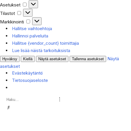
Asetukset
Tilastot
Markkinointi
Hallitse vaihtoehtoja
Hallinnoi palveluita
Hallitse {vendor_count} toimittajia
Lue lisää näistä tarkoituksista
Näytä
Hyväksy
Kiellä
Näytä asetukset
Tallenna asetukset
asetukset
Evästekäytäntö
Tietosuojaseloste