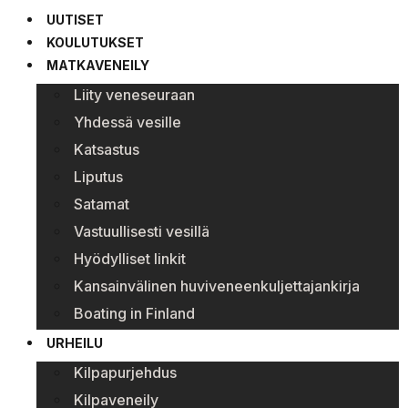
UUTISET
KOULUTUKSET
MATKAVENEILY
Liity veneseuraan
Yhdessä vesille
Katsastus
Liputus
Satamat
Vastuullisesti vesillä
Hyödylliset linkit
Kansainvälinen huviveneenkuljettajankirja
Boating in Finland
URHEILU
Kilpapurjehdus
Kilpaveneily