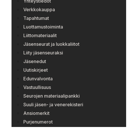
Yhteystiedot
Verkkokauppa
Tapahtumat
Luottamustoiminta
Liittomateriaalit
Jäsenseurat ja luokkaliitot
Liity jäsenseuraksi
Jäsenedut
Uutiskirjeet
Edunvalvonta
Vastuullisuus
Seurojen materiaalipankki
Suuli jäsen- ja venerekisteri
Ansiomerkit
Purjenumerot