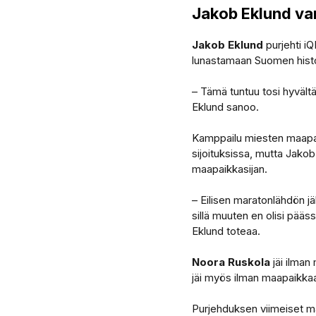
Jakob Eklund va
Jakob Eklund
purjehti iQ
lunastamaan Suomen histo
– Tämä tuntuu tosi hyvältä
Eklund sanoo.
Kamppailu miesten maapaik
sijoituksissa, mutta Jako
maapaikkasijan.
– Eilisen maratonlähdön jä
sillä muuten en olisi pääs
Eklund toteaa.
Noora Ruskola
jäi ilman
jäi myös ilman maapaikkaa
Purjehduksen viimeiset ma