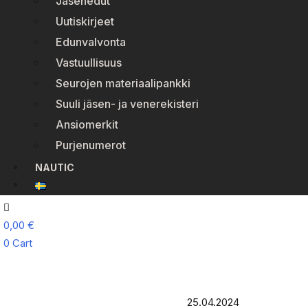
Jäsenedut
Uutiskirjeet
Edunvalvonta
Vastuullisuus
Seurojen materiaalipankki
Suuli jäsen- ja venerekisteri
Ansiomerkit
Purjenumerot
NAUTIC
0,00
€
0
Cart
25.04.2024