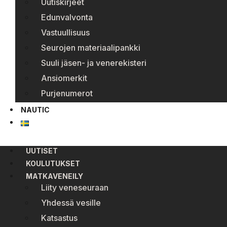
Uutiskirjeet
Edunvalvonta
Vastuullisuus
Seurojen materiaalipankki
Suuli jäsen- ja venerekisteri
Ansiomerkit
Purjenumerot
NAUTIC
UUTISET
KOULUTUKSET
MATKAVENEILY
Liity veneseuraan
Yhdessä vesille
Katsastus