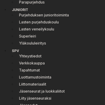
Parapurjehdus
JUNIORIT
Purjehduksen junioritoiminta
Lasten purjehduskoulu
Lasten veneilykoulu
Superleiri
Yläkoululeiritys
SPV
Yhteystiedot
Verkkokauppa
Tapahtumat
Luottamustoiminta
Liittomateriaalit
Jäsenseurat ja luokkaliitot
Liity jäsenseuraksi