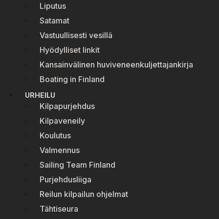
Liputus
Satamat
Vastuullisesti vesillä
Hyödylliset linkit
Kansainvälinen huviveneenkuljettajankirja
Boating in Finland
URHEILU
Kilpapurjehdus
Kilpaveneily
Koulutus
Valmennus
Sailing Team Finland
Purjehdusliiga
Reilun kilpailun ohjelmat
Tähtiseura