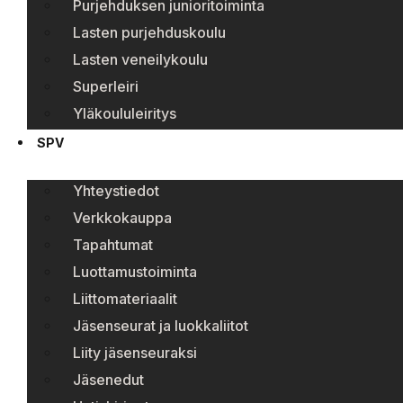
Purjehduksen junioritoiminta
Lasten purjehduskoulu
Lasten veneilykoulu
Superleiri
Yläkoululeiritys
SPV
Yhteystiedot
Verkkokauppa
Tapahtumat
Luottamustoiminta
Liittomateriaalit
Jäsenseurat ja luokkaliitot
Liity jäsenseuraksi
Jäsenedut