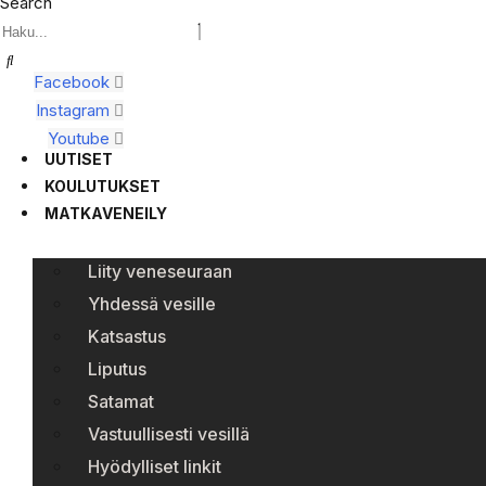
Search
Facebook
Instagram
Youtube
UUTISET
KOULUTUKSET
MATKAVENEILY
Liity veneseuraan
Yhdessä vesille
Katsastus
Liputus
Satamat
Vastuullisesti vesillä
Hyödylliset linkit