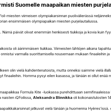
rmisti Suomelle maapaikan miesten purjel
Foil-miesten viimeisen olympiakarsinnan puolivälierässä neljänneksi.
rian ensimmäisen olympiapaikan miesten purjelautailussa.
. Nämä päivät olivat enemmän henkisesti tiukkoja ja kovia kuin fyy
oista oli äärimmäisen tiukkaa. Viimeisten lähtöjen aikana tapahtu
b onnistui varmalla suorittamisella nousemaan mukaan finaaleihin j
lkeen olin vielä kahdentenatoista, mutta onneksi saimme vielä illalla
syt finaaleihin. Homma pysyi eilen kasassa, ja tänään ei ollut enää 
 maapaikkaa Formula Kite -luokassa purehdittuaan semifinaaleiss
 naisten iQFoilissa,
Aleksandra Blinnikka
oli kokonaistulosten 14
apaikkakarsinnat jatkuvat vielä tänään ja huomenna Hyères’issä. 