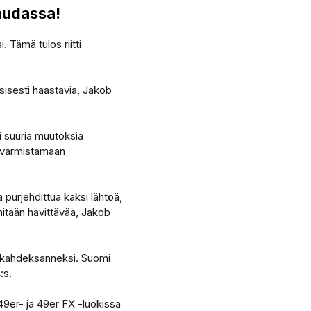
audassa!
 Tämä tulos riitti
sisesti haastavia, Jakob
i suuria muutoksia
a varmistamaan
 purjehdittua kaksi lähtöä,
mitään hävittävää, Jakob
a kahdeksanneksi. Suomi
:s.
49er- ja 49er FX -luokissa