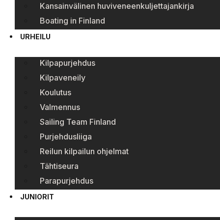
Kansainvälinen huviveneenkuljettajankirja
Boating in Finland
URHEILU
Kilpapurjehdus
Kilpaveneily
Koulutus
Valmennus
Sailing Team Finland
Purjehdusliiga
Reilun kilpailun ohjelmat
Tähtiseura
Parapurjehdus
JUNIORIT