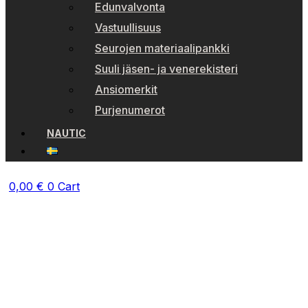
Edunvalvonta
Vastuullisuus
Seurojen materiaalipankki
Suuli jäsen- ja venerekisteri
Ansiomerkit
Purjenumerot
NAUTIC
0,00
€
0
Cart