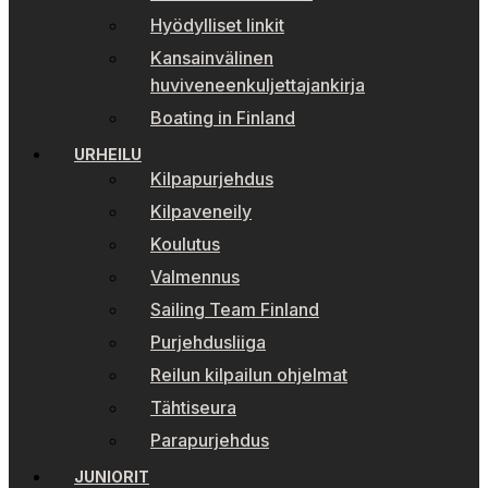
Hyödylliset linkit
Kansainvälinen
huviveneenkuljettajankirja
Boating in Finland
URHEILU
Kilpapurjehdus
Kilpaveneily
Koulutus
Valmennus
Sailing Team Finland
Purjehdusliiga
Reilun kilpailun ohjelmat
Tähtiseura
Parapurjehdus
JUNIORIT