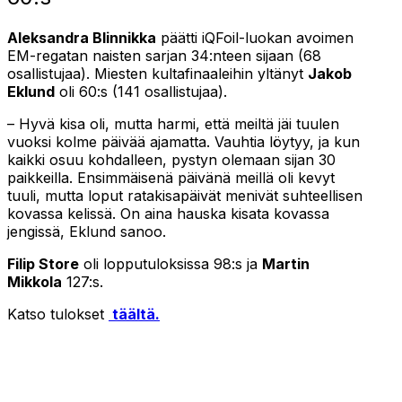
Aleksandra Blinnikka
päätti iQFoil-luokan avoimen
EM-regatan naisten sarjan 34:nteen sijaan (68
osallistujaa). Miesten kultafinaaleihin yltänyt
Jakob
Eklund
oli 60:s (141 osallistujaa).
– Hyvä kisa oli, mutta harmi, että meiltä jäi tuulen
vuoksi kolme päivää ajamatta. Vauhtia löytyy, ja kun
kaikki osuu kohdalleen, pystyn olemaan sijan 30
paikkeilla. Ensimmäisenä päivänä meillä oli kevyt
tuuli, mutta loput ratakisapäivät menivät suhteellisen
kovassa kelissä. On aina hauska kisata kovassa
jengissä, Eklund sanoo.
Filip Store
oli lopputuloksissa 98:s ja
Martin
Mikkola
127:s.
Katso tulokset
täältä.