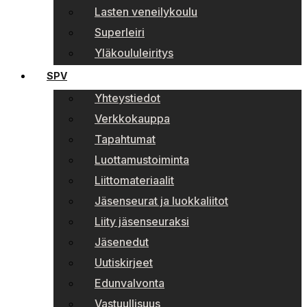
Lasten veneilykoulu
Superleiri
Yläkoululeiritys
SPV
Yhteystiedot
Verkkokauppa
Tapahtumat
Luottamustoiminta
Liittomateriaalit
Jäsenseurat ja luokkaliitot
Liity jäsenseuraksi
Jäsenedut
Uutiskirjeet
Edunvalvonta
Vastuullisuus