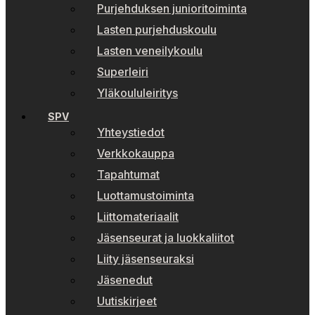
Purjehduksen junioritoiminta
Lasten purjehduskoulu
Lasten veneilykoulu
Superleiri
Yläkoululeiritys
SPV
Yhteystiedot
Verkkokauppa
Tapahtumat
Luottamustoiminta
Liittomateriaalit
Jäsenseurat ja luokkaliitot
Liity jäsenseuraksi
Jäsenedut
Uutiskirjeet