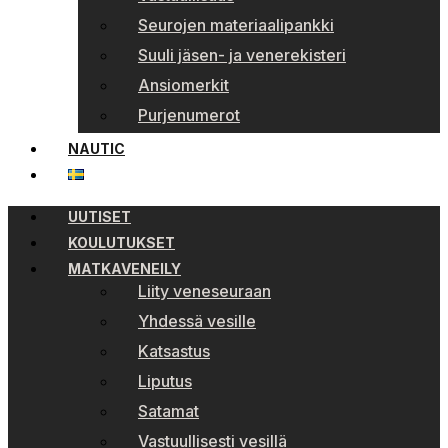
Seurojen materiaalipankki
Suuli jäsen- ja venerekisteri
Ansiomerkit
Purjenumerot
NAUTIC
UUTISET
KOULUTUKSET
MATKAVENEILY
Liity veneseuraan
Yhdessä vesille
Katsastus
Liputus
Satamat
Vastuullisesti vesillä