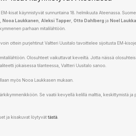
n EM-kisat käynnistyvät sunnuntaina 18. helmikuuta Ateenassa. Suomel
,
Nooa Laukkanen
,
Aleksi Tapper
,
Otto Dahlberg
ja
Noel Laukk
 kymmenen parhaan mitalilähtöön.
in ottein purjehtinut Valtteri Uusitalo tavoittelee sijoitusta EM-kisoje
mitalilähtöön. Olosuhteet vaikuttavat keveiltä. Jotta näissä olosuhteis
teetti jokaisessa tilanteessa, Valtteri Uusitalo sanoo.
dillaan myös Nooa Laukkasen mukaan.
rkikymmenikköön. Se vaatii kevyellä kelillä malttia, keskittymistä ja po
et ja kisakuvat löytyvät
tästä
.