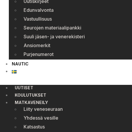
Uutiskirjeet
Edunvalvonta
Vastuullisuus
Seurojen materiaalipankki
Suuli jäsen- ja venerekisteri
Ansiomerkit
Purjenumerot
NAUTIC
UUTISET
KOULUTUKSET
MATKAVENEILY
Liity veneseuraan
Yhdessä vesille
Katsastus