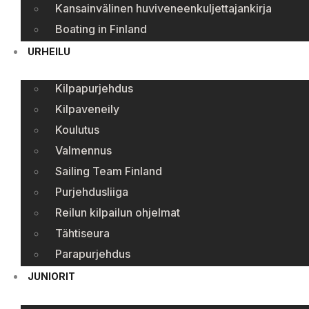
Kansainvälinen huviveneenkuljettajankirja
Boating in Finland
URHEILU
Kilpapurjehdus
Kilpaveneily
Koulutus
Valmennus
Sailing Team Finland
Purjehdusliiga
Reilun kilpailun ohjelmat
Tähtiseura
Parapurjehdus
JUNIORIT