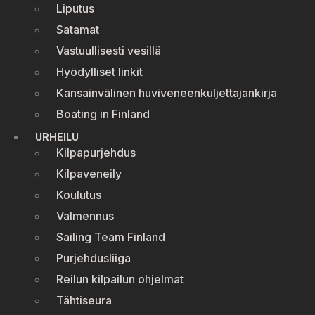
Liputus
Satamat
Vastuullisesti vesillä
Hyödylliset linkit
Kansainvälinen huviveneenkuljettajankirja
Boating in Finland
URHEILU
Kilpapurjehdus
Kilpaveneily
Koulutus
Valmennus
Sailing Team Finland
Purjehdusliiga
Reilun kilpailun ohjelmat
Tähtiseura