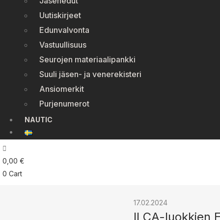
Jäsenedut
Uutiskirjeet
Edunvalvonta
Vastuullisuus
Seurojen materiaalipankki
Suuli jäsen- ja venerekisteri
Ansiomerkit
Purjenumerot
NAUTIC
0,00
€
0
Cart
17.02.2024
ILCA-luokkien 