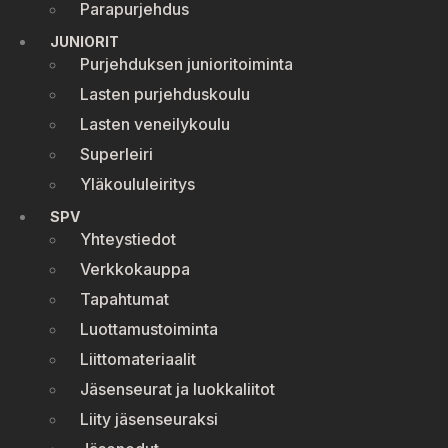
Parapurjehdus
JUNIORIT
Purjehduksen junioritoiminta
Lasten purjehduskoulu
Lasten veneilykoulu
Superleiri
Yläkoululeiritys
SPV
Yhteystiedot
Verkkokauppa
Tapahtumat
Luottamustoiminta
Liittomateriaalit
Jäsenseurat ja luokkaliitot
Liity jäsenseuraksi