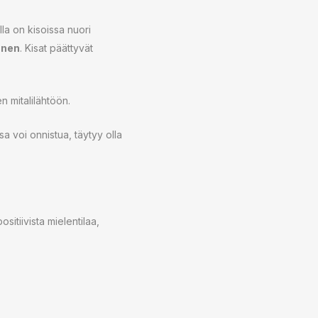
la on kisoissa nuori
anen
. Kisat päättyvät
n mitalilähtöön.
sa voi onnistua, täytyy olla
sitiivista mielentilaa,