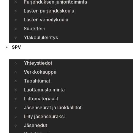
Purjehduksen junioritoiminta
Lasten purjehduskoulu
Lasten veneilykoulu
Superleiri
Yläkoululeiritys
SPV
Yhteystiedot
Verkkokauppa
Tapahtumat
Luottamustoiminta
Liittomateriaalit
Jäsenseurat ja luokkaliitot
Liity jäsenseuraksi
Jäsenedut