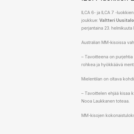
ILCA 6- ja ILCA 7 -luokkie
joukkue:
Valtteri Uusitalo
perjantaina 23. helmikuuta
Australian MM-kisoissa vahvo
– Tavoitteena on purjehtia 
rohkea ja hyökkäävä mentali
Mielentilan on oltava koh
– Tavoittelen ehjää kisaa kä
Nooa Laukkanen toteaa.
MM-kisojen kokonaistuloks