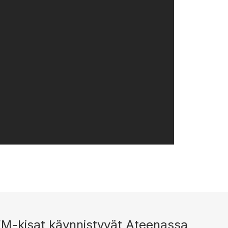
EM-kisat käynnistyvät Ateenassa