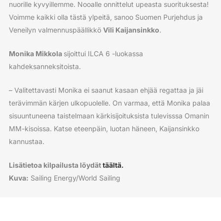
nuorille kyvyillemme. Nooalle onnittelut upeasta suorituksesta!
Voimme kaikki olla tästä ylpeitä, sanoo Suomen Purjehdus ja
Veneilyn valmennuspäällikkö
Vili Kaijansinkko
.
Monika Mikkola
sijoittui ILCA 6 -luokassa
kahdeksanneksitoista.
– Valitettavasti Monika ei saanut kasaan ehjää regattaa ja jäi
terävimmän kärjen ulkopuolelle. On varmaa, että Monika palaa
sisuuntuneena taistelmaan kärkisijoituksista tulevisssa Omanin
MM-kisoissa. Katse eteenpäin, luotan häneen, Kaijansinkko
kannustaa.
Lisätietoa kilpailusta löydät
täältä.
Kuva:
Sailing Energy/World Sailing