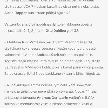
Varnassa suomalaisten osalta komeasti
Nooa Laukkasen
sijoittuessa ILCA 7 -luokan kultafinaaleissa neljänneksitoista.
Aleksi Tapper
puolestaan päätyi sijalle 42.
Valtteri Uusitalo
oli hopefinaalilähtöjen ykkönen upealla
tulossarjalla 2, 1, 2, 1 ja 1.
Otto Dahlberg
oli 32.
– Mahtava fiilis! Viimeinen päivä varmisti erinomaisen 14.
sijoituksen kokeneessa seurassa. Kesän kova työ yhdessä
valmentajani Andin (
Andreas Geritzer
) kanssa palkittiin.
Todistin tässä kisassa, että minulla on potentiaalia kärkisijoille.
Seuraavaksi MM-kisoja kohti, jotka alkavat parin viikon päästä
Barcelonassa, iloitsi Nooa Laukkanen kisan jälkimainingeissa.
– Nuori sukupolvemme nousee ryminällä kohti naailman
kärkeä, ja tähän olemme erittäin tyytyväisiä. Nooan 14. sija
antaa uskottavuutta
Andreas Geritzerin v
etämälle ILCA-
luokan valmennusprojektille ja hienoa esimerkkiä kaikille