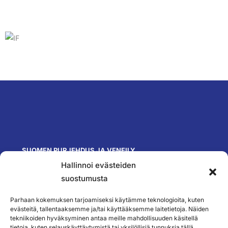
SUOMEN PURJEHDUS JA VENEILY
Hallinnoi evästeiden
Olympiastadion
Paavo Nurmen tie 1
suostumusta
00250 Helsinki
toimisto@spv.fi
Parhaan kokemuksen tarjoamiseksi käytämme teknologioita, kuten
Yhteystiedot
evästeitä, tallentaaksemme ja/tai käyttääksemme laitetietoja. Näiden
tekniikoiden hyväksyminen antaa meille mahdollisuuden käsitellä
SEURAA MEITÄ
tietoja, kuten selauskäyttäytymistä tai yksilöllisiä tunnuksia tällä