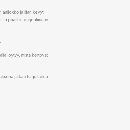
 aallokko ja liian kevyt
lussa päästiin purjehtimaan
.
lia löytyy, mistä kertovat
uksena jatkaa harjoittelua