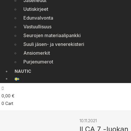
Jäsenedut
Uutiskirjeet
Edunvalvonta
Vastuullisuus
Seurojen materiaalipankki
Suuli jäsen- ja venerekisteri
Ansiomerkit
Purjenumerot
NAUTIC
0,00
€
0
Cart
10.11.2021
ILCA 7 -luokan 