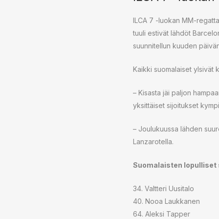
ILCA 7 -luokan MM-regatta p
tuuli estivät lähdöt Barcelo
suunnitellun kuuden päivä
Kaikki suomalaiset ylsivät k
– Kisasta jäi paljon hampaa
yksittäiset sijoitukset kym
– Joulukuussa lähden suurel
Lanzarotella.
Suomalaisten lopulliset 
34. Valtteri Uusitalo
40. Nooa Laukkanen
64. Aleksi Tapper