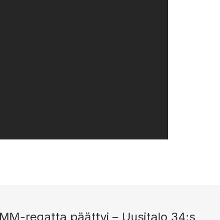
MM-regatta päättyi – Uusitalo 34:s