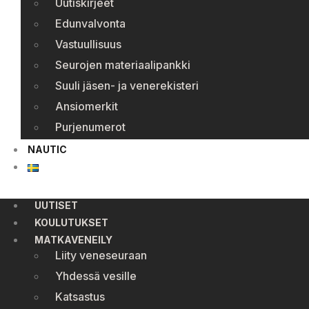
Uutiskirjeet
Edunvalvonta
Vastuullisuus
Seurojen materiaalipankki
Suuli jäsen- ja venerekisteri
Ansiomerkit
Purjenumerot
NAUTIC
UUTISET
KOULUTUKSET
MATKAVENEILY
Liity veneseuraan
Yhdessä vesille
Katsastus