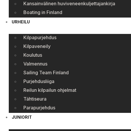
Kansainvälinen huviveneenkuljettajankirja
Boating in Finland
URHEILU
Kilpapurjehdus
Kilpaveneily
Koulutus
Valmennus
Sailing Team Finland
Purjehdusliiga
Reilun kilpailun ohjelmat
Tähtiseura
Parapurjehdus
JUNIORIT