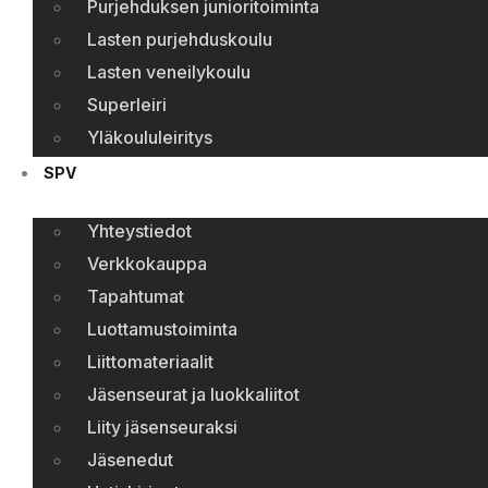
Purjehduksen junioritoiminta
Lasten purjehduskoulu
Lasten veneilykoulu
Superleiri
Yläkoululeiritys
SPV
Yhteystiedot
Verkkokauppa
Tapahtumat
Luottamustoiminta
Liittomateriaalit
Jäsenseurat ja luokkaliitot
Liity jäsenseuraksi
Jäsenedut