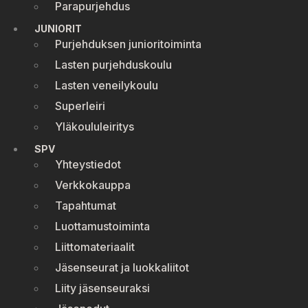
Parapurjehdus
JUNIORIT
Purjehduksen junioritoiminta
Lasten purjehduskoulu
Lasten veneilykoulu
Superleiri
Yläkoululeiritys
SPV
Yhteystiedot
Verkkokauppa
Tapahtumat
Luottamustoiminta
Liittomateriaalit
Jäsenseurat ja luokkaliitot
Liity jäsenseuraksi