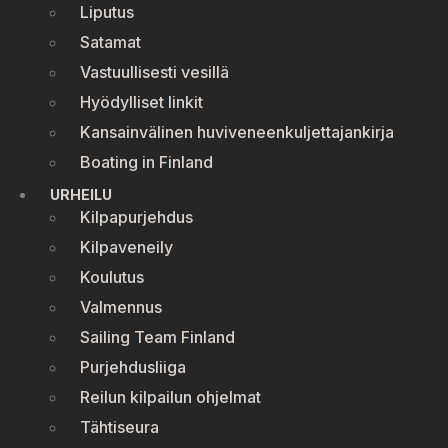
Liputus
Satamat
Vastuullisesti vesillä
Hyödylliset linkit
Kansainvälinen huviveneenkuljettajankirja
Boating in Finland
URHEILU
Kilpapurjehdus
Kilpaveneily
Koulutus
Valmennus
Sailing Team Finland
Purjehdusliiga
Reilun kilpailun ohjelmat
Tähtiseura