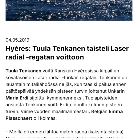
04.05.2019
Hyères: Tuula Tenkanen taisteli Laser
radial -regatan voittoon
Tuula Tenkanen
voitti Ranskan Hyèresissä kilpaillun
kovatasoisen Laser radial -luokan regatan. Tenkanen oli
lauantain mitalilähdössä neljäs, kun taas kilpailua ennen
päätöspäivää yhdeksän pisteen turvin johtanut Unkarin
Maria Erdi
sijoittui kymmenenneksi. Tuplapisteiden
ansiosta Tenkanen voitti Erdin lopulta kolmen pisteen
turvin. Viime vuoden maailmanmestari, Belgian
Emma
Plasschaert
oli kolmas.
– Meillä oli ennen lähtöä match racea (kaksintaistelua)