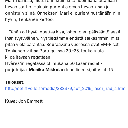
Marin kanssa, mutta onnistuin siitä huolimatta ottamaan
hyvän startin. Halusin purjehtia oman hyvän kisan ja
onnistuin siinä. Onnekseni Mari ei purjehtinut tänään niin
hyvin, Tenkanen kertoo.
– Tähän oli hyvä lopettaa kisa, johon olen pääsääntöisesti
ihan tyytyväinen. Nyt tiedämme entistä selkeämmin, mitä
pitää vielä parantaa. Seuraavana vuorossa ovat EM-kisat,
Tenkanen viittaa Portugalissa 20.-25. toukokuuta
kilpailtavaan regattaan.
Hyères’in regatassa oli mukana 50 Laser radial -
purjehtijaa.
Monika Mikkolan
lopullinen sijoitus oli 15.
Tulokset:
http://sof.ffvoile.fr/media/388379/sof_2019_laser_rad_s.htm
Kuva:
Jon Emmett