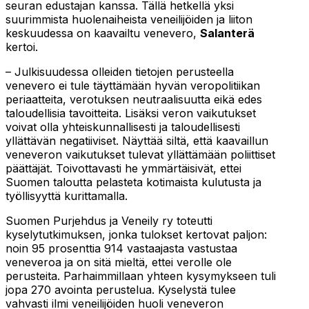
seuran edustajan kanssa. Tällä hetkellä yksi
suurimmista huolenaiheista veneilijöiden ja liiton
keskuudessa on kaavailtu venevero,
Salanterä
kertoi.
– Julkisuudessa olleiden tietojen perusteella
venevero ei tule täyttämään hyvän veropolitiikan
periaatteita, verotuksen neutraalisuutta eikä edes
taloudellisia tavoitteita. Lisäksi veron vaikutukset
voivat olla yhteiskunnallisesti ja taloudellisesti
yllättävän negatiiviset. Näyttää siltä, että kaavaillun
veneveron vaikutukset tulevat yllättämään poliittiset
päättäjät. Toivottavasti he ymmärtäisivät, ettei
Suomen taloutta pelasteta kotimaista kulutusta ja
työllisyyttä kurittamalla.
Suomen Purjehdus ja Veneily ry toteutti
kyselytutkimuksen, jonka tulokset kertovat paljon:
noin 95 prosenttia 914 vastaajasta vastustaa
veneveroa ja on sitä mieltä, ettei verolle ole
perusteita. Parhaimmillaan yhteen kysymykseen tuli
jopa 270 avointa perustelua. Kyselystä tulee
vahvasti ilmi veneilijöiden huoli veneveron