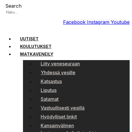
Search
Facebook
Instagram
Youtube
UUTISET
KOULUTUKSET
MATKAVENEILY
Liity veneseuraan
Yhdessä vesille
Katsastus
Liputus
Satamat
Vastuullisesti vesillä
Hyödylliset linkit
Kansainvälinen