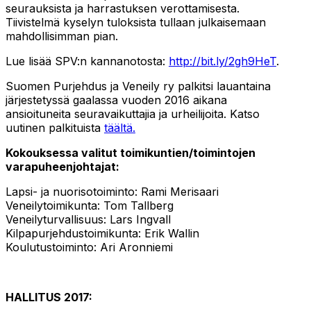
seurauksista ja harrastuksen verottamisesta.
Tiivistelmä kyselyn tuloksista tullaan julkaisemaan
mahdollisimman pian.
Lue lisää SPV:n kannanotosta:
http://bit.ly/2gh9HeT
.
Suomen Purjehdus ja Veneily ry palkitsi lauantaina
järjestetyssä gaalassa vuoden 2016 aikana
ansioituneita seuravaikuttajia ja urheilijoita. Katso
uutinen palkituista
täältä.
Kokouksessa valitut toimikuntien/toimintojen
varapuheenjohtajat:
Lapsi- ja nuorisotoiminto: Rami Merisaari
Veneilytoimikunta: Tom Tallberg
Veneilyturvallisuus: Lars Ingvall
Kilpapurjehdustoimikunta: Erik Wallin
Koulutustoiminto: Ari Aronniemi
HALLITUS 2017: