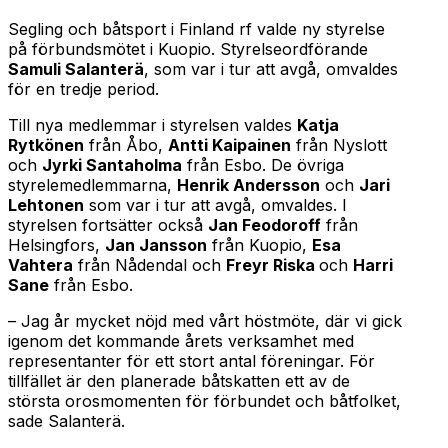
Segling och båtsport i Finland rf valde ny styrelse
på förbundsmötet i Kuopio. Styrelseordförande
Samuli Salanterä
, som var i tur att avgå, omvaldes
för en tredje period.
Till nya medlemmar i styrelsen valdes
Katja
Rytkönen
från Åbo,
Antti Kaipainen
från Nyslott
och
Jyrki Santaholma
från Esbo. De övriga
styrelemedlemmarna,
Henrik Andersson
och
Jari
Lehtonen
som var i tur att avgå, omvaldes. I
styrelsen fortsätter också
Jan Feodoroff
från
Helsingfors,
Jan Jansson
från Kuopio,
Esa
Vahtera
från Nådendal och
Freyr Riska
och
Harri
Sane
från Esbo.
– Jag år mycket nöjd med vårt höstmöte, där vi gick
igenom det kommande årets verksamhet med
representanter för ett stort antal föreningar. För
tillfället är den planerade båtskatten ett av de
största orosmomenten för förbundet och båtfolket,
sade Salanterä.