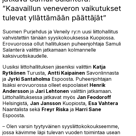
”Kaavaillun veneveron vaikutukset
tulevat yllättämään päättäjät”
Suomen Purjehdus ja Veneily ry:n uusi liittohallitus
vahvistettiin tänään syyskokouksessa Kuopiossa.
Erovuorossa ollut hallituksen puheenjohtaja Samuli
Salanterä valittiin jatkamaan kolmannelle
kaksivuotiskaudelle.
Uusiksi liittohallituksen jäseniksi valittiin
Katja
Rytkönen
Turusta,
Antti Kaipainen
Savonlinnasta
ja
Jyrki Santaholma
Espoosta. Puheenjohtajan
lisäksi erovuorossa olleet espoolaiset
Henrik
Andersson
ja
Jari Lehtonen
valittiin jatkamaan.
Liittohallituksessa jatkavat myös
Jan Feodoroff
Helsingistä,
Jan Jansson
Kuopiosta,
Esa Vahtera
Naantalista sekä
Freyr Riska
ja
Harri Sane
Espoosta.
– Olen varsin tyytyväinen syysliittokokoukseemme,
jossa kävimme läpi tulevan vuoden toimintaa usean