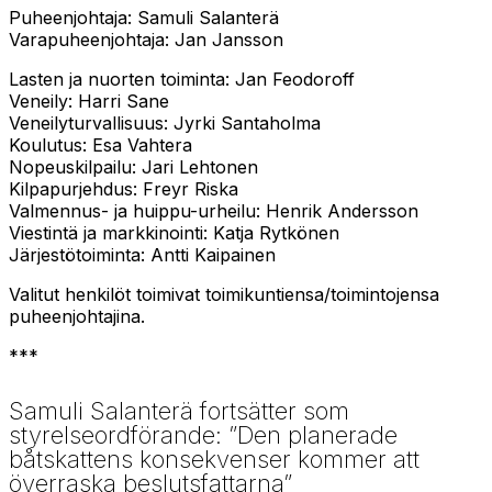
Puheenjohtaja: Samuli Salanterä
Varapuheenjohtaja: Jan Jansson
Lasten ja nuorten toiminta: Jan Feodoroff
Veneily: Harri Sane
Veneilyturvallisuus: Jyrki Santaholma
Koulutus: Esa Vahtera
Nopeuskilpailu: Jari Lehtonen
Kilpapurjehdus: Freyr Riska
Valmennus- ja huippu-urheilu: Henrik Andersson
Viestintä ja markkinointi: Katja Rytkönen
Järjestötoiminta: Antti Kaipainen
Valitut henkilöt toimivat toimikuntiensa/toimintojensa
puheenjohtajina.
***
Samuli Salanterä fortsätter som
styrelseordförande: ”Den planerade
båtskattens konsekvenser kommer att
överraska beslutsfattarna”