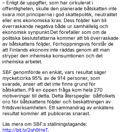
– Enligt de uppgifter, som har cirkulerat i
offentligheten, skulle den planerade båtskatten inte
svara mot principerna i god skattepolitik, neutralitet
eller ens ekonomiska krav. Dess följder kan bli
överraskande negativa både ur samhällelig och
ekonomisk synpunkt.Det förefaller som om de
politiska beslutsfattarna kommer att bli överraskade
av båtskattens följder. Förhoppningsvis förstår de
att Finlands ekonomi inte räddas genom att man
stryper den inhemska konsumtionen och det
inhemska arbetet.
SBF genomförde en enkät, vars resultat säger
mycket:cirka 95% av de 914 personer, som
svarade, anser att det inte finns grund för
båtskatten. På en öppen fråga kom hela 270
motiveringar till detta. Detta återspeglar båtfolkets
oro för båtskattens följder och beskattningen av
fritidsverksamheten. Ett sammandrag av enkätens
resultat kommer att publiceras snarast.
Läs mera om SBF:s ställningstagande:
http://bit.ly/2gh9HeT
.