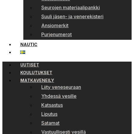
Seurojen materiaalipankki
Suuli jäsen- ja venerekisteri
Ansiomerkit
Purjenumerot
NAUTIC
UUTISET
KOULUTUKSET
MATKAVENEILY
Liity veneseuraan
Yhdessä vesille
Katsastus
Liputus
Satamat
Vastuullisesti vesillä