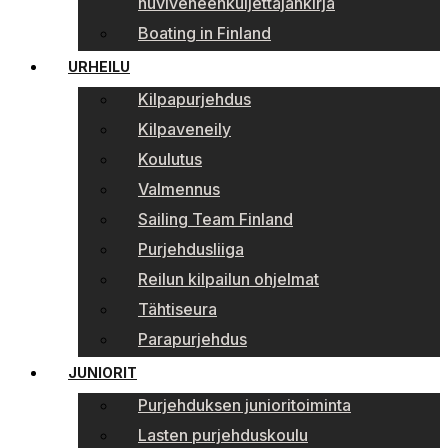
huviveneenkuljettajankirja
Boating in Finland
URHEILU
Kilpapurjehdus
Kilpaveneily
Koulutus
Valmennus
Sailing Team Finland
Purjehdusliiga
Reilun kilpailun ohjelmat
Tähtiseura
Parapurjehdus
JUNIORIT
Purjehduksen junioritoiminta
Lasten purjehduskoulu