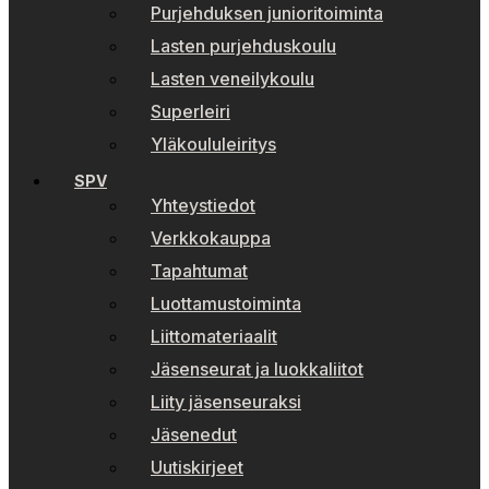
Purjehduksen junioritoiminta
Lasten purjehduskoulu
Lasten veneilykoulu
Superleiri
Yläkoululeiritys
SPV
Yhteystiedot
Verkkokauppa
Tapahtumat
Luottamustoiminta
Liittomateriaalit
Jäsenseurat ja luokkaliitot
Liity jäsenseuraksi
Jäsenedut
Uutiskirjeet