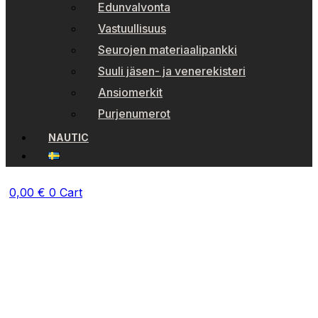
Edunvalvonta
Vastuullisuus
Seurojen materiaalipankki
Suuli jäsen- ja venerekisteri
Ansiomerkit
Purjenumerot
NAUTIC
0,00
€
0
Cart