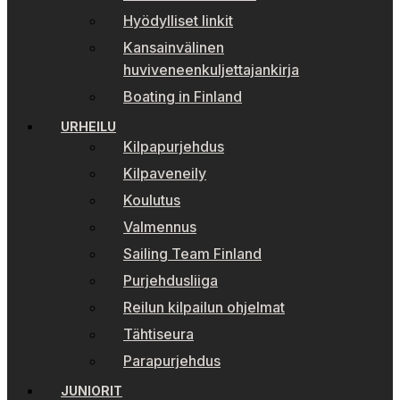
Hyödylliset linkit
Kansainvälinen
huviveneenkuljettajankirja
Boating in Finland
URHEILU
Kilpapurjehdus
Kilpaveneily
Koulutus
Valmennus
Sailing Team Finland
Purjehdusliiga
Reilun kilpailun ohjelmat
Tähtiseura
Parapurjehdus
JUNIORIT