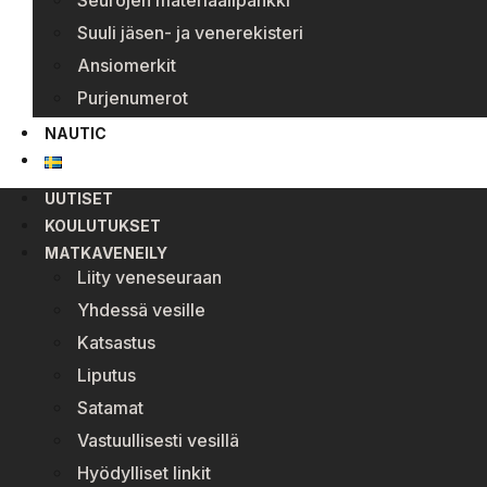
Seurojen materiaalipankki
Suuli jäsen- ja venerekisteri
Ansiomerkit
Purjenumerot
NAUTIC
UUTISET
KOULUTUKSET
MATKAVENEILY
Liity veneseuraan
Yhdessä vesille
Katsastus
Liputus
Satamat
Vastuullisesti vesillä
Hyödylliset linkit