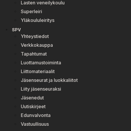
Lasten veneilykoulu
Superleiri
Yläkoululeiritys
SPV
Yhteystiedot
Verkkokauppa
Tapahtumat
Luottamustoiminta
Liittomateriaalit
Jäsenseurat ja luokkaliitot
Liity jäsenseuraksi
Jäsenedut
Uutiskirjeet
Edunvalvonta
Vastuullisuus