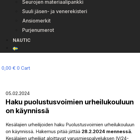
Seurojen materiaalipankki
Suuli jäsen- ja venerekisteri
Ansiomerkit
Purjenumerot
NAUTIC
0,00
€
0
Cart
05.02.2024
Haku puolustusvoimien urheilukouluun
on käynnissä
Kesälajien urheilijoiden haku Puolustusvoimien urheilukouluun
on käynnissä. Hakemus pitää jättää
28.2.2024 mennessä
.
Kesälajien urheilijat aloittavat varusmiespalveluksen IV/24-