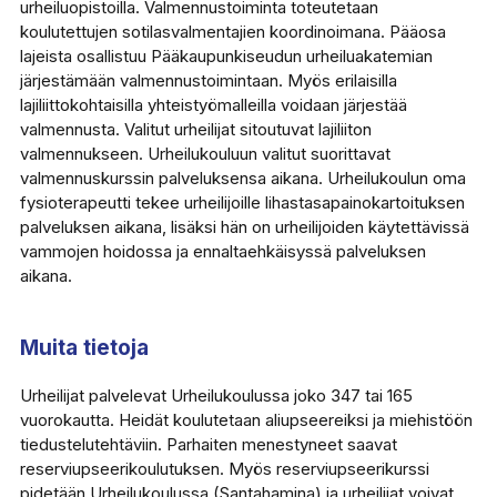
urheiluopistoilla. Valmennustoiminta toteutetaan
koulutettujen sotilasvalmentajien koordinoimana. Pääosa
lajeista osallistuu Pääkaupunkiseudun urheiluakatemian
järjestämään valmennustoimintaan. Myös erilaisilla
lajiliittokohtaisilla yhteistyömalleilla voidaan järjestää
valmennusta. Valitut urheilijat sitoutuvat lajiliiton
valmennukseen. Urheilukouluun valitut suorittavat
valmennuskurssin palveluksensa aikana. Urheilukoulun oma
fysioterapeutti tekee urheilijoille lihastasapainokartoituksen
palveluksen aikana, lisäksi hän on urheilijoiden käytettävissä
vammojen hoidossa ja ennaltaehkäisyssä palveluksen
aikana.
Muita tietoja
Urheilijat palvelevat Urheilukoulussa joko 347 tai 165
vuorokautta. Heidät koulutetaan aliupseereiksi ja miehistöön
tiedustelutehtäviin. Parhaiten menestyneet saavat
reserviupseerikoulutuksen. Myös reserviupseerikurssi
pidetään Urheilukoulussa (Santahamina) ja urheilijat voivat