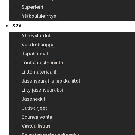
Superleiri
Yläkoululeiritys
SPV
Yhteystiedot
Verkkokauppa
Tapahtumat
Luottamustoiminta
Liittomateriaalit
Jäsenseurat ja luokkaliitot
Liity jäsenseuraksi
Jäsenedut
Uutiskirjeet
Edunvalvonta
Vastuullisuus