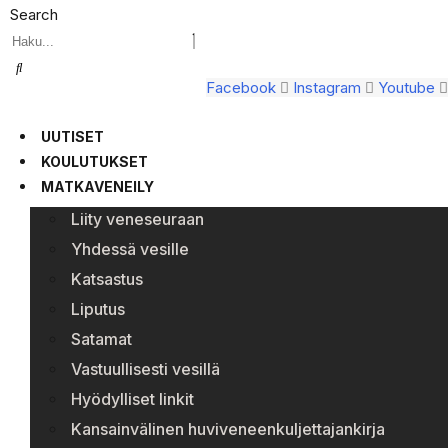
Search
Facebook
Instagram
Youtube
UUTISET
KOULUTUKSET
MATKAVENEILY
Liity veneseuraan
Yhdessä vesille
Katsastus
Liputus
Satamat
Vastuullisesti vesillä
Hyödylliset linkit
Kansainvälinen huviveneenkuljettajankirja