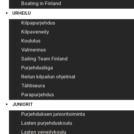
Boating in Finland
URHEILU
Kilpapurjehdus
Kilpaveneily
Koulutus
Valmennus
Sailing Team Finland
Purjehdusliiga
Reilun kilpailun ohjelmat
Tähtiseura
Parapurjehdus
JUNIORIT
Purjehduksen junioritoiminta
Lasten purjehduskoulu
Lasten veneilykoulu