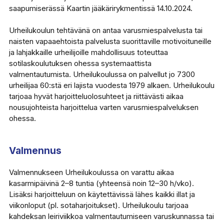
saapumiserässä Kaartin jääkärirykmentissä 14.10.2024.
Urheilukoulun tehtävänä on antaa varusmiespalvelusta tai
naisten vapaaehtoista palvelusta suorittaville motivoituneille
ja lahjakkaille urheilijoille mahdollisuus toteuttaa
sotilaskoulutuksen ohessa systemaattista
valmentautumista. Urheilukoulussa on palvellut jo 7300
urheilijaa 60:stä eri lajista vuodesta 1979 alkaen. Urheilukoulu
tarjoaa hyvät harjoitteluolosuhteet ja riittävästi aikaa
nousujohteista harjoittelua varten varusmiespalveluksen
ohessa.
Valmennus
Valmennukseen Urheilukoulussa on varattu aikaa
kasarmipäivinä 2–8 tuntia (yhteensä noin 12–30 h/vko).
Lisäksi harjoitteluun on käytettävissä lähes kaikki illat ja
viikonloput (pl. sotaharjoitukset). Urheilukoulu tarjoaa
kahdeksan leiriviikkoa valmentautumiseen varuskunnassa tai