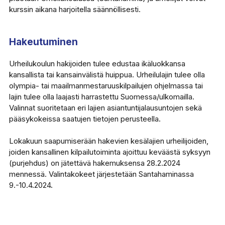
kurssin aikana harjoitella säännöllisesti.
Hakeutuminen
Urheilukoulun hakijoiden tulee edustaa ikäluokkansa
kansallista tai kansainvälistä huippua. Urheilulajin tulee olla
olympia- tai maailmanmestaruuskilpailujen ohjelmassa tai
lajin tulee olla laajasti harrastettu Suomessa/ulkomailla.
Valinnat suoritetaan eri lajien asiantuntijalausuntojen sekä
pääsykokeissa saatujen tietojen perusteella.
Lokakuun saapumiserään hakevien kesälajien urheilijoiden,
joiden kansallinen kilpailutoiminta ajoittuu keväästä syksyyn
(purjehdus) on jätettävä hakemuksensa 28.2.2024
mennessä. Valintakokeet järjestetään Santahaminassa
9.-10.4.2024.