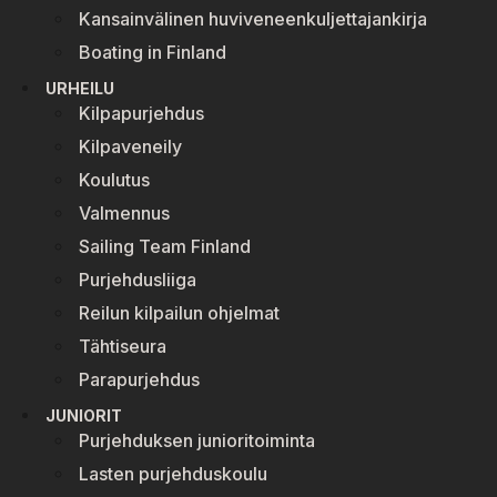
Kansainvälinen huviveneenkuljettajankirja
Boating in Finland
URHEILU
Kilpapurjehdus
Kilpaveneily
Koulutus
Valmennus
Sailing Team Finland
Purjehdusliiga
Reilun kilpailun ohjelmat
Tähtiseura
Parapurjehdus
JUNIORIT
Purjehduksen junioritoiminta
Lasten purjehduskoulu