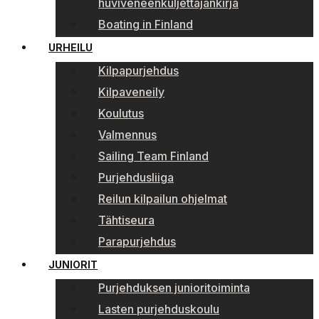
huviveneenkuljettajankirja
Boating in Finland
URHEILU
Kilpapurjehdus
Kilpaveneily
Koulutus
Valmennus
Sailing Team Finland
Purjehdusliiga
Reilun kilpailun ohjelmat
Tähtiseura
Parapurjehdus
JUNIORIT
Purjehduksen junioritoiminta
Lasten purjehduskoulu