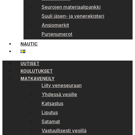
Seurojen materiaalipankki
Suuli jäsen- ja venerekisteri
Ansiomerkit
Purjenumerot
NAUTIC
UUTISET
KOULUTUKSET
MATKAVENEILY
Liity veneseuraan
Yhdessä vesille
Katsastus
Liputus
Satamat
Vastuullisesti vesillä