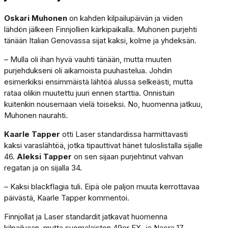
Oskari Muhonen
on kahden kilpailupäivän ja viiden
lähdön jälkeen Finnjollien kärkipaikalla. Muhonen purjehti
tänään Italian Genovassa sijat kaksi, kolme ja yhdeksän.
– Mulla oli ihan hyvä vauhti tänään, mutta muuten
purjehdukseni oli aikamoista puuhastelua. Johdin
esimerkiksi ensimmäistä lähtöä alussa selkeästi, mutta
rataa olikin muutettu juuri ennen starttia. Onnistuin
kuitenkin nousemaan vielä toiseksi. No, huomenna jatkuu,
Muhonen naurahti.
Kaarle Tapper
otti Laser standardissa harmittavasti
kaksi varaslähtöä, jotka tipauttivat hänet tuloslistalla sijalle
46.
Aleksi Tapper
on sen sijaan purjehtinut vahvan
regatan ja on sijalla 34.
– Kaksi blackflagia tuli. Eipä ole paljon muuta kerrottavaa
päivästä, Kaarle Tapper kommentoi.
Finnjollat ja Laser standardit jatkavat huomenna
kilpailuaan, mutta suomalaisten 49er FX- ja Nacra 17 -