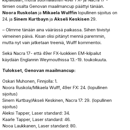
tiimien osalta Genovan maailmancup päättyi tänään.
Noora Ruskolan
ja
Mikaela Wulffin
lopullinen sijoitus on
24. ja
Sinem Kurtbayn
ja
Akseli Keskisen
29.
– Olimme tänään aina väärässä paikassa. Siihen tiivistyi
viimeinen päivä. Kisan olisi pitänyt mennä paremmin,
mutta nyt vain jatketaan treeniä, Wulff kommentoi.
Sekä Nacra 17- että 49er FX-luokkien EM-kilpailut
käydään Englannin Weymouthissa 13.-19. toukokuuta.
Tulokset, Genovan maailmancup:
Oskari Muhonen, Finnjolla: 1.
Noora Ruskola/Mikaela Wulff, 49er FX: 24. (lopullinen
sijoitus)
Sinem Kurtbay/Akseli Keskinen, Nacra 17: 29. (lopullinen
sijoitus)
Aleksi Tapper, Laser standard: 34.
Kaarle Tapper, Laser standard: 46.
Nooa Laukkanen, Laser standard: 80.