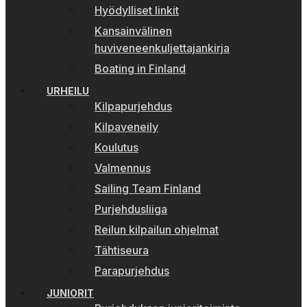
Hyödylliset linkit
Kansainvälinen
huviveneenkuljettajankirja
Boating in Finland
URHEILU
Kilpapurjehdus
Kilpaveneily
Koulutus
Valmennus
Sailing Team Finland
Purjehdusliiga
Reilun kilpailun ohjelmat
Tähtiseura
Parapurjehdus
JUNIORIT