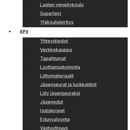
Lasten veneilykoulu
Superleiri
Yläkoululeiritys
SPV
Yhteystiedot
Verkkokauppa
Tapahtumat
Luottamustoiminta
Liittomateriaalit
Jäsenseurat ja luokkaliitot
Liity jäsenseuraksi
Jäsenedut
Uutiskirjeet
Edunvalvonta
Vastuullisuus