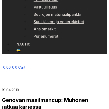
Vastuullisuus
Seurojen materiaalipankki
Suuli jäsen- ja venerekisteri
Ansiomerkit
Purjenumerot
NAUTIC
0,00
€
0
Cart
19.04.2019
Genovan maailmancup: Muhonen
jatkaa kärjessä