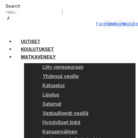
Search
Facebook
Instagram
Youtub
UUTISET
KOULUTUKSET
MATKAVENEILY
Liity veneseuraan
Yhdessä vesille
Katsastus
Liputus
Satamat
Vastuullisesti vesillä
Hyödylliset linkit
Kansainvälinen