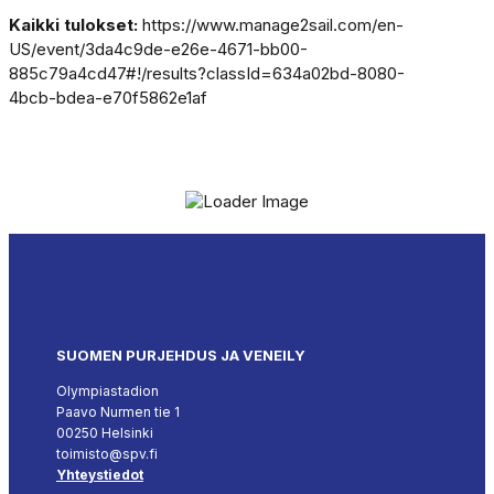
Kaikki tulokset:
https://www.manage2sail.com/en-
US/event/3da4c9de-e26e-4671-bb00-
885c79a4cd47#!/results?classId=634a02bd-8080-
4bcb-bdea-e70f5862e1af
SUOMEN PURJEHDUS JA VENEILY
Olympiastadion
Paavo Nurmen tie 1
00250 Helsinki
toimisto@spv.fi
Yhteystiedot