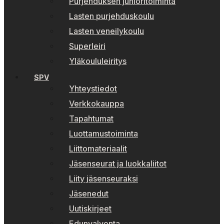
Purjehduksen junioritoiminta
Lasten purjehduskoulu
Lasten veneilykoulu
Superleiri
Yläkoululeiritys
SPV
Yhteystiedot
Verkkokauppa
Tapahtumat
Luottamustoiminta
Liittomateriaalit
Jäsenseurat ja luokkaliitot
Liity jäsenseuraksi
Jäsenedut
Uutiskirjeet
Edunvalvonta