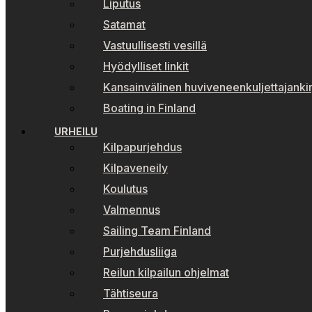
Liputus
Satamat
Vastuullisesti vesillä
Hyödylliset linkit
Kansainvälinen huviveneenkuljettajankir
Boating in Finland
URHEILU
Kilpapurjehdus
Kilpaveneily
Koulutus
Valmennus
Sailing Team Finland
Purjehdusliiga
Reilun kilpailun ohjelmat
Tähtiseura