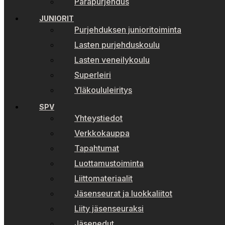
Parapurjehdus
JUNIORIT
Purjehduksen junioritoiminta
Lasten purjehduskoulu
Lasten veneilykoulu
Superleiri
Yläkoululeiritys
SPV
Yhteystiedot
Verkkokauppa
Tapahtumat
Luottamustoiminta
Liittomateriaalit
Jäsenseurat ja luokkaliitot
Liity jäsenseuraksi
Jäsenedut