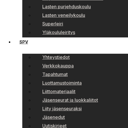
Lasten purjehduskoulu
Lasten veneilykoulu
Superleiri
Yläkoululeiritys
SPV
Yhteystiedot
Verkkokauppa
Tapahtumat
Luottamustoiminta
Liittomateriaalit
Jäsenseurat ja luokkaliitot
Liity jäsenseuraksi
Jäsenedut
Uutiskirjeet