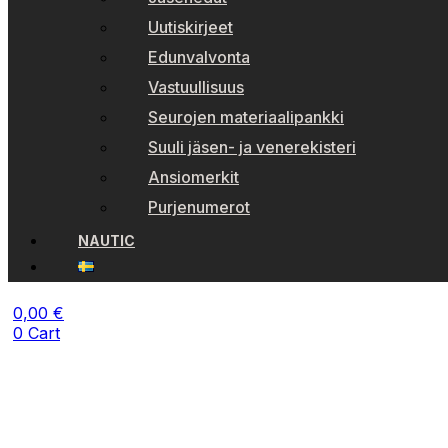
Uutiskirjeet
Edunvalvonta
Vastuullisuus
Seurojen materiaalipankki
Suuli jäsen- ja venerekisteri
Ansiomerkit
Purjenumerot
NAUTIC
0,00
€
0
Cart