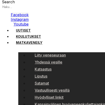
Search
Facebook
Instagram
Youtube
UUTISET
KOULUTUKSET
MATKAVENEILY
Liity veneseuraan
Yhdessä vesille
Katsastus
Liputus
Satamat
Vastuullisesti vesillä
Hyödylliset linkit
Kansainvälinen huviveneenkuljettajankir