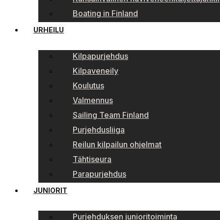
Boating in Finland
URHEILU
Kilpapurjehdus
Kilpaveneily
Koulutus
Valmennus
Sailing Team Finland
Purjehdusliiga
Reilun kilpailun ohjelmat
Tähtiseura
Parapurjehdus
JUNIORIT
Purjehduksen junioritoiminta