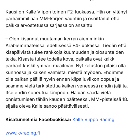
Kausi on Kalle Viipon toinen F2-luokassa. Hän on yltänyt
parhaimmillaan MM-kärjen vauhtiin ja osoittanut että
paikka arvostetussa sarjassa on ansaittu.
– Olen kisannut muutaman kerran aiemminkin
Arabiemiraateissa, edellisessä F4-luokassa. Tiedän että
kisapäivistä tulee rankkoja kuumuuden ja olosuhteiden
takia. Kisasta tulee todella kova, paikalla ovat kaikki
parhaat kuskit ympäri maailman. Nyt kaluston pitäisi olla
kunnossa ja kaiken valmista, miestä myöden. Ehdimme
olla paikan päällä hyvin ennen kilpailuviikonloppua ja
saamme vielä tarkistettua kaiken veneessä rahdin jäljiltä.
Itse ehdin sopeutua lämpöön. Haluan saada vielä
onnistumisen tähän kauden päätteeksi, MM-pisteissä 18.
sijalla oleva Kalle sanoo päättäväisesti.
Kisatunnelmia Facebookissa:
Kalle Viippo Racing
www.kvracing.fi