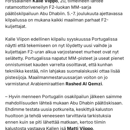
Forssalainen
Kalle Viippo
, 20, tiimeineen lähtee
ratamoottoriveneilyn F2-luokan MM-sarja
päätöskilpailuun Abu Dhabiin. 5.-7. joulukuuta ajettavassa
kilpailussa on mukana kaikki maailman parhaat F2-
kuljettajat.
Kalle Viipon edellinen kilpailu syyskuussa Portugalissa
näytti että tekemiseen on nyt löydetty uusi vaihde ja
kuljettajan F2-uran alkua varjostaneet murheet ovat nyt
selätetty. Portugalissa napatut MM-pisteet ja useat pienet
onnistumiset kauden varrelta osoittavat, että kunhan
tekniikka kestää, niin lahjakas suomalaiskuski ottaa lisää
pistesijoja. Maailmanmestaruussarjan voiton on jo
varmistanut Arabiemiraattien
Rashed Al Qemzi
.
– Hyvin menneen Portugalin osakilpailun jälkeen saimme
mahdollisuuden lähteä mukaan Abu Dhabin päätöskisaan.
Ehdimme testata uusia potkureita, keskittyä kaluston
huoltoon ja tehdä veneeseen tarvittavia tarkistuksia
ennen kuin se piti lähettää matkaan, kertoo tiimin
kalustosta vastaava Kallen isä
Matti Viippo
.