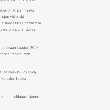
lpailut. Jo perinteeksi
lujen välisestä
ja saada uusia harrastajia
 tulee olla purjehduksen
järjestämään kauden 2019
nnissa, tapahtuman
tä (esimerkiksi RS Feva,
 Kaluston lisäksi
ittakaa halukkuudestanne