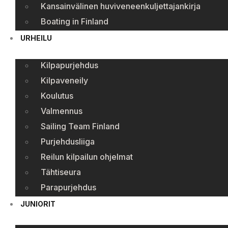
Kansainvälinen huviveneenkuljettajankirja
Boating in Finland
URHEILU
Kilpapurjehdus
Kilpaveneily
Koulutus
Valmennus
Sailing Team Finland
Purjehdusliiga
Reilun kilpailun ohjelmat
Tähtiseura
Parapurjehdus
JUNIORIT