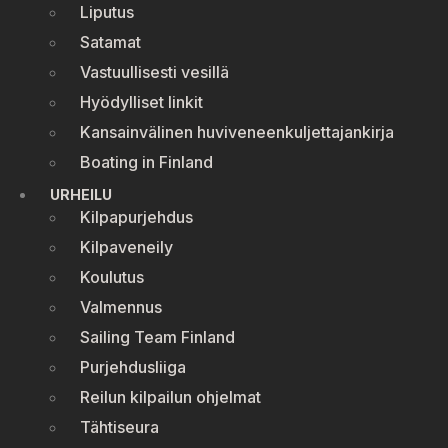
Liputus
Satamat
Vastuullisesti vesillä
Hyödylliset linkit
Kansainvälinen huviveneenkuljettajankirja
Boating in Finland
URHEILU
Kilpapurjehdus
Kilpaveneily
Koulutus
Valmennus
Sailing Team Finland
Purjehdusliiga
Reilun kilpailun ohjelmat
Tähtiseura