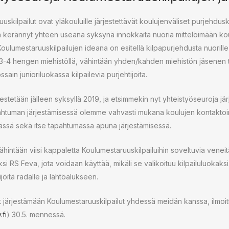
kilpailut ovat yläkouluille järjestettävät koulujenväliset purjehduski
kerännyt yhteen useana syksynä innokkaita nuoria mittelöimään kou
ulumestaruuskilpailujen ideana on esitellä kilpapurjehdusta nuorille 
taan 3-4 hengen miehistöllä, vähintään yhden/kahden miehistön jäsenen
ssain junioriluokassa kilpailevia purjehtijoita.
rjestetään jälleen syksyllä 2019, ja etsimmekin nyt yhteistyöseuroja 
ahtuman järjestämisessä olemme vahvasti mukana koulujen kontaktoi
nässä sekä itse tapahtumassa apuna järjestämisessä.
vähintään viisi kappaletta Koulumestaruuskilpailuihin soveltuvia venei
si RS Feva, jota voidaan käyttää, mikäli se valikoituu kilpailuluokaksi.
jöitä radalle ja lähtöalukseen.
t järjestämään Koulumestaruuskilpailut yhdessä meidän kanssa, ilmo
.fi
) 30.5. mennessä.