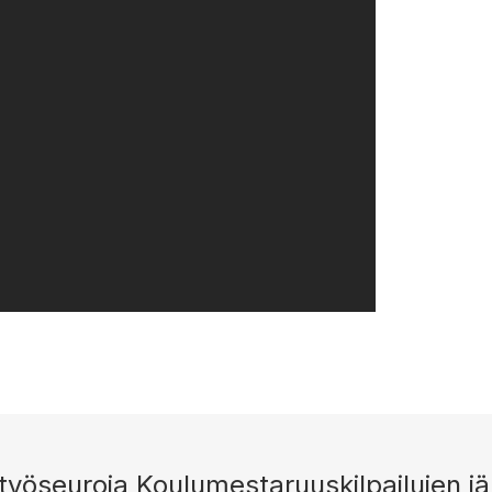
työseuroja Koulumestaruuskilpailujen j