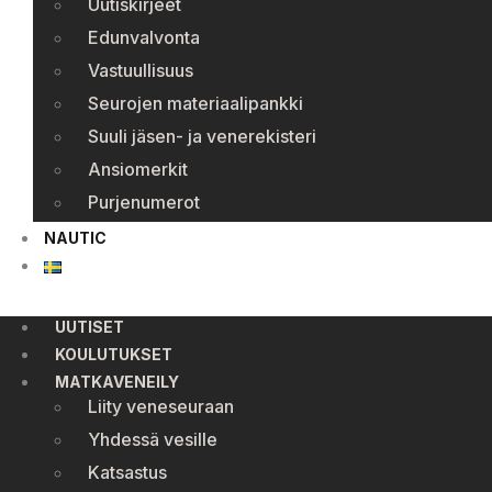
Uutiskirjeet
Edunvalvonta
Vastuullisuus
Seurojen materiaalipankki
Suuli jäsen- ja venerekisteri
Ansiomerkit
Purjenumerot
NAUTIC
UUTISET
KOULUTUKSET
MATKAVENEILY
Liity veneseuraan
Yhdessä vesille
Katsastus