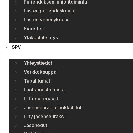
Purjehduksen junioritoiminta
Lasten purjehduskoulu
Lasten veneilykoulu
Superleiri
Yläkoululeiritys
SPV
Yhteystiedot
Verkkokauppa
Tapahtumat
Luottamustoiminta
Liittomateriaalit
Jäsenseurat ja luokkaliitot
Liity jäsenseuraksi
Jäsenedut