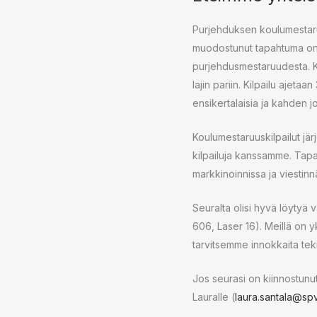
Purjehduksen koulumestaruus
muodostunut tapahtuma on 
purjehdusmestaruudesta. Ko
lajin pariin. Kilpailu aje
ensikertalaisia ja kahden jo
Koulumestaruuskilpailut jä
kilpailuja kanssamme. Tap
markkinoinnissa ja viestin
Seuralta olisi hyvä löytyä 
606, Laser 16). Meillä on yk
tarvitsemme innokkaita teki
Jos seurasi on kiinnostunu
Lauralle (
laura.santala@spv