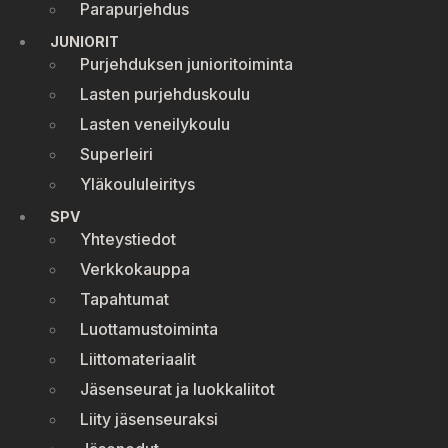
Parapurjehdus
JUNIORIT
Purjehduksen junioritoiminta
Lasten purjehduskoulu
Lasten veneilykoulu
Superleiri
Yläkoululeiritys
SPV
Yhteystiedot
Verkkokauppa
Tapahtumat
Luottamustoiminta
Liittomateriaalit
Jäsenseurat ja luokkaliitot
Liity jäsenseuraksi