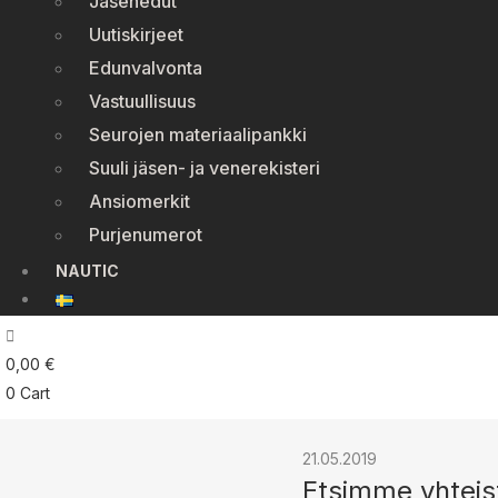
Jäsenedut
Uutiskirjeet
Edunvalvonta
Vastuullisuus
Seurojen materiaalipankki
Suuli jäsen- ja venerekisteri
Ansiomerkit
Purjenumerot
NAUTIC
0,00
€
0
Cart
21.05.2019
Etsimme yhteis