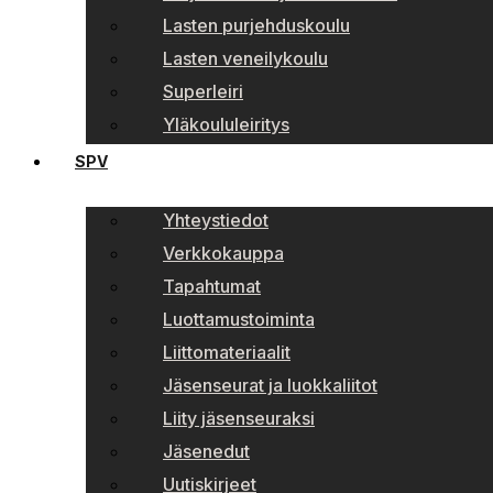
Lasten purjehduskoulu
Lasten veneilykoulu
Superleiri
Yläkoululeiritys
SPV
Yhteystiedot
Verkkokauppa
Tapahtumat
Luottamustoiminta
Liittomateriaalit
Jäsenseurat ja luokkaliitot
Liity jäsenseuraksi
Jäsenedut
Uutiskirjeet