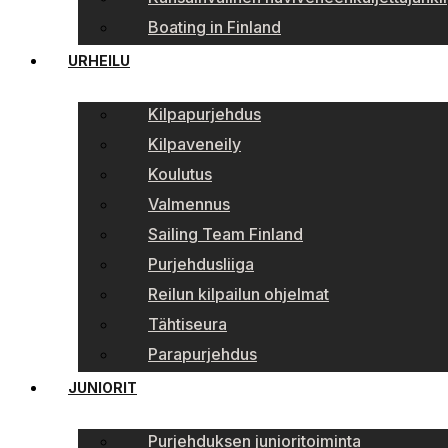
Boating in Finland
URHEILU
Kilpapurjehdus
Kilpaveneily
Koulutus
Valmennus
Sailing Team Finland
Purjehdusliiga
Reilun kilpailun ohjelmat
Tähtiseura
Parapurjehdus
JUNIORIT
Purjehduksen junioritoiminta