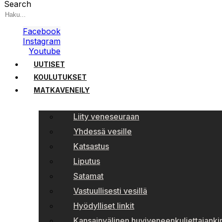
Search
Facebook
Instagram
Youtube
UUTISET
KOULUTUKSET
MATKAVENEILY
Liity veneseuraan
Yhdessä vesille
Katsastus
Liputus
Satamat
Vastuullisesti vesillä
Hyödylliset linkit
Kansainvälinen huviveneenkuljettajankir