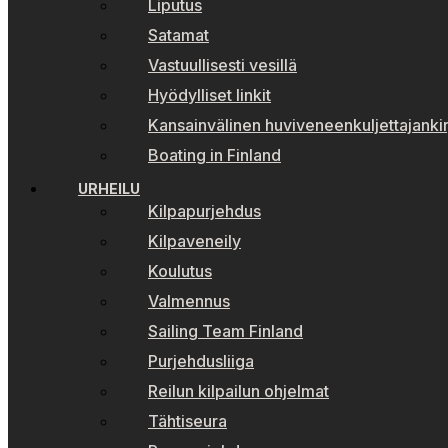
Liputus
Satamat
Vastuullisesti vesillä
Hyödylliset linkit
Kansainvälinen huviveneenkuljettajankir
Boating in Finland
URHEILU
Kilpapurjehdus
Kilpaveneily
Koulutus
Valmennus
Sailing Team Finland
Purjehdusliiga
Reilun kilpailun ohjelmat
Tähtiseura