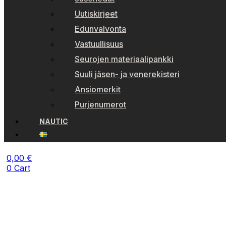
Uutiskirjeet
Edunvalvonta
Vastuullisuus
Seurojen materiaalipankki
Suuli jäsen- ja venerekisteri
Ansiomerkit
Purjenumerot
NAUTIC
0,00
€
0
Cart