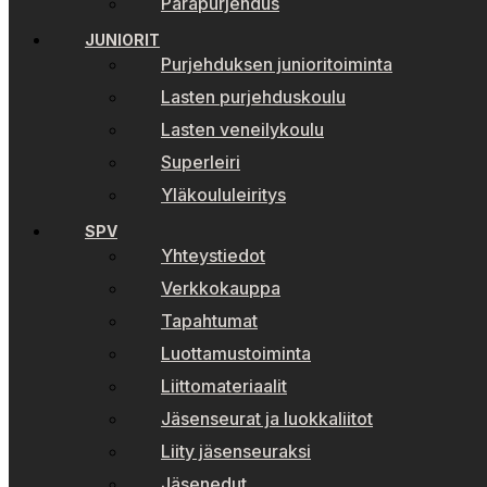
Parapurjehdus
JUNIORIT
Purjehduksen junioritoiminta
Lasten purjehduskoulu
Lasten veneilykoulu
Superleiri
Yläkoululeiritys
SPV
Yhteystiedot
Verkkokauppa
Tapahtumat
Luottamustoiminta
Liittomateriaalit
Jäsenseurat ja luokkaliitot
Liity jäsenseuraksi
Jäsenedut