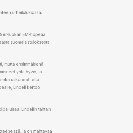
inteen urheilulukiossa.
 29er-luokan EM-hopeaa
haasta suomalaistuloksesta
sti, mutta ensimmäisenä
oimineet yhtä hyvin, ja
mmekä uskoneet, että
ealle, Lindell kertoo
pailuissa. Lindellin tähtäin
utreeneissä, ja on mahtavaa