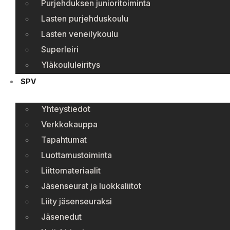
Purjehduksen junioritoiminta
Lasten purjehduskoulu
Lasten veneilykoulu
Superleiri
Yläkoululeiritys
SPV
Yhteystiedot
Verkkokauppa
Tapahtumat
Luottamustoiminta
Liittomateriaalit
Jäsenseurat ja luokkaliitot
Liity jäsenseuraksi
Jäsenedut