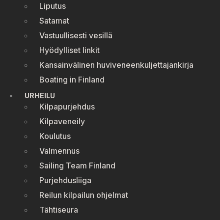
Liputus
Satamat
Vastuullisesti vesillä
Hyödylliset linkit
Kansainvälinen huviveneenkuljettajankirja
Boating in Finland
URHEILU
Kilpapurjehdus
Kilpaveneily
Koulutus
Valmennus
Sailing Team Finland
Purjehdusliiga
Reilun kilpailun ohjelmat
Tähtiseura