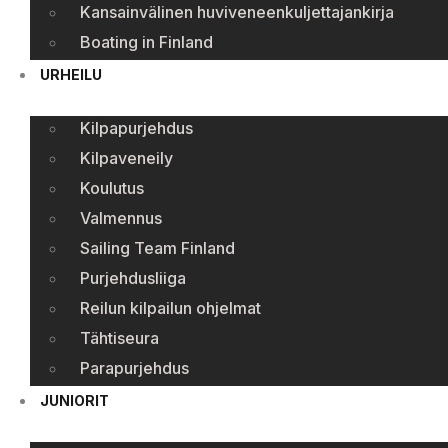
Kansainvälinen huviveneenkuljettajankirja
Boating in Finland
URHEILU
Kilpapurjehdus
Kilpaveneily
Koulutus
Valmennus
Sailing Team Finland
Purjehdusliiga
Reilun kilpailun ohjelmat
Tähtiseura
Parapurjehdus
JUNIORIT