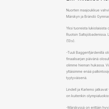
Nuorten maajoukkue vahvistui
Märskyn ja Brändö Gymnasi
Yksi tuoreista lukiolaisista
Ruotsin Saltsjöbadenissa. 
(13:s).
-Tuuli Baggenfjärdenillä o
finaalisarjan päivänä olosuh
olimme hieman hukassa. Vi
yltäisimme enää palkintosi
tyytyväisenä.
Lindell ja Karlemo jatkavat 
on kuitenkin olympialuokis
-Märskyssä on erittäin hyv