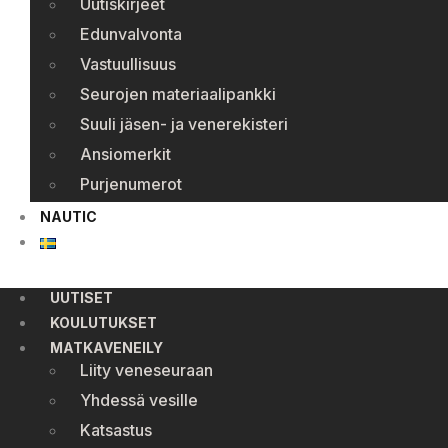
Uutiskirjeet
Edunvalvonta
Vastuullisuus
Seurojen materiaalipankki
Suuli jäsen- ja venerekisteri
Ansiomerkit
Purjenumerot
NAUTIC
UUTISET
KOULUTUKSET
MATKAVENEILY
Liity veneseuraan
Yhdessä vesille
Katsastus