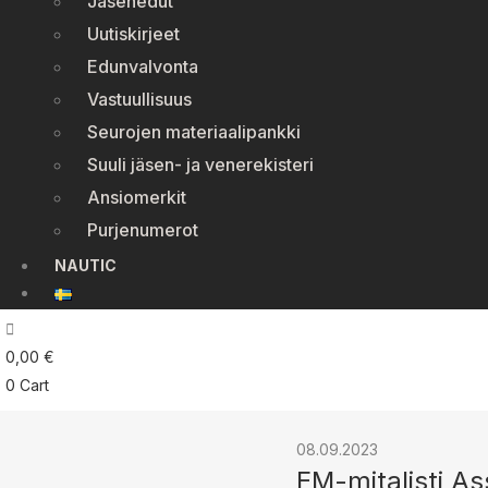
Jäsenedut
Uutiskirjeet
Edunvalvonta
Vastuullisuus
Seurojen materiaalipankki
Suuli jäsen- ja venerekisteri
Ansiomerkit
Purjenumerot
NAUTIC
0,00
€
0
Cart
08.09.2023
EM-mitalisti A