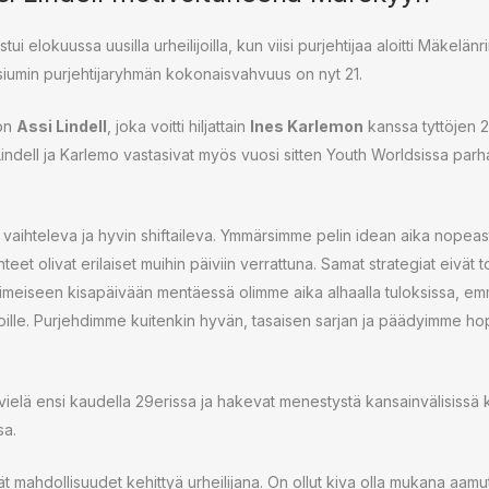
 elokuussa uusilla urheilijoilla, kun viisi purjehtijaa aloitti Mäkelänr
umin purjehtijaryhmän kokonaisvahvuus on nyt 21.
 on
Assi Lindell
, joka voitti hiljattain
Ines Karlemon
kanssa tyttöjen
Lindell ja Karlemo vastasivat myös vuosi sitten Youth Worldsissa par
li vaihteleva ja hyvin shiftaileva. Ymmärsimme pelin idean aika nopea
teet olivat erilaiset muihin päiviin verrattuna. Samat strategiat eivät t
imeiseen kisapäivään mentäessä olimme aika alhaalla tuloksissa, e
joille. Purjehdimme kuitenkin hyvän, tasaisen sarjan ja päädyimme hop
vielä ensi kaudella 29erissa ja hakevat menestystä kansainvälisissä kil
sa.
ät mahdollisuudet kehittyä urheilijana. On ollut kiva olla mukana aam