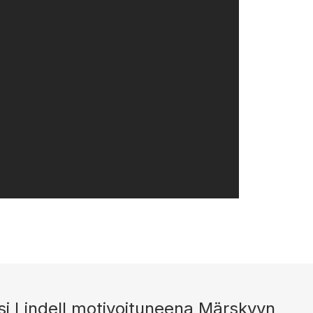
ssi Lindell motivoituneena Märskyyn