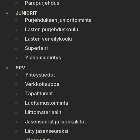
Parapurjehdus
JUNIORIT
Purjehduksen junioritoiminta
Lasten purjehduskoulu
Lasten veneilykoulu
Superleiri
Yläkoululeiritys
SPV
Yhteystiedot
Verkkokauppa
Tapahtumat
Luottamustoiminta
Liittomateriaalit
Jäsenseurat ja luokkaliitot
Liity jäsenseuraksi