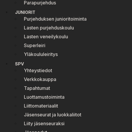
Parapurjehdus
JUNIORIT
Purjehduksen junioritoiminta
Lasten purjehduskoulu
Lasten veneilykoulu
Superleiri
Yläkoululeiritys
SPV
Yhteystiedot
Verkkokauppa
Tapahtumat
Luottamustoiminta
Liittomateriaalit
Jäsenseurat ja luokkaliitot
Liity jäsenseuraksi