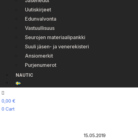
Jäsenedut
Uutiskirjeet
Edunvalvonta
Vastuullisuus
Seurojen materiaalipankki
Suuli jäsen- ja venerekisteri
Ansiomerkit
Purjenumerot
NAUTIC
0,00
€
0
Cart
15.05.2019