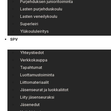
Purjehduksen junioritoiminta
Lasten purjehduskoulu
Lasten veneilykoulu
Superleiri
Yläkoululeiritys
SPV
Yhteystiedot
Verkkokauppa
Tapahtumat
Luottamustoiminta
Liittomateriaalit
Jäsenseurat ja luokkaliitot
Liity jäsenseuraksi
Jäsenedut