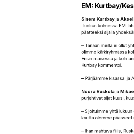
EM: Kurtbay/Kes
Sinem Kurtbay
ja
Aksel
-luokan kolmessa EM-lähdö
päätteeksi sijalla yhdeksä
– Tänään meillä ei ollut y
olimme kärkiryhmässä koko
Ensimmäisessä ja kolmann
Kurtbay kommentoi.
– Pärjäämme kisassa, ja Akse
Noora Ruskola
ja
Mikae
purjehtivat sijat kuusi, kuus
– Sijoituimme yhtä lukuun 
kautta olemme päässeet n
– Ihan mahtava fiilis, Rusko