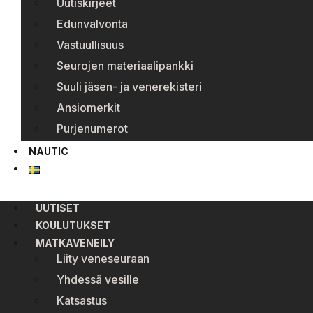
Uutiskirjeet
Edunvalvonta
Vastuullisuus
Seurojen materiaalipankki
Suuli jäsen- ja venerekisteri
Ansiomerkit
Purjenumerot
NAUTIC
UUTISET
KOULUTUKSET
MATKAVENEILY
Liity veneseuraan
Yhdessä vesille
Katsastus