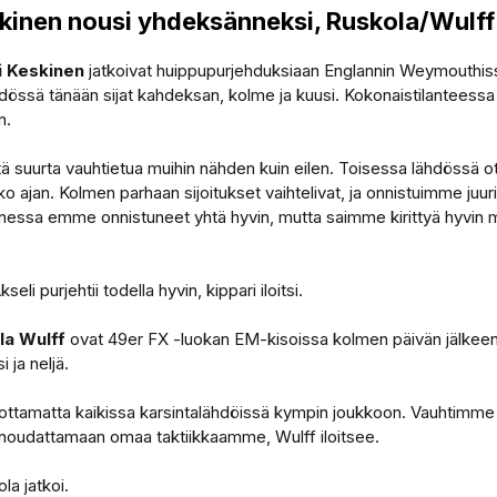
kinen nousi yhdeksänneksi, Ruskola/Wul
i Keskinen
jatkoivat huippupurjehduksiaan Englannin Weymouthiss
ssä tänään sijat kahdeksan, kolme ja kuusi. Kokonaistilanteessa 
n.
htä suurta vauhtietua muihin nähden kuin eilen. Toisessa lähdössä o
 ajan. Kolmen parhaan sijoitukset vaihtelivat, ja onnistuimme juur
essa emme onnistuneet yhtä hyvin, mutta saimme kirittyä hyvin my
li purjehtii todella hyvin, kippari iloitsi.
la Wulff
ovat 49er FX -luokan EM-kisoissa kolmen päivän jälkeen
i ja neljä.
ottamatta kaikissa karsintalähdöissä kympin joukkoon. Vauhtimme on
oudattamaan omaa taktiikkaamme, Wulff iloitsee.
la jatkoi.