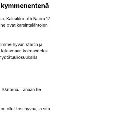
ff kymmenentenä
a. Kaksikko otti Nacra 17
he ovat karsintalähtöjen
timme hyvän startin ja
i kiilaamaan kolmanneksi.
ötätuuliosuuksilla,
 10:ntenä. Tänään he
 ollut tosi hyvää, ja sitä