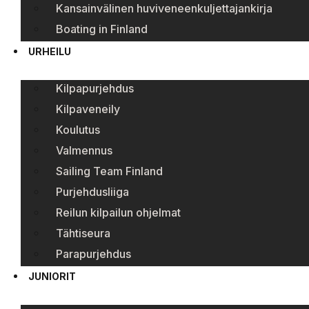
Kansainvälinen huviveneenkuljettajankirja
Boating in Finland
URHEILU
Kilpapurjehdus
Kilpaveneily
Koulutus
Valmennus
Sailing Team Finland
Purjehdusliiga
Reilun kilpailun ohjelmat
Tähtiseura
Parapurjehdus
JUNIORIT