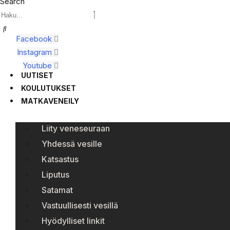
Search
Facebook
Instagram
Youtube
UUTISET
KOULUTUKSET
MATKAVENEILY
Liity veneseuraan
Yhdessä vesille
Katsastus
Liputus
Satamat
Vastuullisesti vesillä
Hyödylliset linkit