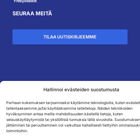
Yhteystiedot
SEURAA MEITÄ
TILAA UUTISKIRJEEMME
``
Hallinnoi evästeiden suostumusta
Parhaan kokemuksen tarjoamiseksi käytämme teknologioita, kuten evästeit
tallentaaksemme ja/tai käyttääksemme laitetietoja. Näiden tekniikoiden
hyväksyminen antaa meille mahdollisuuden käsitellä tietoja, kuten
selauskäyttäytymistä tai yksilöllisiä tunnuksia tällä sivustolla. Suostumukse
jättäminen tai peruuttaminen voi vaikuttaa haitallisesti tiettyihin ominaisuuks
toimintoihin.