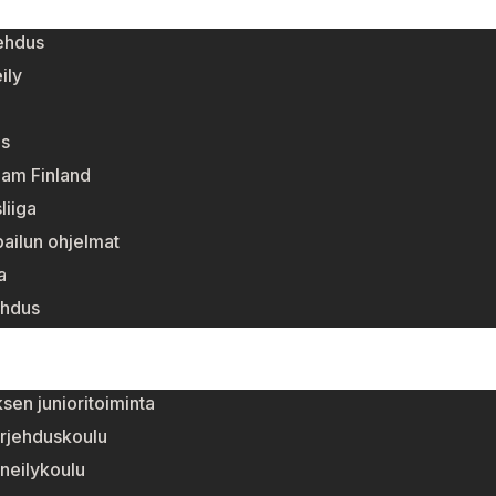
ehdus
ily
s
eam Finland
liiga
pailun ohjelmat
a
ehdus
sen junioritoiminta
rjehduskoulu
neilykoulu