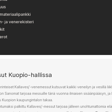
suus
materiaalipankki
n- ja venerekisteri
kit
erot
ut Kuopio-hallissa
erinteiset
Kallavesj’-venemessut
kutsuvat kaikki veneilyn ja vesillä l
von Sanomat tarjoaa messuille tänä vuonna ilmaisen si­sään­pää­syn, ja k
us Kuopion kau­pun­gin­ta­lon takaa.
tu­mak­si palkittu Kallavesj’-messut tarjoaa jälleen unoh­tu­mat­to­mia el