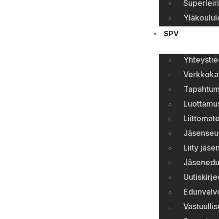
Superleiri
Yläkoulule
SPV
Yhteystie
Verkkok
Tapahtum
Luottamu
Liittomate
Jäsenseura
Liity jäse
Jäsenedu
Uutiskirje
Edunvalv
Vastuulli