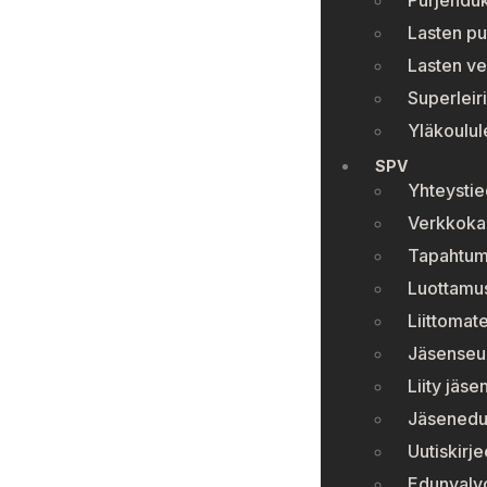
Purjehduk
Lasten pu
Lasten ve
Superleiri
Yläkoulule
SPV
Yhteystie
Verkkok
Tapahtum
Luottamu
Liittomate
Jäsenseura
Liity jäse
Jäsenedu
Uutiskirje
Edunvalv