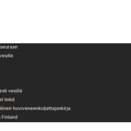
eseuraan
esille
esti vesillä
t linkit
linen huviveneenkuljettajankirja
n Finland