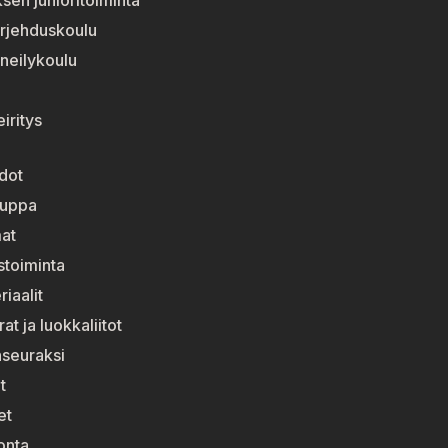
sen junioritoiminta
rjehduskoulu
neilykoulu
iritys
dot
auppa
at
stoiminta
riaalit
t ja luokkaliitot
nseuraksi
t
et
onta