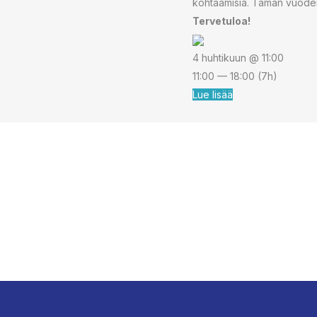
kohtaamisia. Tämän vuod
Tervetuloa!
4 huhtikuun @ 11:00
11:00 — 18:00
(7h)
Lue lisää