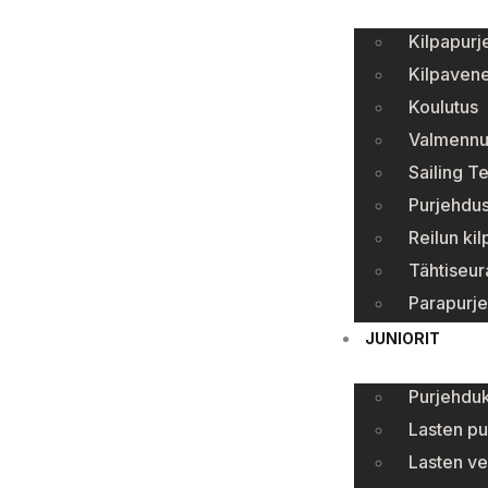
Kilpapurj
Kilpavene
Koulutus
Valmennu
Sailing T
Purjehdus
Reilun kil
Tähtiseur
Parapurj
JUNIORIT
Purjehduk
Lasten pu
Lasten ve