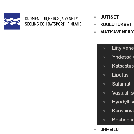
UUTISET
KOULUTUKSET
MATKAVENEILY
Liity ven
Yhdessä v
Katsastus
Liputus
Satamat
Vastuullis
Hyödyllise
Kansainvä
Boating i
URHEILU