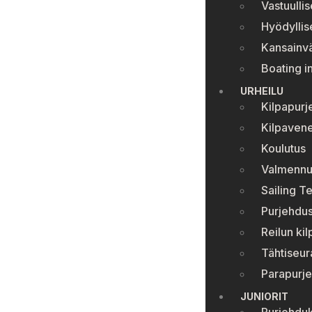
Vastuullis
Hyödyllise
Kansainvä
Boating i
URHEILU
Kilpapurj
Kilpavene
Koulutus
Valmennu
Sailing T
Purjehdus
Reilun kil
Tähtiseur
Parapurj
JUNIORIT