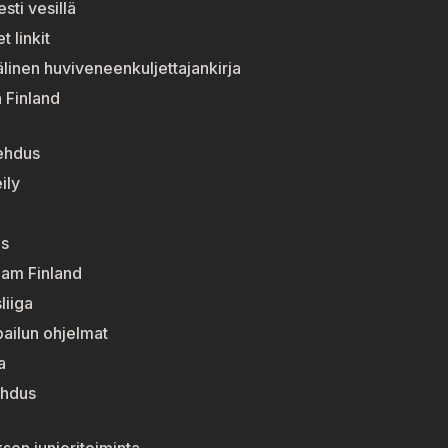
esti vesillä
t linkit
linen huviveneenkuljettajankirja
n Finland
ehdus
ily
s
eam Finland
liiga
pailun ohjelmat
a
ehdus