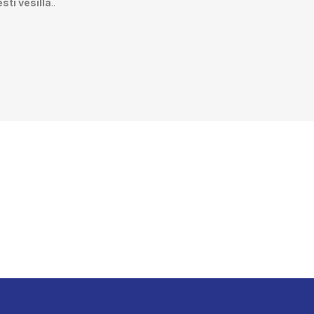
ses­ti vesillä
..