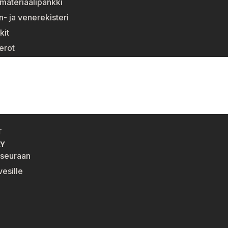
materiaalipankki
n- ja venerekisteri
kit
erot
T
LY
eseuraan
esille