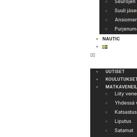
Seurojen 
Suuli jäse
Ansiomer
Purjenum
NAUTIC
UUTISET
KOULUTUKSE
MATKAVENEI
Liity ven
Yhdessä v
Katsastus
Liputus
Satamat