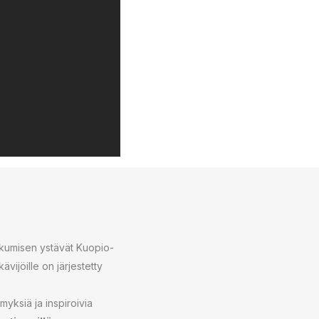
iikkumisen ystävät Kuopio-
ävijöille on järjestetty
ämyksiä ja inspiroivia