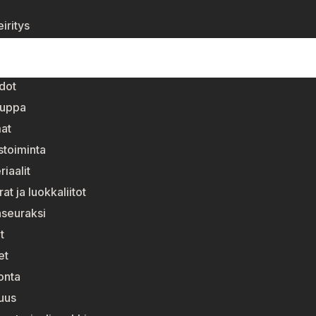
iritys
dot
auppa
at
stoiminta
riaalit
t ja luokkaliitot
nseuraksi
t
et
onta
suus