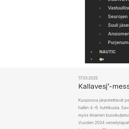
Vastuulli
Seurojen 
Suuli jäse
Ansiomer
Purjenum
NAUTIC
17.03.2025
Kallavesj’-mess
Kuopiossa jär­jes­tet­tä­vät p
halliin 4.–6. huhtikuuta. Sa
myös ilmainen bus­si­kul­je­t
Vuoden 2024 ve­nei­ly­ta­pah­