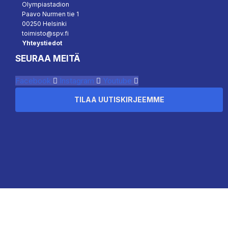
Olympiastadion
Paavo Nurmen tie 1
00250 Helsinki
toimisto@spv.fi
Yhteystiedot
SEURAA MEITÄ
Facebook
Instagram
Youtube
TILAA UUTISKIRJEEMME
``