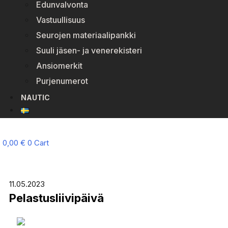
Edunvalvonta
Vastuullisuus
Seurojen materiaalipankki
Suuli jäsen- ja venerekisteri
Ansiomerkit
Purjenumerot
NAUTIC
0,00
€
0
Cart
11.05.2023
Pelastusliivipäivä