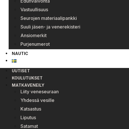
Edunvalvonta
Vastuullisuus
Seurojen materiaalipankki
Suuli jäsen- ja venerekisteri
Ansiomerkit
Purjenumerot
NAUTIC
UUTISET
KOULUTUKSET
MATKAVENEILY
Liity veneseuraan
Yhdessä vesille
Katsastus
Liputus
Satamat