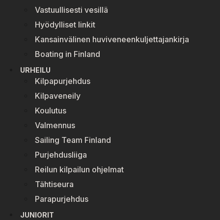
Vastuullisesti vesillä
Hyödylliset linkit
Kansainvälinen huviveneenkuljettajankirja
Boating in Finland
URHEILU
Kilpapurjehdus
Kilpaveneily
Koulutus
Valmennus
Sailing Team Finland
Purjehdusliiga
Reilun kilpailun ohjelmat
Tähtiseura
Parapurjehdus
JUNIORIT