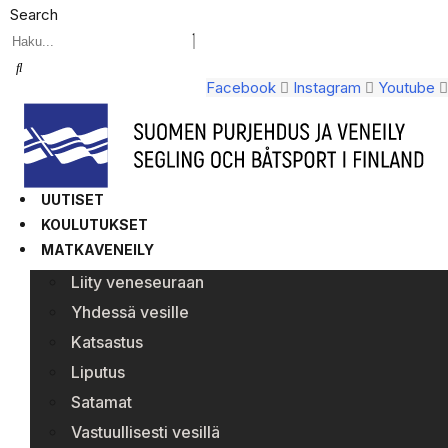
Search
Facebook
Instagram
Youtube
UUTISET
KOULUTUKSET
MATKAVENEILY
Liity veneseuraan
Yhdessä vesille
Katsastus
Liputus
Satamat
Vastuullisesti vesillä