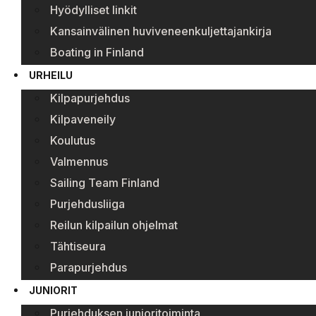
Hyödylliset linkit
Kansainvälinen huviveneenkuljettajankirja
Boating in Finland
URHEILU
Kilpapurjehdus
Kilpaveneily
Koulutus
Valmennus
Sailing Team Finland
Purjehdusliiga
Reilun kilpailun ohjelmat
Tähtiseura
Parapurjehdus
JUNIORIT
Purjehduksen junioritoiminta