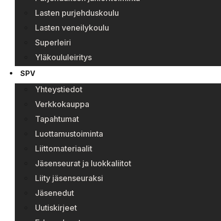
Lasten purjehduskoulu
Lasten veneilykoulu
Superleiri
Yläkoululeiritys
SPV
Yhteystiedot
Verkkokauppa
Tapahtumat
Luottamustoiminta
Liittomateriaalit
Jäsenseurat ja luokkaliitot
Liity jäsenseuraksi
Jäsenedut
Uutiskirjeet