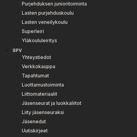
Purjehduksen junioritoiminta
Lasten purjehduskoulu
Lasten veneilykoulu
Superleiri
Yläkoululeiritys
SPV
Yhteystiedot
Verkkokauppa
Tapahtumat
Luottamustoiminta
Liittomateriaalit
Jäsenseurat ja luokkaliitot
Liity jäsenseuraksi
Jäsenedut
Uutiskirjeet