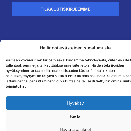
TILAA UUTISKIRJEEMME
``
Hallinnoi evästeiden suostumusta
Parhaan kokemuksen tarjoamiseksi käytämme teknologioita, kuten evästeit
tallentaaksemme ja/tai käyttääksemme laitetietoja. Näiden tekniikoiden
hyväksyminen antaa meille mahdollisuuden käsitellä tietoja, kuten
selauskäyttäytymistä tai yksilöllisiä tunnuksia tällä sivustolla. Suostumukse
jättäminen tai peruuttaminen voi vaikuttaa haitallisesti tiettyihin ominaisuuks
toimintoihin.
Hyväksy
Kiellä
Näytä asetukset