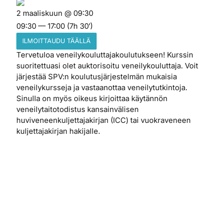
2 maaliskuun @ 09:30
09:30 — 17:00
(7h 30′)
ILMOITTAUDU TÄÄLLÄ
Tervetuloa veneilykouluttajakoulutukseen! Kurssin
suoritettuasi olet auktorisoitu veneilykouluttaja. Voit
järjestää SPV:n koulutusjärjestelmän mukaisia
veneilykursseja ja vastaanottaa veneilytutkintoja.
Sinulla on myös oikeus kirjoittaa käytännön
veneilytaitotodistus kansainvälisen
huviveneenkuljettajakirjan (ICC) tai vuokraveneen
kuljettajakirjan hakijalle.