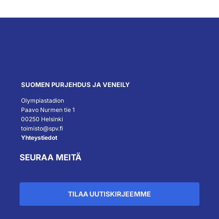
SUOMEN PURJEHDUS JA VENEILY
Olympiastadion
Paavo Nurmen tie 1
00250 Helsinki
toimisto@spv.fi
Yhteystiedot
SEURAA MEITÄ
TILAA UUTISKIRJEEMME