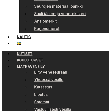
Seurojen materiaalipankki
Suuli jäsen- ja venerekisteri
Ansiomerkit
Purjenumerot
NAUTIC
UUTISET
KOULUTUKSET
MATKAVENEILY
Liity veneseuraan
Yhdessä vesille
Katsastus
Liputus
Satamat
Vastuullisesti vesillä