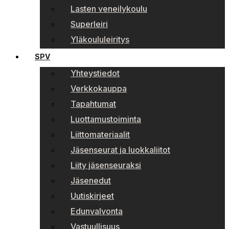
Lasten veneilykoulu
Superleiri
Yläkoululeiritys
SPV
Yhteystiedot
Verkkokauppa
Tapahtumat
Luottamustoiminta
Liittomateriaalit
Jäsenseurat ja luokkaliitot
Liity jäsenseuraksi
Jäsenedut
Uutiskirjeet
Edunvalvonta
Vastuullisuus