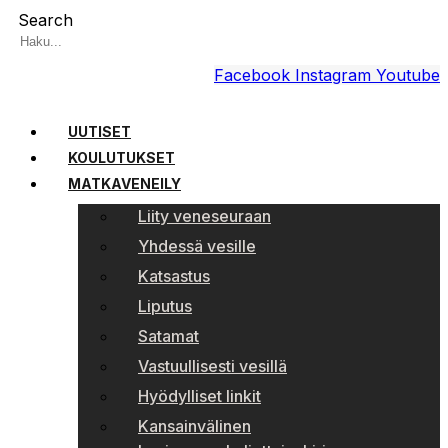
Search
Facebook
Instagram
Youtube
UUTISET
KOULUTUKSET
MATKAVENEILY
Liity veneseuraan
Yhdessä vesille
Katsastus
Liputus
Satamat
Vastuullisesti vesillä
Hyödylliset linkit
Kansainvälinen