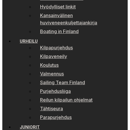
Hyödylliset linkit
Kansainvälinen
huviveneenkuljettajankirja
Boating in Finland
URHEILU
Kilpapurjehdus
Kilpaveneily
Koulutus
Valmennus
Sailing Team Finland
Purjehdusliiga
Reilun kilpailun ohjelmat
Tähtiseura
Parapurjehdus
JUNIORIT