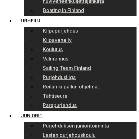
huviveneenkuljettajankirja
Boating in Finland
URHEILU
Kilpapurjehdus
Kilpaveneily
Koulutus
Valmennus
Sailing Team Finland
Purjehdusliiga
Reilun kilpailun ohjelmat
Tähtiseura
Parapurjehdus
JUNIORIT
Purjehduksen junioritoiminta
Lasten purjehduskoulu