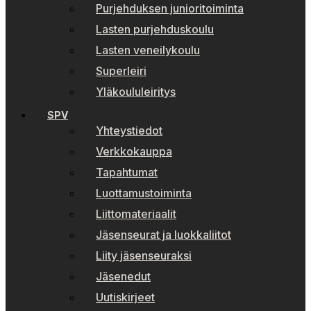
Purjehduksen junioritoiminta
Lasten purjehduskoulu
Lasten veneilykoulu
Superleiri
Yläkoululeiritys
SPV
Yhteystiedot
Verkkokauppa
Tapahtumat
Luottamustoiminta
Liittomateriaalit
Jäsenseurat ja luokkaliitot
Liity jäsenseuraksi
Jäsenedut
Uutiskirjeet