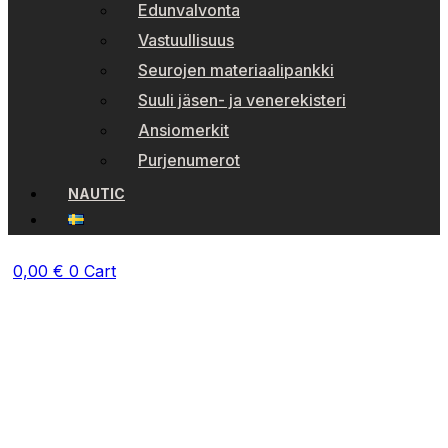
Edunvalvonta
Vastuullisuus
Seurojen materiaalipankki
Suuli jäsen- ja venerekisteri
Ansiomerkit
Purjenumerot
NAUTIC
0,00
€
0
Cart