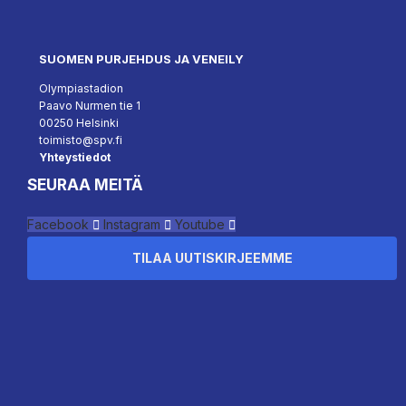
SUOMEN PURJEHDUS JA VENEILY
Olympiastadion
Paavo Nurmen tie 1
00250 Helsinki
toimisto@spv.fi
Yhteystiedot
SEURAA MEITÄ
Facebook
Instagram
Youtube
TILAA UUTISKIRJEEMME
``