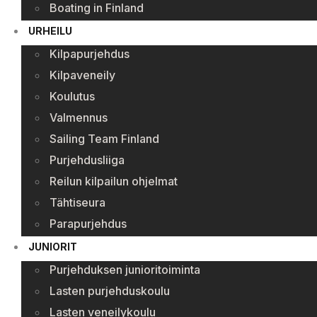
Boating in Finland
URHEILU
Kilpapurjehdus
Kilpaveneily
Koulutus
Valmennus
Sailing Team Finland
Purjehdusliiga
Reilun kilpailun ohjelmat
Tähtiseura
Parapurjehdus
JUNIORIT
Purjehduksen junioritoiminta
Lasten purjehduskoulu
Lasten veneilykoulu