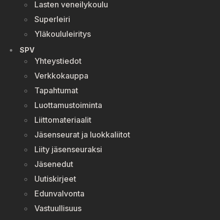
Lasten veneilykoulu
Superleiri
Yläkoululeiritys
SPV
Yhteystiedot
Verkkokauppa
Tapahtumat
Luottamustoiminta
Liittomateriaalit
Jäsenseurat ja luokkaliitot
Liity jäsenseuraksi
Jäsenedut
Uutiskirjeet
Edunvalvonta
Vastuullisuus