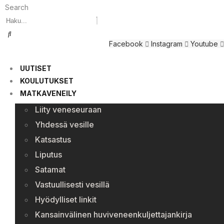
Search
Facebook
Instagram
Youtube
UUTISET
KOULUTUKSET
MATKAVENEILY
Liity veneseuraan
Yhdessä vesille
Katsastus
Liputus
Satamat
Vastuullisesti vesillä
Hyödylliset linkit
Kansainvälinen huviveneenkuljettajankirja