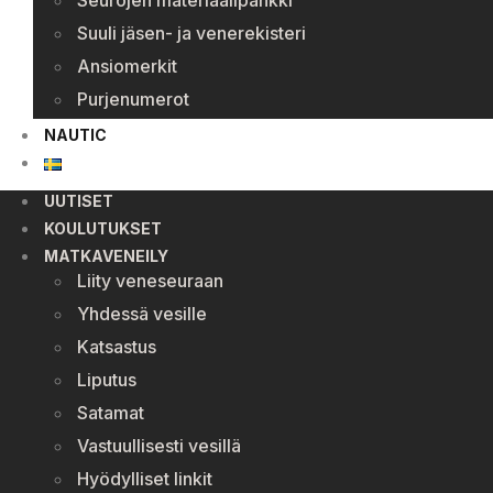
Seurojen materiaalipankki
Suuli jäsen- ja venerekisteri
Ansiomerkit
Purjenumerot
NAUTIC
UUTISET
KOULUTUKSET
MATKAVENEILY
Liity veneseuraan
Yhdessä vesille
Katsastus
Liputus
Satamat
Vastuullisesti vesillä
Hyödylliset linkit