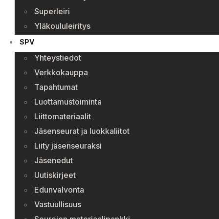
Superleiri
Yläkoululeiritys
SPV
Yhteystiedot
Verkkokauppa
Tapahtumat
Luottamustoiminta
Liittomateriaalit
Jäsenseurat ja luokkaliitot
Liity jäsenseuraksi
Jäsenedut
Uutiskirjeet
Edunvalvonta
Vastuullisuus