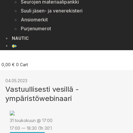
Seurojen materiaalipankki
Suuli jäsen- ja venerekisteri
Ansiomerkit
Purjenumerot
NAUTIC
0,00
€
0
Cart
04.05.2023
Vastuullisesti vesillä -
ympäristöwebinaari
31 toukokuun @ 17:00
17:00 — 18:30
(1h 30′)