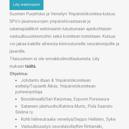
Liity webinaariin
Suomen Purjehdus ja Veneilyn Ympäristökomitea kutsuu
SPV:n jäsenseurojen ympäristövastaavat ja
satamapäälliköt webinaariin tutustumaan ajankohtaisiin
vastuullisuusteemoihin sekä komitean toimintaan. Kutsua
voi jakaa kaikille aiheesta kiinnostuneille seuratoimijoille ja
jäsenille.
Tilaisuuteen ei ole ennakkoilmoittautumista. Liity
mukaan
täältä.
Ohjelma:
Johdanto iltaan & Ympäristökomitean
esittely/Topiantti Äikäs, Ympäristökomitean
puheenjohtaja
Biosidimaalit/Sari Karjomaa, Espoon Pursiseura
Satamien jätehuolto/Katriina Murto, Pidä Saaristo
Siistinä ry
Kohti hiilineutraalia veneilyä/Seppo Hellsten, Syke
Vastuullisuustyö seuratasolla/Kim Rintamäki,