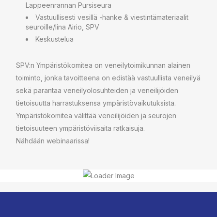
Lappeenrannan Pursiseura
Vastuullisesti vesillä -hanke & viestintämateriaalit
seuroille/Iina Airio, SPV
Keskustelua
SPV:n Ympäristökomitea on veneilytoimikunnan alainen
toiminto, jonka tavoitteena on edistää vastuullista veneilyä
sekä parantaa veneilyolosuhteiden ja veneilijöiden
tietoisuutta harrastuksensa ympäristövaikutuksista.
Ympäristökomitea välittää veneilijöiden ja seurojen
tietoisuuteen ympäristöviisaita ratkaisuja.
Nähdään webinaarissa!