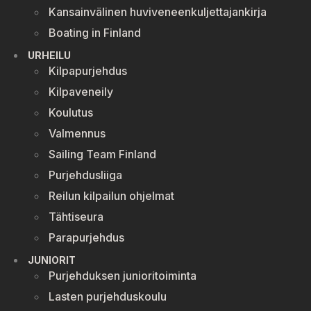
Kansainvälinen huviveneenkuljettajankirja
Boating in Finland
URHEILU
Kilpapurjehdus
Kilpaveneily
Koulutus
Valmennus
Sailing Team Finland
Purjehdusliiga
Reilun kilpailun ohjelmat
Tähtiseura
Parapurjehdus
JUNIORIT
Purjehduksen junioritoiminta
Lasten purjehduskoulu