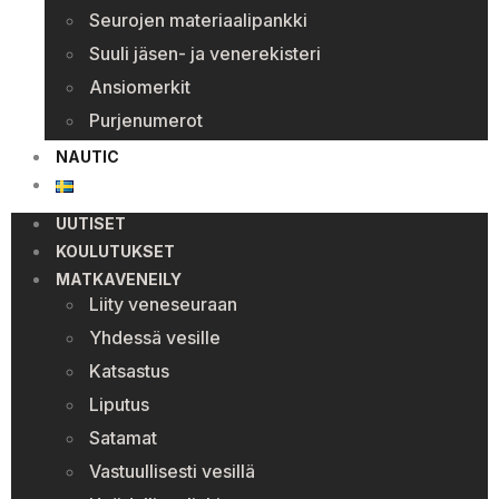
Seurojen materiaalipankki
Suuli jäsen- ja venerekisteri
Ansiomerkit
Purjenumerot
NAUTIC
UUTISET
KOULUTUKSET
MATKAVENEILY
Liity veneseuraan
Yhdessä vesille
Katsastus
Liputus
Satamat
Vastuullisesti vesillä