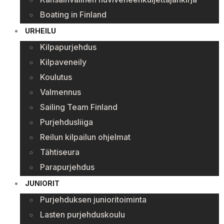
Boating in Finland
URHEILU
Kilpapurjehdus
Kilpaveneily
Koulutus
Valmennus
Sailing Team Finland
Purjehdusliiga
Reilun kilpailun ohjelmat
Tähtiseura
Parapurjehdus
JUNIORIT
Purjehduksen junioritoiminta
Lasten purjehduskoulu