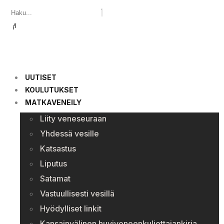
UUTISET
KOULUTUKSET
MATKAVENEILY
Liity veneseuraan
Yhdessä vesille
Katsastus
Liputus
Satamat
Vastuullisesti vesillä
Hyödylliset linkit
Kansainvälinen huviveneenkuljettajankirja