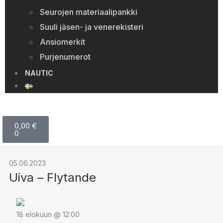
Seurojen materiaalipankki
Suuli jäsen- ja venerekisteri
Ansiomerkit
Purjenumerot
NAUTIC
0,00
€
0
05.06.2023
Uiva – Flytande
18 elokuun @ 12:00