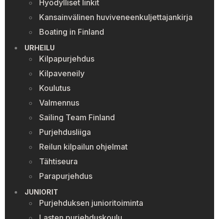
Hyödylliset linkit
Kansainvälinen huviveneenkuljettajankirja
Boating in Finland
URHEILU
Kilpapurjehdus
Kilpaveneily
Koulutus
Valmennus
Sailing Team Finland
Purjehdusliiga
Reilun kilpailun ohjelmat
Tähtiseura
Parapurjehdus
JUNIORIT
Purjehduksen junioritoiminta
Lasten purjehduskoulu