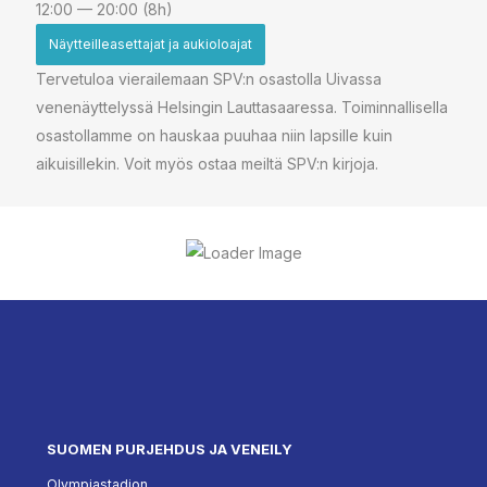
12:00 — 20:00
(8h)
Näytteilleasettajat ja aukioloajat
Tervetuloa vierailemaan SPV:n osastolla Uivassa
venenäyttelyssä Helsingin Lauttasaaressa. Toiminnallisella
osastollamme on hauskaa puuhaa niin lapsille kuin
aikuisillekin. Voit myös ostaa meiltä SPV:n kirjoja.
SUOMEN PURJEHDUS JA VENEILY
Olympiastadion