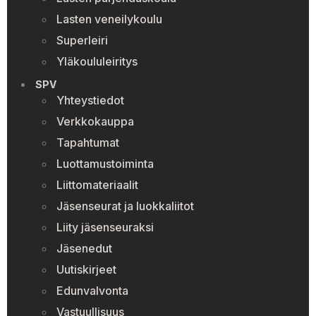
Lasten veneilykoulu
Superleiri
Yläkoululeiritys
SPV
Yhteystiedot
Verkkokauppa
Tapahtumat
Luottamustoiminta
Liittomateriaalit
Jäsenseurat ja luokkaliitot
Liity jäsenseuraksi
Jäsenedut
Uutiskirjeet
Edunvalvonta
Vastuullisuus