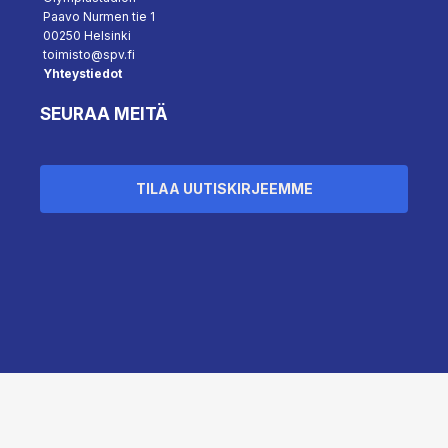
Paavo Nurmen tie 1
00250 Helsinki
toimisto@spv.fi
Yhteystiedot
SEURAA MEITÄ
TILAA UUTISKIRJEEMME
``