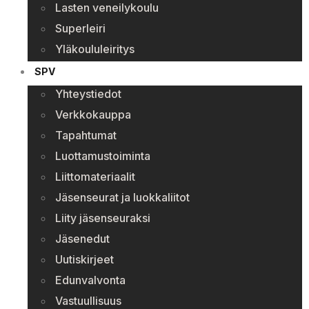
Lasten veneilykoulu
Superleiri
Yläkoululeiritys
SPV
Yhteystiedot
Verkkokauppa
Tapahtumat
Luottamustoiminta
Liittomateriaalit
Jäsenseurat ja luokkaliitot
Liity jäsenseuraksi
Jäsenedut
Uutiskirjeet
Edunvalvonta
Vastuullisuus