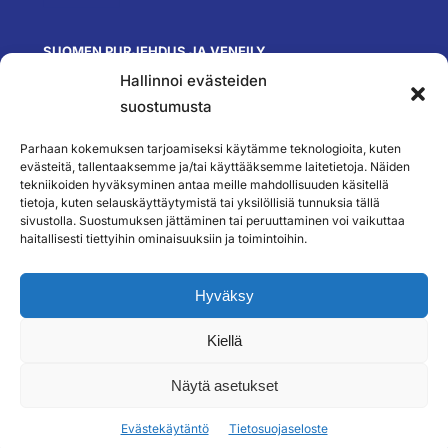
SUOMEN PURJEHDUS JA VENEILY
Hallinnoi evästeiden
Olympiastadion
Paavo Nurmen tie 1
suostumusta
00250 Helsinki
toimisto@spv.fi
Parhaan kokemuksen tarjoamiseksi käytämme teknologioita, kuten
Yhteystiedot
evästeitä, tallentaaksemme ja/tai käyttääksemme laitetietoja. Näiden
tekniikoiden hyväksyminen antaa meille mahdollisuuden käsitellä
SEURAA MEITÄ
tietoja, kuten selauskäyttäytymistä tai yksilöllisiä tunnuksia tällä
sivustolla. Suostumuksen jättäminen tai peruuttaminen voi vaikuttaa
haitallisesti tiettyihin ominaisuuksiin ja toimintoihin.
TILAA UUTISKIRJEEMME
Hyväksy
Kiellä
``
Näytä asetukset
Evästekäytäntö
Tietosuojaseloste