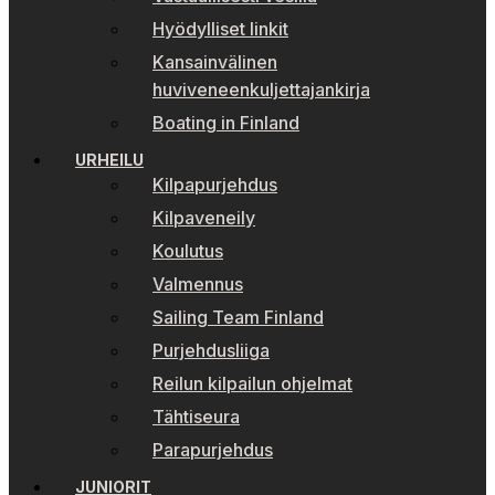
Hyödylliset linkit
Kansainvälinen
huviveneenkuljettajankirja
Boating in Finland
URHEILU
Kilpapurjehdus
Kilpaveneily
Koulutus
Valmennus
Sailing Team Finland
Purjehdusliiga
Reilun kilpailun ohjelmat
Tähtiseura
Parapurjehdus
JUNIORIT