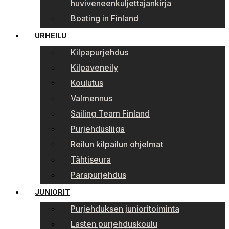
huviveneenkuljettajankirja
Boating in Finland
URHEILU
Kilpapurjehdus
Kilpaveneily
Koulutus
Valmennus
Sailing Team Finland
Purjehdusliiga
Reilun kilpailun ohjelmat
Tähtiseura
Parapurjehdus
JUNIORIT
Purjehduksen junioritoiminta
Lasten purjehduskoulu