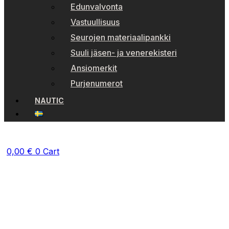
Edunvalvonta
Vastuullisuus
Seurojen materiaalipankki
Suuli jäsen- ja venerekisteri
Ansiomerkit
Purjenumerot
NAUTIC
0,00
€
0
Cart