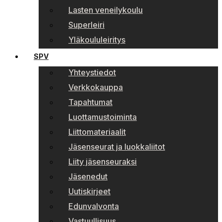
Lasten veneilykoulu
Superleiri
Yläkoululeiritys
SPV
Yhteystiedot
Verkkokauppa
Tapahtumat
Luottamustoiminta
Liittomateriaalit
Jäsenseurat ja luokkaliitot
Liity jäsenseuraksi
Jäsenedut
Uutiskirjeet
Edunvalvonta
Vastuullisuus