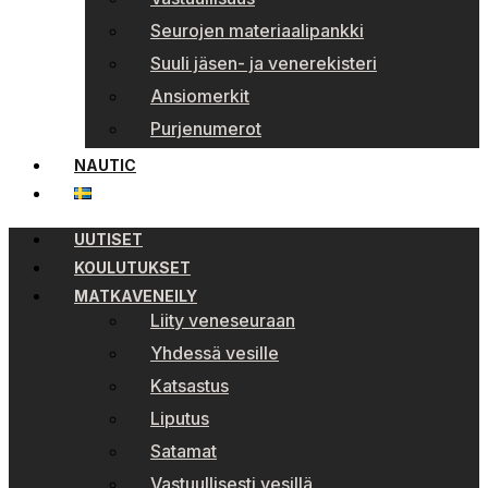
Seurojen materiaalipankki
Suuli jäsen- ja venerekisteri
Ansiomerkit
Purjenumerot
NAUTIC
UUTISET
KOULUTUKSET
MATKAVENEILY
Liity veneseuraan
Yhdessä vesille
Katsastus
Liputus
Satamat
Vastuullisesti vesillä