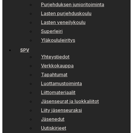
Purjehduksen junioritoiminta
Lasten purjehduskoulu
Lasten veneilykoulu
Superleiri
Yläkoululeiritys
SPV
Yhteystiedot
Verkkokauppa
Tapahtumat
Luottamustoiminta
Liittomateriaalit
Jäsenseurat ja luokkaliitot
Liity jäsenseuraksi
Jäsenedut
Uutiskirjeet