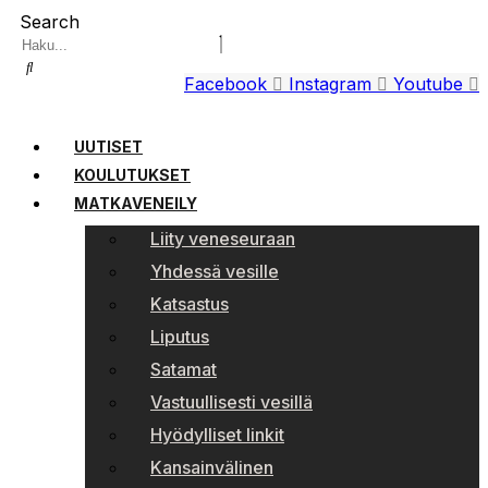
Search
Facebook
Instagram
Youtube
UUTISET
KOULUTUKSET
MATKAVENEILY
Liity veneseuraan
Yhdessä vesille
Katsastus
Liputus
Satamat
Vastuullisesti vesillä
Hyödylliset linkit
Kansainvälinen