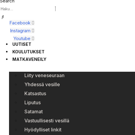
Search
Facebook
Instagram
Youtube
UUTISET
KOULUTUKSET
MATKAVENEILY
Liity veneseuraan
Yhdessä vesille
Katsastus
Liputus
Satamat
Vastuullisesti vesillä
Hyödylliset linkit