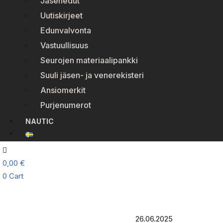
Jäsenedut
Uutiskirjeet
Edunvalvonta
Vastuullisuus
Seurojen materiaalipankki
Suuli jäsen- ja venerekisteri
Ansiomerkit
Purjenumerot
NAUTIC
0,00
€
0
Cart
26.06.2025