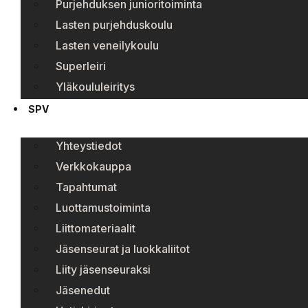
Purjehduksen junioritoiminta
Lasten purjehduskoulu
Lasten veneilykoulu
Superleiri
Yläkoululeiritys
SPV
Yhteystiedot
Verkkokauppa
Tapahtumat
Luottamustoiminta
Liittomateriaalit
Jäsenseurat ja luokkaliitot
Liity jäsenseuraksi
Jäsenedut