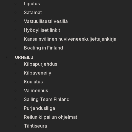
Liputus
Satamat
Vastuullisesti vesillä
Hyödylliset linkit
Kansainvälinen huviveneenkuljettajankirja
Boating in Finland
URHEILU
Kilpapurjehdus
Kilpaveneily
Koulutus
Valmennus
Sailing Team Finland
Purjehdusliiga
Reilun kilpailun ohjelmat
Tähtiseura