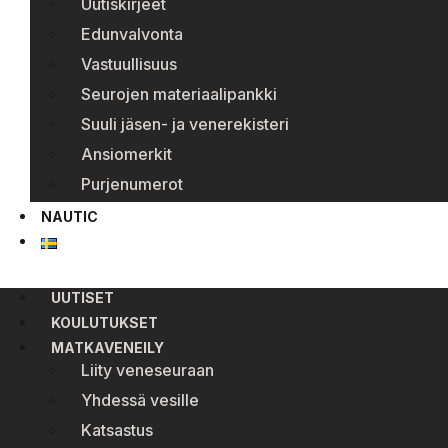
Uutiskirjeet
Edunvalvonta
Vastuullisuus
Seurojen materiaalipankki
Suuli jäsen- ja venerekisteri
Ansiomerkit
Purjenumerot
NAUTIC
UUTISET
KOULUTUKSET
MATKAVENEILY
Liity veneseuraan
Yhdessä vesille
Katsastus