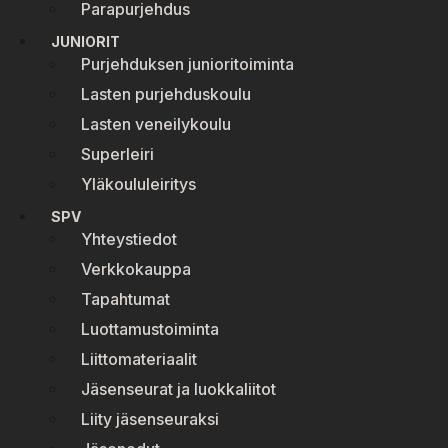
Parapurjehdus
JUNIORIT
Purjehduksen junioritoiminta
Lasten purjehduskoulu
Lasten veneilykoulu
Superleiri
Yläkoululeiritys
SPV
Yhteystiedot
Verkkokauppa
Tapahtumat
Luottamustoiminta
Liittomateriaalit
Jäsenseurat ja luokkaliitot
Liity jäsenseuraksi