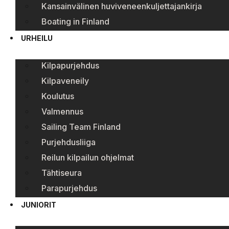
Kansainvälinen huviveneenkuljettajankirja
Boating in Finland
URHEILU
Kilpapurjehdus
Kilpaveneily
Koulutus
Valmennus
Sailing Team Finland
Purjehdusliiga
Reilun kilpailun ohjelmat
Tähtiseura
Parapurjehdus
JUNIORIT