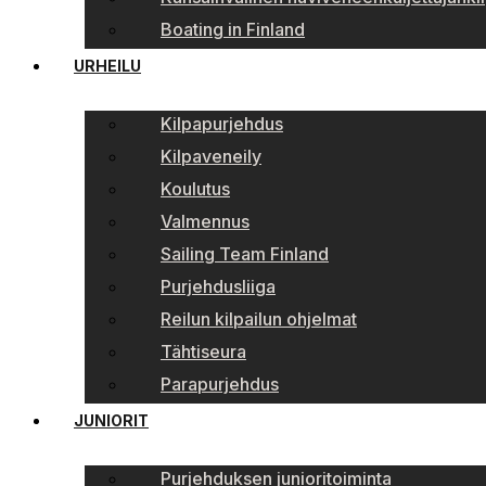
Boating in Finland
URHEILU
Kilpapurjehdus
Kilpaveneily
Koulutus
Valmennus
Sailing Team Finland
Purjehdusliiga
Reilun kilpailun ohjelmat
Tähtiseura
Parapurjehdus
JUNIORIT
Purjehduksen junioritoiminta