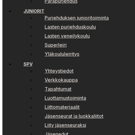
Parapurjehdus
JUNIORIT
Purjehduksen junioritoiminta
Lasten purjehduskoulu
Lasten veneilykoulu
Superleiri
Yläkoululeiritys
SPV
Yhteystiedot
Verkkokauppa
Tapahtumat
Luottamustoiminta
Liittomateriaalit
Jäsenseurat ja luokkaliitot
Liity jäsenseuraksi
Jäsenedut