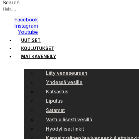
Search
Facebook
Instagram
Youtube
UUTISET
KOULUTUKSET
MATKAVENEILY
Liity veneseuraan
Yhdessä vesille
Katsastus
Liputus
Satamat
Vastuullisesti vesillä
Hyödylliset linkit
Kansainvälinen huviveneenkuljettajankir