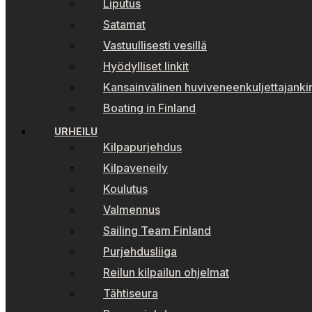
Liputus
Satamat
Vastuullisesti vesillä
Hyödylliset linkit
Kansainvälinen huviveneenkuljettajankir
Boating in Finland
URHEILU
Kilpapurjehdus
Kilpaveneily
Koulutus
Valmennus
Sailing Team Finland
Purjehdusliiga
Reilun kilpailun ohjelmat
Tähtiseura