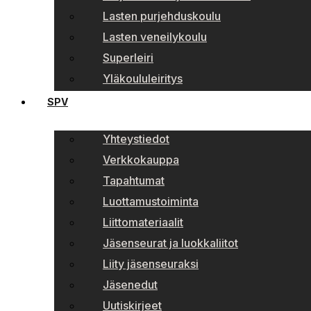
Lasten purjehduskoulu
Lasten veneilykoulu
Superleiri
Yläkoululeiritys
SPV
Yhteystiedot
Verkkokauppa
Tapahtumat
Luottamustoiminta
Liittomateriaalit
Jäsenseurat ja luokkaliitot
Liity jäsenseuraksi
Jäsenedut
Uutiskirjeet