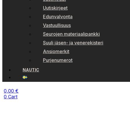
Uutiskirjeet
Edunvalvonta
Vastuullisuus
Seurojen materiaalipankki
Suuli jäsen- ja venerekisteri
Ansiomerkit
Purjenumerot
NAUTIC
0,00
€
0
Cart