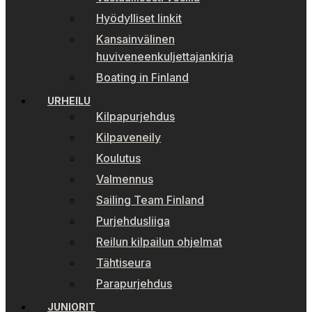
Hyödylliset linkit
Kansainvälinen
huviveneenkuljettajankirja
Boating in Finland
URHEILU
Kilpapurjehdus
Kilpaveneily
Koulutus
Valmennus
Sailing Team Finland
Purjehdusliiga
Reilun kilpailun ohjelmat
Tähtiseura
Parapurjehdus
JUNIORIT