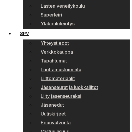
Lasten veneilykoulu
Superleiri
Yläkoululeiritys
SPV
Yhteystiedot
Verkkokauppa
Tapahtumat
Luottamustoiminta
Liittomateriaalit
Jäsenseurat ja luokkaliitot
Liity jäsenseuraksi
Jäsenedut
Uutiskirjeet
Edunvalvonta
Vastuullisuus