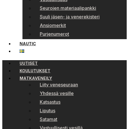
Seurojen materiaalipankki
Suuli jäsen- ja venerekisteri
Ansiomerkit
Purjenumerot
NAUTIC
UUTISET
KOULUTUKSET
MATKAVENEILY
Liity veneseuraan
Yhdessä vesille
Katsastus
Liputus
Satamat
Vastuullisesti vesillä