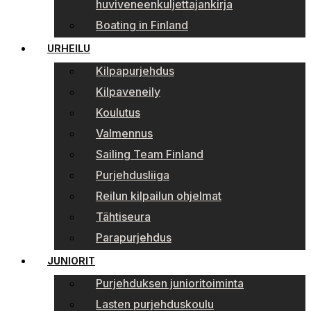
huviveneenkuljettajankirja
Boating in Finland
URHEILU
Kilpapurjehdus
Kilpaveneily
Koulutus
Valmennus
Sailing Team Finland
Purjehdusliiga
Reilun kilpailun ohjelmat
Tähtiseura
Parapurjehdus
JUNIORIT
Purjehduksen junioritoiminta
Lasten purjehduskoulu