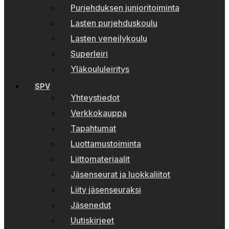
Purjehduksen junioritoiminta
Lasten purjehduskoulu
Lasten veneilykoulu
Superleiri
Yläkoululeiritys
SPV
Yhteystiedot
Verkkokauppa
Tapahtumat
Luottamustoiminta
Liittomateriaalit
Jäsenseurat ja luokkaliitot
Liity jäsenseuraksi
Jäsenedut
Uutiskirjeet