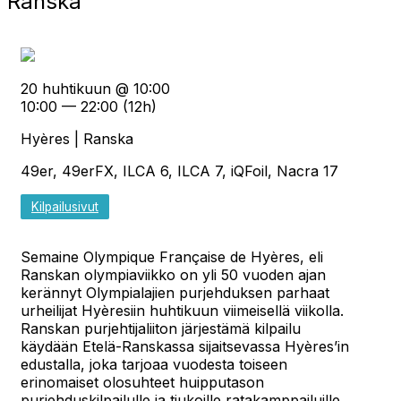
Ranska
20 huhtikuun @ 10:00
10:00 — 22:00
(12h)
Hyères | Ranska
49er, 49erFX, ILCA 6, ILCA 7, iQFoil, Nacra 17
Kilpailusivut
Semaine Olympique Française de Hyères, eli
Ranskan olympiaviikko on yli 50 vuoden ajan
kerännyt Olympialajien purjehduksen parhaat
urheilijat Hyèresiin huhtikuun viimeisellä viikolla.
Ranskan purjehtijaliiton järjestämä kilpailu
käydään Etelä-Ranskassa sijaitsevassa Hyères’in
edustalla, joka tarjoaa vuodesta toiseen
erinomaiset olosuhteet huipputason
purjehduskilpailulle ja tiukoille ratakamppailuille.