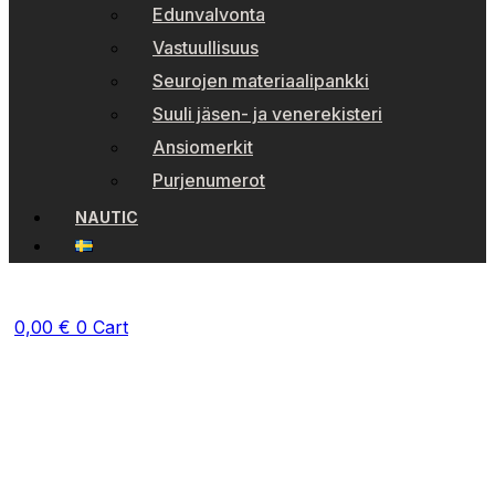
Edunvalvonta
Vastuullisuus
Seurojen materiaalipankki
Suuli jäsen- ja venerekisteri
Ansiomerkit
Purjenumerot
NAUTIC
0,00
€
0
Cart