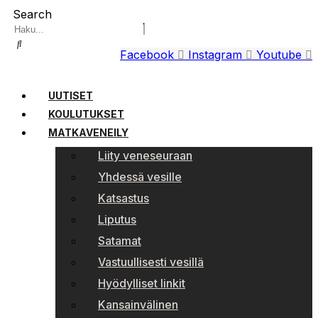
Search
Facebook
Instagram
Youtube
UUTISET
KOULUTUKSET
MATKAVENEILY
Liity veneseuraan
Yhdessä vesille
Katsastus
Liputus
Satamat
Vastuullisesti vesillä
Hyödylliset linkit
Kansainvälinen