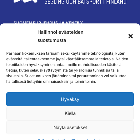
SUOMEN PURJEHDUS JA VENEILY
Hallinnoi evästeiden
Olympiastadion
Paavo Nurmen tie 1
suostumusta
00250 Helsinki
toimisto@spv.fi
Parhaan kokemuksen tarjoamiseksi käytämme teknologioita, kuten
Yhteystiedot
evästeitä, tallentaaksemme ja/tai käyttääksemme laitetietoja. Näiden
tekniikoiden hyväksyminen antaa meille mahdollisuuden käsitellä
SEURAA MEITÄ
tietoja, kuten selauskäyttäytymistä tai yksilöllisiä tunnuksia tällä
sivustolla. Suostumuksen jättäminen tai peruuttaminen voi vaikuttaa
haitallisesti tiettyihin ominaisuuksiin ja toimintoihin.
TILAA UUTISKIRJEEMME
Hyväksy
Kiellä
``
Näytä asetukset