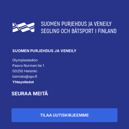
SUOMEN PURJEHDUS JA VENEILY
Olympiastadion
Paavo Nurmen tie 1
00250 Helsinki
toimisto@spv.fi
Yhteystiedot
SEURAA MEITÄ
TILAA UUTISKIRJEEMME