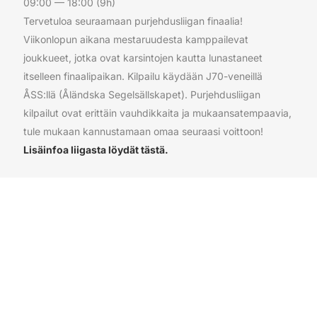
09:00 — 18:00
(9h)
Tervetuloa seuraamaan purjehdusliigan finaalia!
Viikonlopun aikana mestaruudesta kamppailevat
joukkueet, jotka ovat karsintojen kautta lunastaneet
itselleen finaalipaikan. Kilpailu käydään J70-veneillä
ÅSS:llä (Åländska Segelsällskapet). Purjehdusliigan
kilpailut ovat erittäin vauhdikkaita ja mukaansatempaavia,
tule mukaan kannustamaan omaa seuraasi voittoon!
Lisäinfoa liigasta löydät tästä.