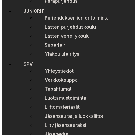
Parapurjehdus
JUNIORIT
Purjehduksen junioritoiminta
Lasten purjehduskoulu
Lasten veneilykoulu
Superleiri
Yläkoululeiritys
SPV
Yhteystiedot
Verkkokauppa
Tapahtumat
Luottamustoiminta
Liittomateriaalit
Jäsenseurat ja luokkaliitot
Liity jäsenseuraksi
Jäsenedut