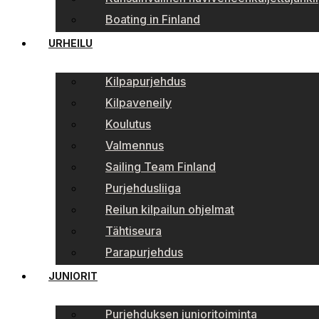
Boating in Finland
URHEILU
Kilpapurjehdus
Kilpaveneily
Koulutus
Valmennus
Sailing Team Finland
Purjehdusliiga
Reilun kilpailun ohjelmat
Tähtiseura
Parapurjehdus
JUNIORIT
Purjehduksen junioritoiminta