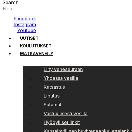
Search
Facebook
Instagram
Youtube
UUTISET
KOULUTUKSET
MATKAVENEILY
Liity veneseuraan
Yhdessä vesille
Katsastus
Liputus
Satamat
Vastuullisesti vesillä
Hyödylliset linkit
Kansainvälinen huviveneenkuljettajankir