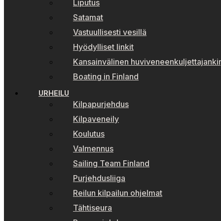
Liputus
Satamat
Vastuullisesti vesillä
Hyödylliset linkit
Kansainvälinen huviveneenkuljettajankir
Boating in Finland
URHEILU
Kilpapurjehdus
Kilpaveneily
Koulutus
Valmennus
Sailing Team Finland
Purjehdusliiga
Reilun kilpailun ohjelmat
Tähtiseura