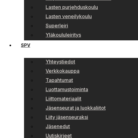
Lasten purjehduskoulu
Lasten veneilykoulu
Superleiri
Yläkoululeiritys
SPV
Yhteystiedot
Verkkokauppa
Tapahtumat
Luottamustoiminta
Liittomateriaalit
Jäsenseurat ja luokkaliitot
Liity jäsenseuraksi
Jäsenedut
Uutiskirjeet