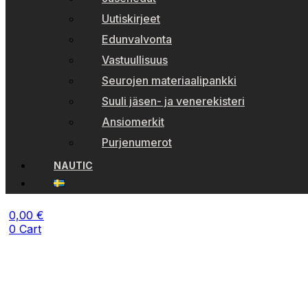
Uutiskirjeet
Edunvalvonta
Vastuullisuus
Seurojen materiaalipankki
Suuli jäsen- ja venerekisteri
Ansiomerkit
Purjenumerot
NAUTIC
0,00
€
0
Cart