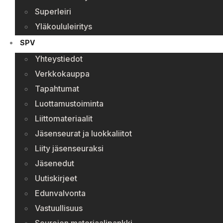
Superleiri
Yläkoululeiritys
SPV
Yhteystiedot
Verkkokauppa
Tapahtumat
Luottamustoiminta
Liittomateriaalit
Jäsenseurat ja luokkaliitot
Liity jäsenseuraksi
Jäsenedut
Uutiskirjeet
Edunvalvonta
Vastuullisuus