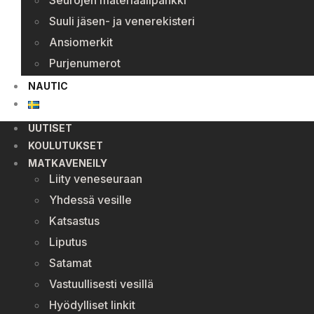
Seurojen materiaalipankki
Suuli jäsen- ja venerekisteri
Ansiomerkit
Purjenumerot
NAUTIC
UUTISET
KOULUTUKSET
MATKAVENEILY
Liity veneseuraan
Yhdessä vesille
Katsastus
Liputus
Satamat
Vastuullisesti vesillä
Hyödylliset linkit