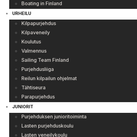
Boating in Finland
URHEILU
Kilpapurjehdus
Kilpaveneily
Koulutus
Valmennus
Sailing Team Finland
Purjehdusliiga
Reilun kilpailun ohjelmat
Tähtiseura
Parapurjehdus
JUNIORIT
Purjehduksen junioritoiminta
Lasten purjehduskoulu
Lasten veneilykoulu