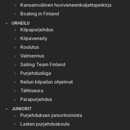
Kansainvälinen huviveneenkuljettajankirja
Boating in Finland
URHEILU
Kilpapurjehdus
Kilpaveneily
Koulutus
Valmennus
Sailing Team Finland
Purjehdusliiga
Reilun kilpailun ohjelmat
Tähtiseura
Parapurjehdus
JUNIORIT
Purjehduksen junioritoiminta
Lasten purjehduskoulu