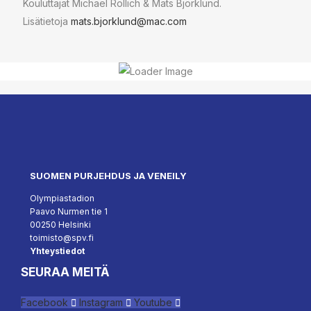
Kouluttajat Michael Röllich & Mats Björklund.
Lisätietoja
mats.bjorklund@mac.com
SUOMEN PURJEHDUS JA VENEILY
Olympiastadion
Paavo Nurmen tie 1
00250 Helsinki
toimisto@spv.fi
Yhteystiedot
SEURAA MEITÄ
Facebook
Instagram
Youtube