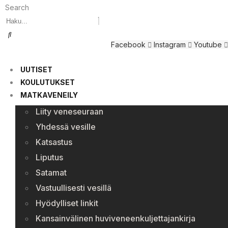
Search
Facebook
Instagram
Youtube
UUTISET
KOULUTUKSET
MATKAVENEILY
Liity veneseuraan
Yhdessä vesille
Katsastus
Liputus
Satamat
Vastuullisesti vesillä
Hyödylliset linkit
Kansainvälinen huviveneenkuljettajankirja