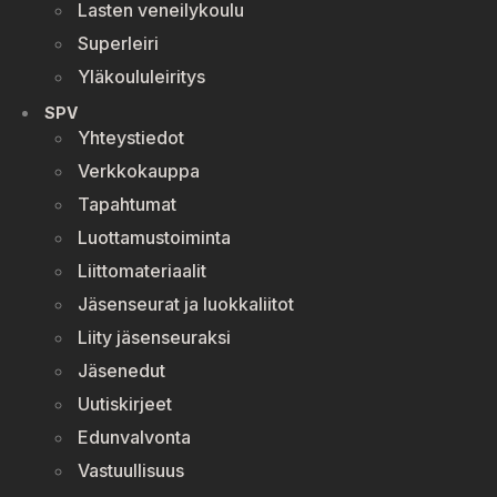
Lasten veneilykoulu
Superleiri
Yläkoululeiritys
SPV
Yhteystiedot
Verkkokauppa
Tapahtumat
Luottamustoiminta
Liittomateriaalit
Jäsenseurat ja luokkaliitot
Liity jäsenseuraksi
Jäsenedut
Uutiskirjeet
Edunvalvonta
Vastuullisuus