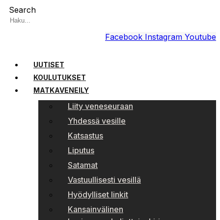
Search
Facebook
Instagram
Youtube
UUTISET
KOULUTUKSET
MATKAVENEILY
Liity veneseuraan
Yhdessä vesille
Katsastus
Liputus
Satamat
Vastuullisesti vesillä
Hyödylliset linkit
Kansainvälinen