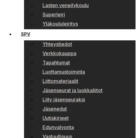
Lasten veneilykoulu
Superleiri
Yläkoululeiritys
SPV
Yhteystiedot
Verkkokauppa
Tapahtumat
Luottamustoiminta
Liittomateriaalit
Jäsenseurat ja luokkaliitot
Liity jäsenseuraksi
Jäsenedut
Uutiskirjeet
Edunvalvonta
Vastuullisuus