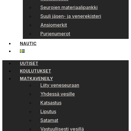
Seurojen materiaalipankki
Suuli jäsen- ja venerekisteri
Ansiomerkit
Purjenumerot
NAUTIC
UUTISET
KOULUTUKSET
MATKAVENEILY
Liity veneseuraan
Yhdessä vesille
Katsastus
Liputus
Satamat
Vastuullisesti vesillä