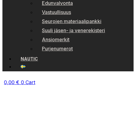
Edunvalvonta
Vastuullisuus
Seurojen materiaalipankki
Suuli jäsen- ja venerekisteri
Ansiomerkit
Purjenumerot
NAUTIC
0,00
€
0
Cart