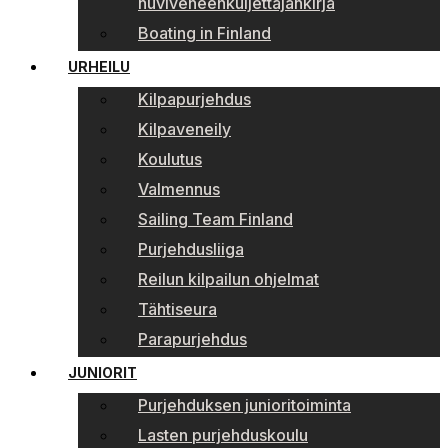
huviveneenkuljettajankirja
Boating in Finland
URHEILU
Kilpapurjehdus
Kilpaveneily
Koulutus
Valmennus
Sailing Team Finland
Purjehdusliiga
Reilun kilpailun ohjelmat
Tähtiseura
Parapurjehdus
JUNIORIT
Purjehduksen junioritoiminta
Lasten purjehduskoulu