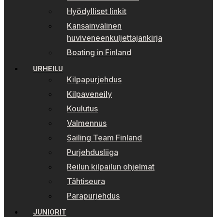
Hyödylliset linkit
Kansainvälinen
huviveneenkuljettajankirja
Boating in Finland
URHEILU
Kilpapurjehdus
Kilpaveneily
Koulutus
Valmennus
Sailing Team Finland
Purjehdusliiga
Reilun kilpailun ohjelmat
Tähtiseura
Parapurjehdus
JUNIORIT