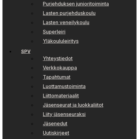
Purjehduksen junioritoiminta
Lasten purjehduskoulu
Lasten veneilykoulu
Superleiri
Yläkoululeiritys
SPV
Yhteystiedot
Verkkokauppa
Tapahtumat
Luottamustoiminta
Liittomateriaalit
Jäsenseurat ja luokkaliitot
Liity jäsenseuraksi
Jäsenedut
Uutiskirjeet