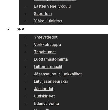
Lasten veneilykoulu
Superleiri
Yläkoululeiritys
SPV
Yhteystiedot
Verkkokauppa
Tapahtumat
Luottamustoiminta
Liittomateriaalit
Jäsenseurat ja luokkaliitot
Liity jäsenseuraksi
Jäsenedut
Uutiskirjeet
Edunvalvonta