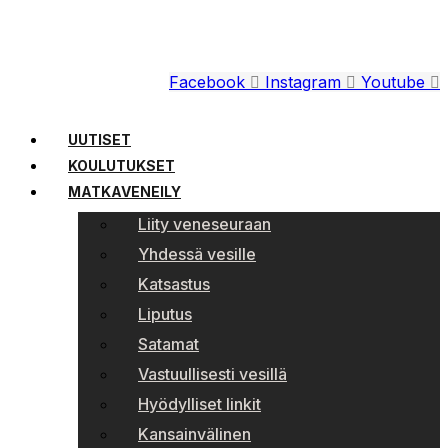
Facebook
Instagram
Youtube
UUTISET
KOULUTUKSET
MATKAVENEILY
Liity veneseuraan
Yhdessä vesille
Katsastus
Liputus
Satamat
Vastuullisesti vesillä
Hyödylliset linkit
Kansainvälinen