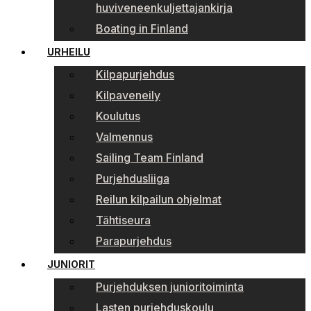
huviveneenkuljettajankirja
Boating in Finland
URHEILU
Kilpapurjehdus
Kilpaveneily
Koulutus
Valmennus
Sailing Team Finland
Purjehdusliiga
Reilun kilpailun ohjelmat
Tähtiseura
Parapurjehdus
JUNIORIT
Purjehduksen junioritoiminta
Lasten purjehduskoulu