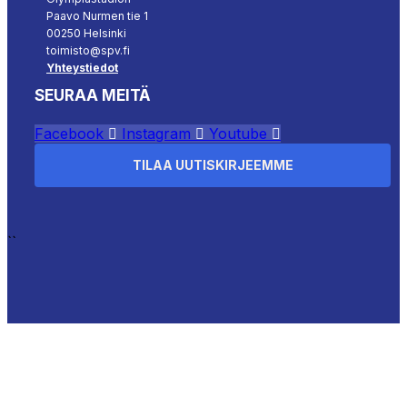
Paavo Nurmen tie 1
00250 Helsinki
toimisto@spv.fi
Yhteystiedot
SEURAA MEITÄ
Facebook
Instagram
Youtube
TILAA UUTISKIRJEEMME
``