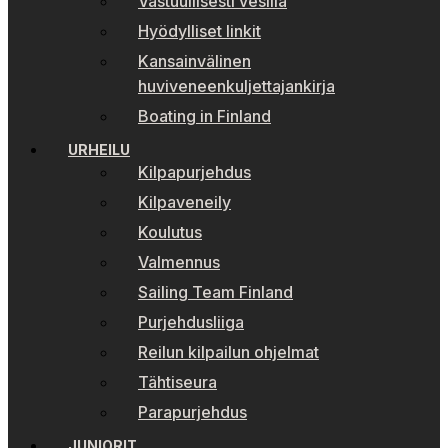
Vastuullisesti vesillä
Hyödylliset linkit
Kansainvälinen
huviveneenkuljettajankirja
Boating in Finland
URHEILU
Kilpapurjehdus
Kilpaveneily
Koulutus
Valmennus
Sailing Team Finland
Purjehdusliiga
Reilun kilpailun ohjelmat
Tähtiseura
Parapurjehdus
JUNIORIT