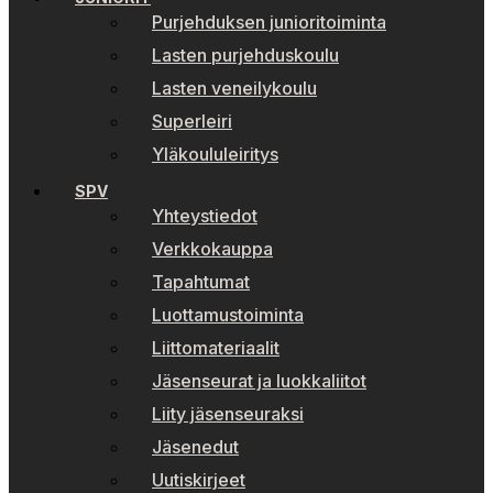
Purjehduksen junioritoiminta
Lasten purjehduskoulu
Lasten veneilykoulu
Superleiri
Yläkoululeiritys
SPV
Yhteystiedot
Verkkokauppa
Tapahtumat
Luottamustoiminta
Liittomateriaalit
Jäsenseurat ja luokkaliitot
Liity jäsenseuraksi
Jäsenedut
Uutiskirjeet