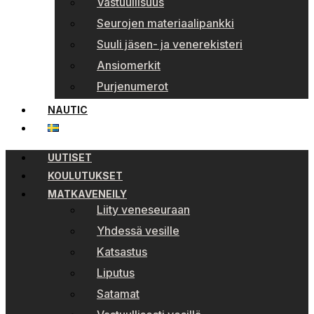
Vastuullisuus
Seurojen materiaalipankki
Suuli jäsen- ja venerekisteri
Ansiomerkit
Purjenumerot
NAUTIC
UUTISET
KOULUTUKSET
MATKAVENEILY
Liity veneseuraan
Yhdessä vesille
Katsastus
Liputus
Satamat