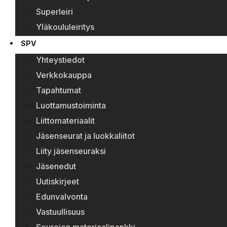
Superleiri
Yläkoululeiritys
SPV
Yhteystiedot
Verkkokauppa
Tapahtumat
Luottamustoiminta
Liittomateriaalit
Jäsenseurat ja luokkaliitot
Liity jäsenseuraksi
Jäsenedut
Uutiskirjeet
Edunvalvonta
Vastuullisuus