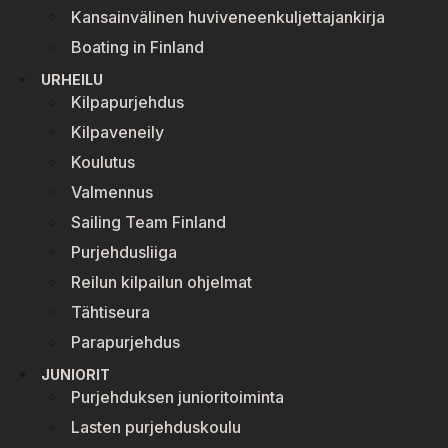
Kansainvälinen huviveneenkuljettajankirja
Boating in Finland
URHEILU
Kilpapurjehdus
Kilpaveneily
Koulutus
Valmennus
Sailing Team Finland
Purjehdusliiga
Reilun kilpailun ohjelmat
Tähtiseura
Parapurjehdus
JUNIORIT
Purjehduksen junioritoiminta
Lasten purjehduskoulu