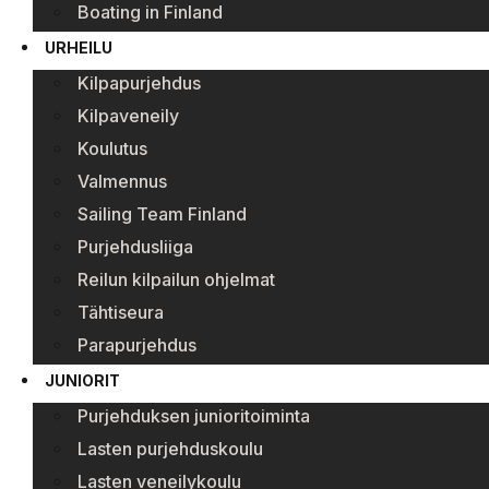
Boating in Finland
URHEILU
Kilpapurjehdus
Kilpaveneily
Koulutus
Valmennus
Sailing Team Finland
Purjehdusliiga
Reilun kilpailun ohjelmat
Tähtiseura
Parapurjehdus
JUNIORIT
Purjehduksen junioritoiminta
Lasten purjehduskoulu
Lasten veneilykoulu