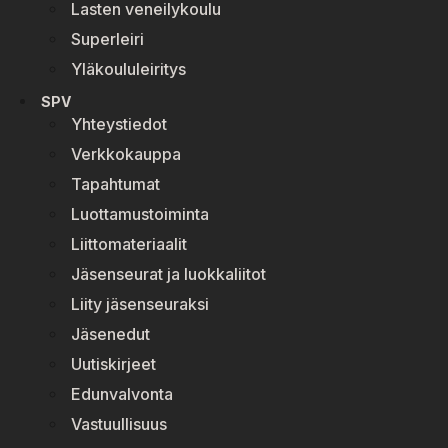
Lasten veneilykoulu
Superleiri
Yläkoululeiritys
SPV
Yhteystiedot
Verkkokauppa
Tapahtumat
Luottamustoiminta
Liittomateriaalit
Jäsenseurat ja luokkaliitot
Liity jäsenseuraksi
Jäsenedut
Uutiskirjeet
Edunvalvonta
Vastuullisuus