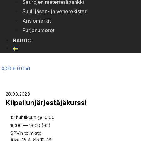
Seurojen materiaalipankki
Suuli jäsen- ja venerekisteri
Ansiomerkit
Purjenumerot
NAUTIC
0,00
€
0
Cart
28.03.2023
Kilpailunjärjestäjäkurssi
15 huhtikuun @ 10:00
10:00 — 16:00
(6h)
SPV:n toimisto
Aika: 15.4. klo 10-16