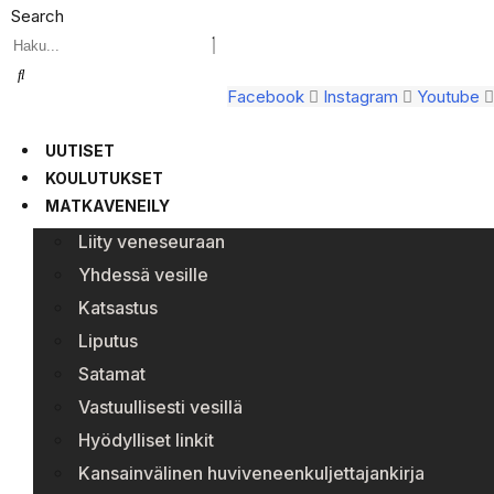
Search
Facebook
Instagram
Youtube
UUTISET
KOULUTUKSET
MATKAVENEILY
Liity veneseuraan
Yhdessä vesille
Katsastus
Liputus
Satamat
Vastuullisesti vesillä
Hyödylliset linkit
Kansainvälinen huviveneenkuljettajankirja