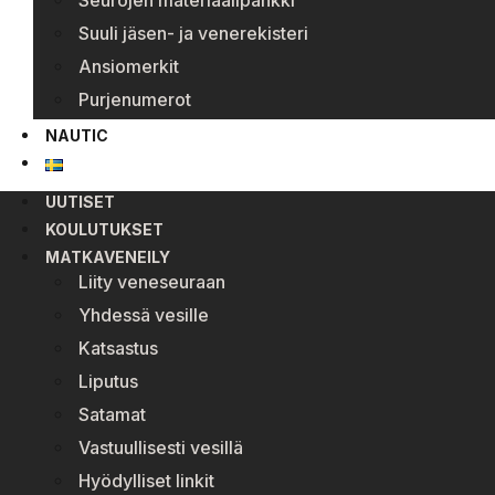
Seurojen materiaalipankki
Suuli jäsen- ja venerekisteri
Ansiomerkit
Purjenumerot
NAUTIC
UUTISET
KOULUTUKSET
MATKAVENEILY
Liity veneseuraan
Yhdessä vesille
Katsastus
Liputus
Satamat
Vastuullisesti vesillä
Hyödylliset linkit