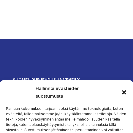
SUOMEN PURJEHDUS JA VENEILY
Hallinnoi evästeiden
Olympiastadion
Paavo Nurmen tie 1
suostumusta
00250 Helsinki
toimisto@spv.fi
Parhaan kokemuksen tarjoamiseksi käytämme teknologioita, kuten
Yhteystiedot
evästeitä, tallentaaksemme ja/tai käyttääksemme laitetietoja. Näiden
tekniikoiden hyväksyminen antaa meille mahdollisuuden käsitellä
SEURAA MEITÄ
tietoja, kuten selauskäyttäytymistä tai yksilöllisiä tunnuksia tällä
sivustolla. Suostumuksen jättäminen tai peruuttaminen voi vaikuttaa