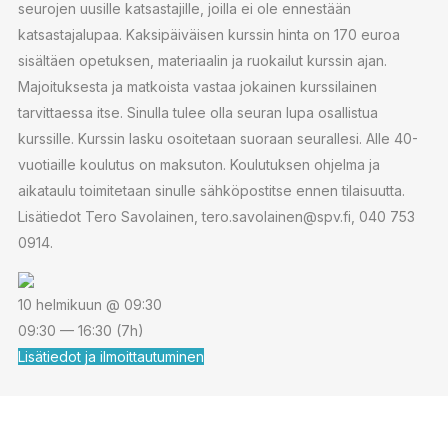
seurojen uusille katsastajille, joilla ei ole ennestään
katsastajalupaa. Kaksipäiväisen kurssin hinta on 170 euroa
sisältäen opetuksen, materiaalin ja ruokailut kurssin ajan.
Majoituksesta ja matkoista vastaa jokainen kurssilainen
tarvittaessa itse. Sinulla tulee olla seuran lupa osallistua
kurssille. Kurssin lasku osoitetaan suoraan seurallesi. Alle 40-
vuotiaille koulutus on maksuton. Koulutuksen ohjelma ja
aikataulu toimitetaan sinulle sähköpostitse ennen tilaisuutta.
Lisätiedot Tero Savolainen, tero.savolainen@spv.fi, 040 753
0914.
10 helmikuun @ 09:30
09:30 — 16:30
(7h)
Lisätiedot ja ilmoittautuminen