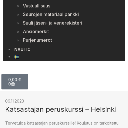
Vastuullisuus
Seurojen materiaalipankki
Suuli jäsen- ja venerekisteri
Ansiomerkit
Purjenumerot
NAUTIC
0,00
€
0
06.11.2023
Katsastajan peruskurssi – Helsinki
Tervetuloa katsastajan peruskurssille! Koulutus on tarkoitettu