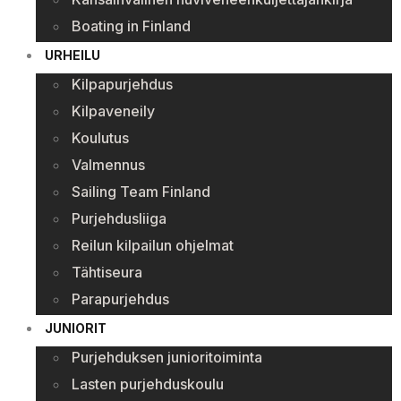
Boating in Finland
URHEILU
Kilpapurjehdus
Kilpaveneily
Koulutus
Valmennus
Sailing Team Finland
Purjehdusliiga
Reilun kilpailun ohjelmat
Tähtiseura
Parapurjehdus
JUNIORIT
Purjehduksen junioritoiminta
Lasten purjehduskoulu