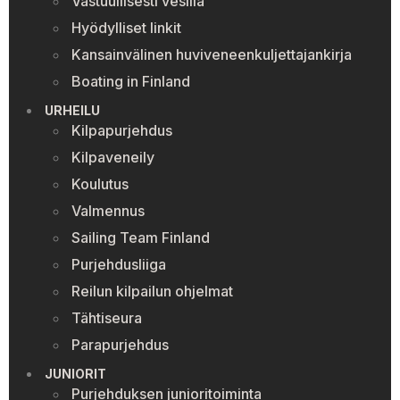
Vastuullisesti vesillä
Hyödylliset linkit
Kansainvälinen huviveneenkuljettajankirja
Boating in Finland
URHEILU
Kilpapurjehdus
Kilpaveneily
Koulutus
Valmennus
Sailing Team Finland
Purjehdusliiga
Reilun kilpailun ohjelmat
Tähtiseura
Parapurjehdus
JUNIORIT
Purjehduksen junioritoiminta