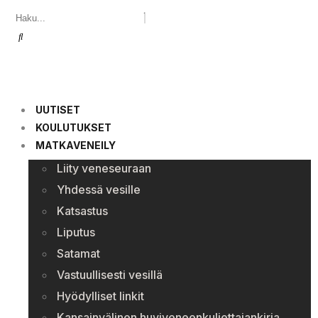
UUTISET
KOULUTUKSET
MATKAVENEILY
Liity veneseuraan
Yhdessä vesille
Katsastus
Liputus
Satamat
Vastuullisesti vesillä
Hyödylliset linkit
Kansainvälinen huviveneenkuljettajankirja