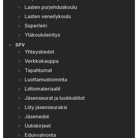
Lasten purjehduskoulu
Lasten veneilykoulu
Superleiri
Yläkoululeiritys
SPV
Yhteystiedot
Verkkokauppa
Tapahtumat
Luottamustoiminta
Liittomateriaalit
Jäsenseurat ja luokkaliitot
Liity jäsenseuraksi
Jäsenedut
Uutiskirjeet
Edunvalvonta