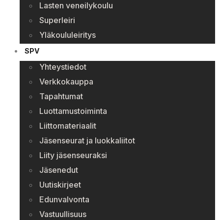
Lasten veneilykoulu
Superleiri
Yläkoululeiritys
SPV
Yhteystiedot
Verkkokauppa
Tapahtumat
Luottamustoiminta
Liittomateriaalit
Jäsenseurat ja luokkaliitot
Liity jäsenseuraksi
Jäsenedut
Uutiskirjeet
Edunvalvonta
Vastuullisuus