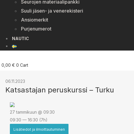
Seurojen materiaalipankki
Suuli jäsen- ja venerekisteri
Ansiomerkit
Purjenumerot
NAUTIC
0,00
€
0
Cart
06.11.2023
Katsastajan peruskurssi – Turku
27 tammikuun @ 09:30
09:30 — 16:30
(7h)
Lisätiedot ja ilmoittautuminen