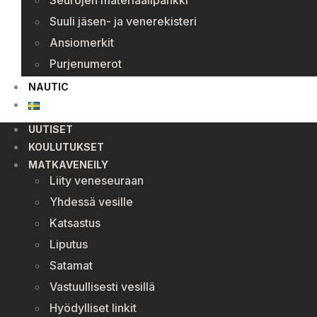
Seurojen materiaalipankki
Suuli jäsen- ja venerekisteri
Ansiomerkit
Purjenumerot
NAUTIC
UUTISET
KOULUTUKSET
MATKAVENEILY
Liity veneseuraan
Yhdessä vesille
Katsastus
Liputus
Satamat
Vastuullisesti vesillä
Hyödylliset linkit