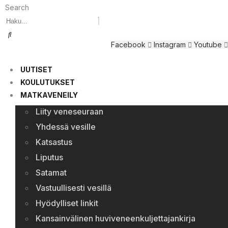
Search
Facebook
Instagram
Youtube
UUTISET
KOULUTUKSET
MATKAVENEILY
Liity veneseuraan
Yhdessä vesille
Katsastus
Liputus
Satamat
Vastuullisesti vesillä
Hyödylliset linkit
Kansainvälinen huviveneenkuljettajankirja