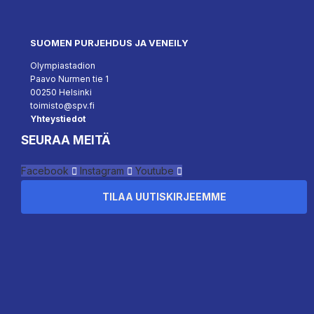
SUOMEN PURJEHDUS JA VENEILY
Olympiastadion
Paavo Nurmen tie 1
00250 Helsinki
toimisto@spv.fi
Yhteystiedot
SEURAA MEITÄ
Facebook
Instagram
Youtube
TILAA UUTISKIRJEEMME
``