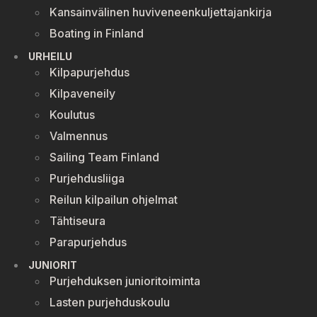
Kansainvälinen huviveneenkuljettajankirja
Boating in Finland
URHEILU
Kilpapurjehdus
Kilpaveneily
Koulutus
Valmennus
Sailing Team Finland
Purjehdusliiga
Reilun kilpailun ohjelmat
Tähtiseura
Parapurjehdus
JUNIORIT
Purjehduksen junioritoiminta
Lasten purjehduskoulu