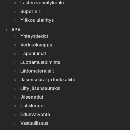
Lasten veneilykoulu
Superleiri
Yläkoululeiritys
SPV
Yhteystiedot
Verkkokauppa
Tapahtumat
Luottamustoiminta
Liittomateriaalit
Jäsenseurat ja luokkaliitot
Liity jäsenseuraksi
Jäsenedut
Uutiskirjeet
Edunvalvonta
Vastuullisuus