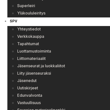
Superleiri
Yläkoululeiritys
SPV
Yhteystiedot
Verkkokauppa
Tapahtumat
Luottamustoiminta
Liittomateriaalit
Jäsenseurat ja luokkaliitot
Liity jäsenseuraksi
Jäsenedut
Uutiskirjeet
Edunvalvonta
Vastuullisuus