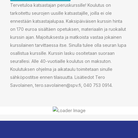
Tervetuloa katsastajan peruskurssille! Koulutus on
tarkoitettu seurojen uusille katsastajille, joilla ei ole
ennestään katsastajalupaa. Kaksipäiväisen kurssin hinta
on 170 euroa sisältäen opetuksen, materiaalin ja ruokailut
kurssin ajan. Majoituksesta ja matkoista vastaa jokainen
kurssilainen tarvittaessa itse. Sinulla tulee olla seuran lupa
osallistua kurssille. Kurssin lasku osoitetaan suoraan
seurallesi. Alle 40-vuotiaille koulutus on maksuton.
Koulutuksen ohjelma ja aikataulu toimitetaan sinulle
sähköpostitse ennen tilaisuutta. Lisätiedot Tero
Savolainen, tero.savolainen@spv.fi, 040 753 0914.