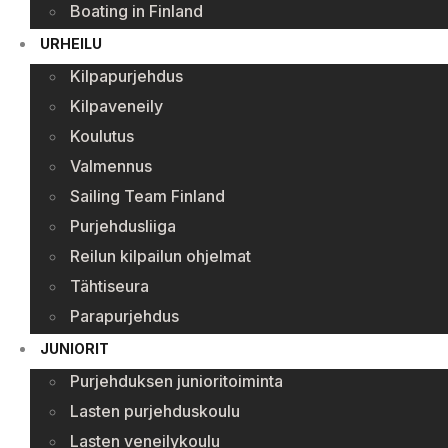
Boating in Finland
URHEILU
Kilpapurjehdus
Kilpaveneily
Koulutus
Valmennus
Sailing Team Finland
Purjehdusliiga
Reilun kilpailun ohjelmat
Tähtiseura
Parapurjehdus
JUNIORIT
Purjehduksen junioritoiminta
Lasten purjehduskoulu
Lasten veneilykoulu